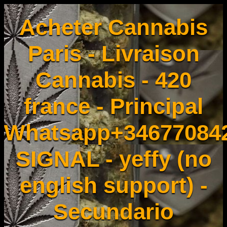
Acheter Cannabis
Paris - Livraison
Cannabis - 420
france - Principal
Whatsapp+34677084
SIGNAL - yeffy (no
english support) -
Secundario