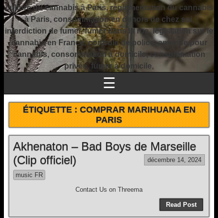
culture du cannabis à Paris, réglementation du cannabis
à Paris, consommation en dehors de chez soi,
interdiction de fumer, fumer dans la rue, législation sur le
cannabis en France, contrôle de police, amende pour
cannabis, consommation à domicile, consommation
privée, fumer à domicile,
☰
ÉTIQUETTE :
COMPRAR MARIHUANA EN
PARIS
Akhenaton – Bad Boys de Marseille
(Clip officiel)
décembre 14, 2024
music FR
Contact Us on Threema
Read Post