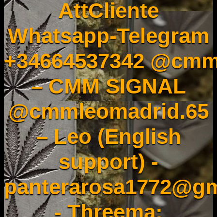
AttCliente
Whatsapp-Telegram
+34664537342 @cmm
– CMM SIGNAL
@cmmleomadrid.65
– Leo (English
support) -
panterarosa1772@gm
- Threema: