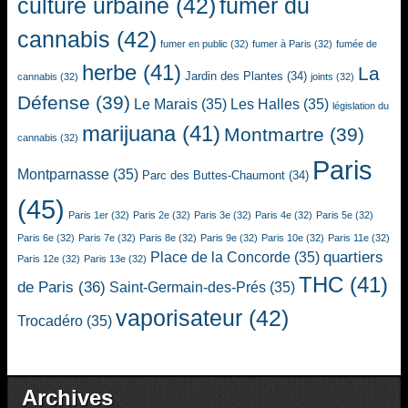
culture urbaine
(42)
fumer du
cannabis
(42)
fumer en public
(32)
fumer à Paris
(32)
fumée de
herbe
(41)
La
Jardin des Plantes
(34)
cannabis
(32)
joints
(32)
Défense
(39)
Le Marais
(35)
Les Halles
(35)
législation du
marijuana
(41)
Montmartre
(39)
cannabis
(32)
Paris
Montparnasse
(35)
Parc des Buttes-Chaumont
(34)
(45)
Paris 1er
(32)
Paris 2e
(32)
Paris 3e
(32)
Paris 4e
(32)
Paris 5e
(32)
Paris 6e
(32)
Paris 7e
(32)
Paris 8e
(32)
Paris 9e
(32)
Paris 10e
(32)
Paris 11e
(32)
quartiers
Place de la Concorde
(35)
Paris 12e
(32)
Paris 13e
(32)
THC
(41)
de Paris
(36)
Saint-Germain-des-Prés
(35)
vaporisateur
(42)
Trocadéro
(35)
Archives