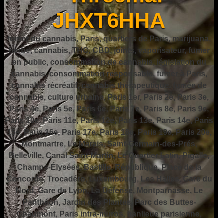
JHXT6HHA
fumer du cannabis, Paris, quartiers de Paris, marijuana,
herbe, cannabis, THC, CBD, joints, vaporisateur, fumer
en public, consommation de cannabis, législation du
cannabis, consommation responsable, fumer à Paris,
cannabis récréatif, cannabis thérapeutique, fumée de
cannabis, culture urbaine, Paris 1er, Paris 2e, Paris 3e,
Paris 4e, Paris 5e, Paris 6e, Paris 7e, Paris 8e, Paris 9e,
Paris 10e, Paris 11e, Paris 12e, Paris 13e, Paris 14e, Paris
15e, Paris 16e, Paris 17e, Paris 18e, Paris 19e, Paris 20e,
Montmartre, Le Marais, Saint-Germain-des-Prés,
Belleville, Canal Saint-Martin, Le Quartier Latin, Pigalle,
Champs-Élysées, Bastille, République, Place de la
Concorde, Trocadéro, Luxembourg, Les Halles, Gare du
Nord, Gare de Lyon, La Défense, Montparnasse, Le
Panthéon, Jardin des Plantes, Parc des Buttes-
Chaumont, Paris intra-muros, banlieue parisienne,