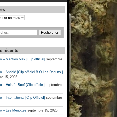
ves
es récents
no – Mention Max [Clip officiel]
septembre
5
no – Andalé [Clip officiel B.O Les Déguns ]
re 15, 2025
o – Hola ft. Boef [Clip officiel]
septembre
5
o – International [Clip Officiel]
septembre
5
no – Les Menottes
septembre 15, 2025