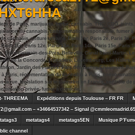
JHXT6HHA
iers de Paris, marijuana, herbe, cannabis, THC, CBD, joints,
slation du cannabis, consommation responsable, fumer à Pa
 cannabis, culture urbaine, Paris 1er, Paris 2e, Paris 3e, Pa
, Paris 11e, Paris 12e, Paris 13e, Paris 14e, Paris 15e, Paris 1
, Saint-Germain-des-Prés, Belleville, Canal Saint-Martin, Le
 Place de la Concorde, Trocadéro, Luxembourg, Les Halles, 
héon, Jardin des Plantes, Parc des Buttes-Chaumont, Pari
s à Paris, réglementation du cannabis à Paris, consommatio
ns la rue, législation sur le cannabis en France, contrôle d
ommation privée, fumer à domicile,
ct- THREEMA
Expéditions depuis Toulouse – FR FR
72@gmail.com – +34664537342 – Signal @cmmleomadrid.6
tatags3
metatags4
metatags5EN
Musique P’Fume
blic channel