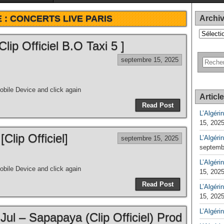
 :
CONCERTS LIVE PARIS
Archi
Archives
lip Officiel B.O Taxi 5 ]
septembre 15, 2025
bile Device and click again
Articl
Read Post
L’Algéri
15, 202
Clip Officiel]
L’Algéri
septembre 15, 2025
septemb
L’Algérin
bile Device and click again
15, 202
Read Post
L’Algérin
15, 202
L’Algéri
Jul – Sapapaya (Clip Officiel) Prod