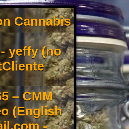
son Cannabis
 yeffy (no
tCliente
65 – CMM
o (English
il.com -