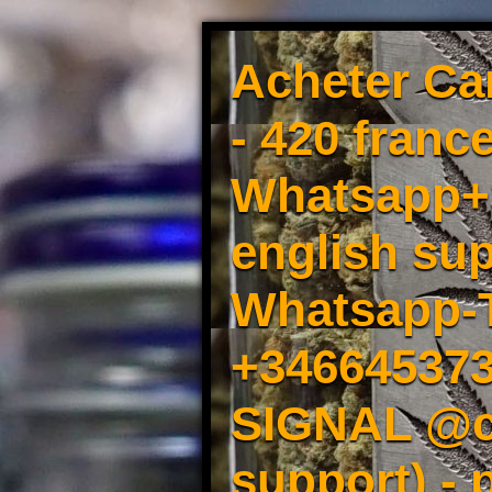
Acheter Ca
- 420 france
Whatsapp+3
english sup
Whatsapp-
+34664537
SIGNAL @cm
support) -