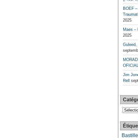
BOEF – 
Traumati
2025
Maes – 
2025
Guleed, 
septemb
MORAD 
OFICIAL
Jim Jone
Rell
sep
Catég
Catégori
Étique
Bastille