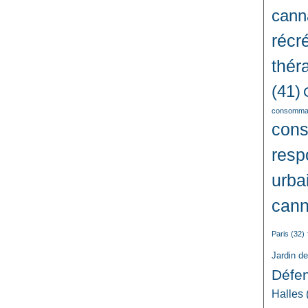
cann
récré
thér
(41)
consommat
con
resp
urba
cann
Paris
(32)
Jardin d
Défe
Halles