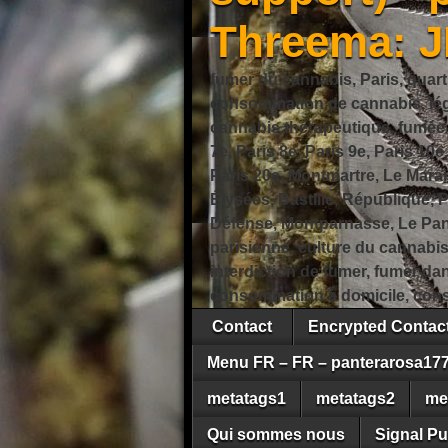
Threema: 
fumer du cannabis, Paris, quart
consommation de cannabis, légi
cannabis thérapeutique, fumée de
7e, Paris 8e, Paris 9e, Paris 10e
Paris 20e, Montmartre, Le Marais
Élysées, Bastille, République,
Défense, Montparnasse, Le Pant
parisienne, culture du cannabi
interdiction de fumer, fumer da
consommation à domicile, cons
Contact
Encrypted Conta
Menu FR – FR – panterarosa17
metatags1
metatags2
me
Qui sommes nous
Signal Pu