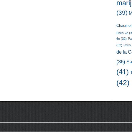
mari
(39)
M
Chaumon
Paris 2e
(3
6e
(32)
Pa
(32)
Paris
de la 
(36)
Sa
(41)
(42)