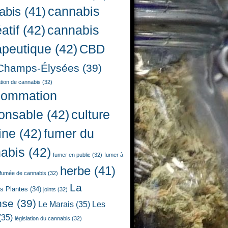
cannabis
abis
(41)
atif
(42)
cannabis
apeutique
(42)
CBD
Champs-Élysées
(39)
ion de cannabis
(32)
sommation
onsable
(42)
culture
ine
(42)
fumer du
abis
(42)
fumer en public
(32)
fumer à
herbe
(41)
fumée de cannabis
(32)
La
es Plantes
(34)
joints
(32)
nse
(39)
Le Marais
(35)
Les
(35)
législation du cannabis
(32)