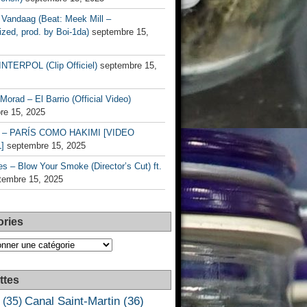
Vandaag (Beat: Meek Mill –
zed, prod. by Boi-1da)
septembre 15,
INTERPOL (Clip Officiel)
septembre 15,
Morad – El Barrio (Official Video)
re 15, 2025
– PARÍS COMO HAKIMI [VIDEO
]
septembre 15, 2025
s – Blow Your Smoke (Director’s Cut) ft.
tembre 15, 2025
ories
es
ttes
Canal Saint-Martin
(36)
(35)