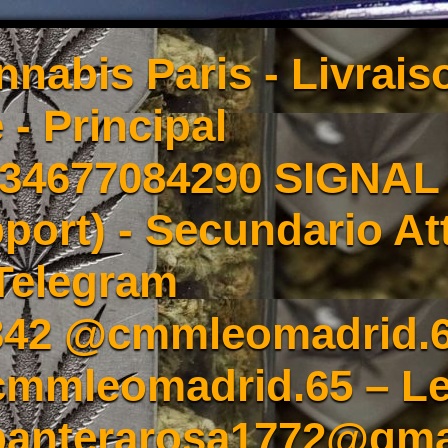
nnabis Paris - Livrai
 - Principal
4677084290 SIGNAL -
port) - Secundario At
Telegram
342 @cmmleomadrid.
mleomadrid.65 – Le
 panterarosa1772@gma