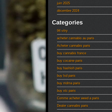
juin 2025
décembre 2024
Categories
94 vitry
acheter cannabis au paris
Acheter cannabis paris
buy cannabis france
buy cocaine paris
buy hashish paris
buy lsd paris
buy mdma paris
buy xtc paris
Comme acheter weed a paris
Dealer cannabis paris