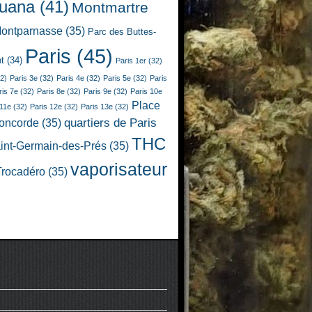
juana
(41)
Montmartre
ontparnasse
(35)
Parc des Buttes-
Paris
(45)
t
(34)
Paris 1er
(32)
2)
Paris 3e
(32)
Paris 4e
(32)
Paris 5e
(32)
Paris
ris 7e
(32)
Paris 8e
(32)
Paris 9e
(32)
Paris 10e
Place
 11e
(32)
Paris 12e
(32)
Paris 13e
(32)
quartiers de Paris
Concorde
(35)
THC
int-Germain-des-Prés
(35)
vaporisateur
Trocadéro
(35)