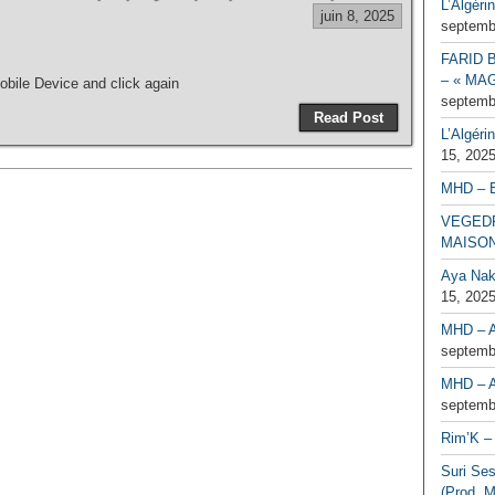
L’Algéri
juin 8, 2025
septemb
FARID 
– « MAG
bile Device and click again
septemb
Read Post
L’Algéri
15, 202
MHD – 
VEGEDR
MAISO
Aya Naka
15, 202
MHD – A
septemb
MHD – A
septemb
Rim’K – 
Suri Se
(Prod. M