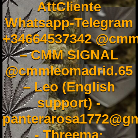
AttCliente
Whatsapp-Telegram
+34664537342 @cmm
– CMM SIGNAL
@cmmleomadrid.65
– Leo (English
support) -
panterarosa1772@gm
- Threema: