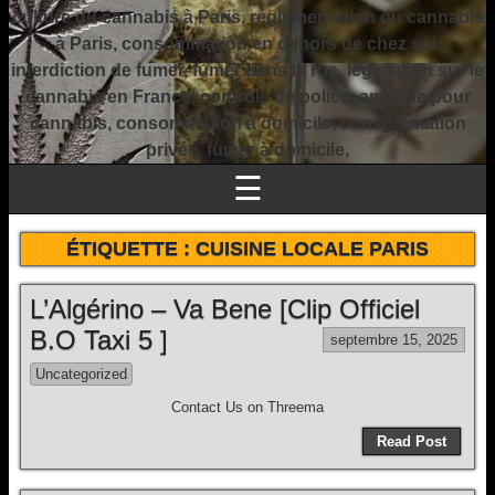
culture du cannabis à Paris, réglementation du cannabis
à Paris, consommation en dehors de chez soi,
interdiction de fumer, fumer dans la rue, législation sur le
cannabis en France, contrôle de police, amende pour
cannabis, consommation à domicile, consommation
privée, fumer à domicile,
☰
ÉTIQUETTE :
CUISINE LOCALE PARIS
L’Algérino – Va Bene [Clip Officiel
B.O Taxi 5 ]
septembre 15, 2025
Uncategorized
Contact Us on Threema
Read Post