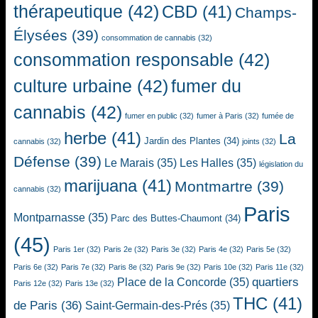
thérapeutique
(42)
CBD
(41)
Champs-
Élysées
(39)
consommation de cannabis
(32)
consommation responsable
(42)
culture urbaine
(42)
fumer du
cannabis
(42)
fumer en public
(32)
fumer à Paris
(32)
fumée de
herbe
(41)
La
Jardin des Plantes
(34)
cannabis
(32)
joints
(32)
Défense
(39)
Le Marais
(35)
Les Halles
(35)
législation du
marijuana
(41)
Montmartre
(39)
cannabis
(32)
Paris
Montparnasse
(35)
Parc des Buttes-Chaumont
(34)
(45)
Paris 1er
(32)
Paris 2e
(32)
Paris 3e
(32)
Paris 4e
(32)
Paris 5e
(32)
Paris 6e
(32)
Paris 7e
(32)
Paris 8e
(32)
Paris 9e
(32)
Paris 10e
(32)
Paris 11e
(32)
quartiers
Place de la Concorde
(35)
Paris 12e
(32)
Paris 13e
(32)
THC
(41)
de Paris
(36)
Saint-Germain-des-Prés
(35)