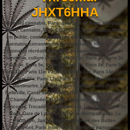
JHXT6HHA
fumer du cannabis, Paris, quartiers de Paris, marijuana,
herbe, cannabis, THC, CBD, joints, vaporisateur, fumer
en public, consommation de cannabis, législation du
cannabis, consommation responsable, fumer à Paris,
cannabis récréatif, cannabis thérapeutique, fumée de
cannabis, culture urbaine, Paris 1er, Paris 2e, Paris 3e,
Paris 4e, Paris 5e, Paris 6e, Paris 7e, Paris 8e, Paris 9e,
Paris 10e, Paris 11e, Paris 12e, Paris 13e, Paris 14e, Paris
15e, Paris 16e, Paris 17e, Paris 18e, Paris 19e, Paris 20e,
Montmartre, Le Marais, Saint-Germain-des-Prés,
Belleville, Canal Saint-Martin, Le Quartier Latin, Pigalle,
Champs-Élysées, Bastille, République, Place de la
Concorde, Trocadéro, Luxembourg, Les Halles, Gare du
Nord, Gare de Lyon, La Défense, Montparnasse, Le
Panthéon, Jardin des Plantes, Parc des Buttes-
Chaumont, Paris intra-muros, banlieue parisienne,