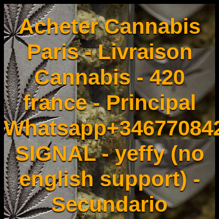
Acheter Cannabis
Paris - Livraison
Cannabis - 420
france - Principal
Whatsapp+34677084
SIGNAL - yeffy (no
english support) -
Secundario