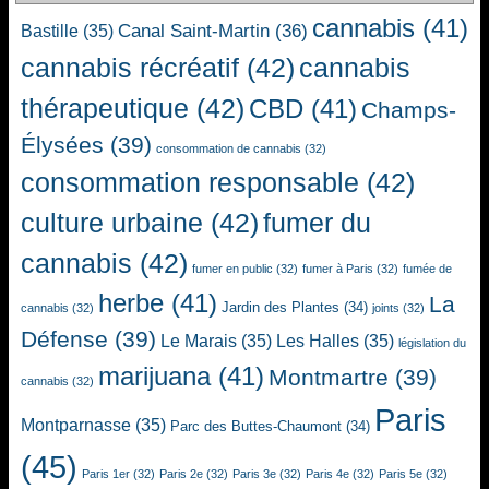
cannabis
(41)
Canal Saint-Martin
(36)
Bastille
(35)
cannabis récréatif
(42)
cannabis
thérapeutique
(42)
CBD
(41)
Champs-
Élysées
(39)
consommation de cannabis
(32)
consommation responsable
(42)
culture urbaine
(42)
fumer du
cannabis
(42)
fumer en public
(32)
fumer à Paris
(32)
fumée de
herbe
(41)
La
Jardin des Plantes
(34)
cannabis
(32)
joints
(32)
Défense
(39)
Le Marais
(35)
Les Halles
(35)
législation du
marijuana
(41)
Montmartre
(39)
cannabis
(32)
Paris
Montparnasse
(35)
Parc des Buttes-Chaumont
(34)
(45)
Paris 1er
(32)
Paris 2e
(32)
Paris 3e
(32)
Paris 4e
(32)
Paris 5e
(32)