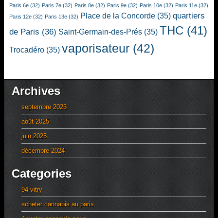
Paris 6e
(32)
Paris 7e
(32)
Paris 8e
(32)
Paris 9e
(32)
Paris 10e
(32)
Paris 11e
(32)
quartiers
Place de la Concorde
(35)
Paris 12e
(32)
Paris 13e
(32)
THC
(41)
de Paris
(36)
Saint-Germain-des-Prés
(35)
vaporisateur
(42)
Trocadéro
(35)
Archives
septembre 2025
août 2025
juin 2025
décembre 2024
Categories
94 vitry
acheter cannabis au paris