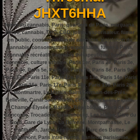
JHXT6HHA
fumer du cannabis, Paris, quartiers de Paris, marijuana,
herbe, cannabis, THC, CBD, joints, vaporisateur, fumer
en public, consommation de cannabis, législation du
cannabis, consommation responsable, fumer à Paris,
cannabis récréatif, cannabis thérapeutique, fumée de
cannabis, culture urbaine, Paris 1er, Paris 2e, Paris 3e,
Paris 4e, Paris 5e, Paris 6e, Paris 7e, Paris 8e, Paris 9e,
Paris 10e, Paris 11e, Paris 12e, Paris 13e, Paris 14e, Paris
15e, Paris 16e, Paris 17e, Paris 18e, Paris 19e, Paris 20e,
Montmartre, Le Marais, Saint-Germain-des-Prés,
Belleville, Canal Saint-Martin, Le Quartier Latin, Pigalle,
Champs-Élysées, Bastille, République, Place de la
Concorde, Trocadéro, Luxembourg, Les Halles, Gare du
Nord, Gare de Lyon, La Défense, Montparnasse, Le
Panthéon, Jardin des Plantes, Parc des Buttes-
Chaumont, Paris intra-muros, banlieue parisienne,