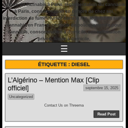
culture du cannabis à Paris, réglementation du cannabis
à Paris, consommation en dehors de chez soi,
interdiction de fumer, fumer dans la rue, législation sur le
cannabis en France, contrôle de police, amende pour
cannabis, consommation à domicile, consommation
privée, fumer à domicile,
☰
ÉTIQUETTE :
DIESEL
L’Algérino – Mention Max [Clip
officiel]
septembre 15, 2025
Uncategorized
Contact Us on Threema
Read Post