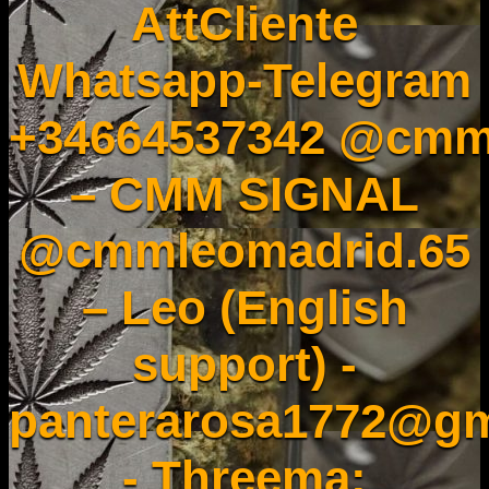
AttCliente
Whatsapp-Telegram
+34664537342 @cmm
– CMM SIGNAL
@cmmleomadrid.65
– Leo (English
support) -
panterarosa1772@gm
- Threema: