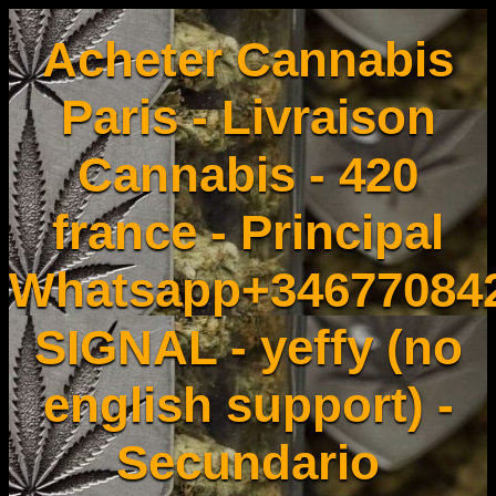
Acheter Cannabis
Paris - Livraison
Cannabis - 420
france - Principal
Whatsapp+34677084
SIGNAL - yeffy (no
english support) -
Secundario