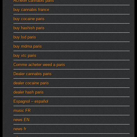
Acheter cannabis paris
buy cannabis france
buy cocaine paris
buy hashish paris
buy lsd paris
buy mdma paris
buy xtc paris
Comme acheter weed a paris
Dealer cannabis paris
dealer cocaine paris
dealer hash paris
Espagnol – español
music FR
news EN
news fr