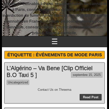
culture du cannabis à Paris, réglementation du cannabis
à Paris, consommation en dehors de chez soi,
interdiction de fumer, fumer dans la rue, législation sur le
cannabis en France, contrôle de police, amende pour
cannabis, consommation à domicile, consommation
privée, fumer à domicile,
☰
ÉTIQUETTE :
ÉVÉNEMENTS DE MODE PARIS
L’Algérino – Va Bene [Clip Officiel
B.O Taxi 5 ]
septembre 15, 2025
Uncategorized
Contact Us on Threema
Read Post