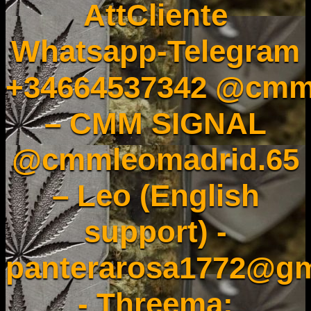
AttCliente
Whatsapp-Telegram
+34664537342 @cmm
– CMM SIGNAL
@cmmleomadrid.65
– Leo (English
support) -
panterarosa1772@gm
- Threema: