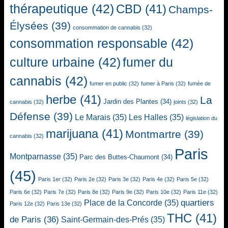
thérapeutique
(42)
CBD
(41)
Champs-
Élysées
(39)
consommation de cannabis
(32)
consommation responsable
(42)
culture urbaine
(42)
fumer du
cannabis
(42)
fumer en public
(32)
fumer à Paris
(32)
fumée de
herbe
(41)
La
Jardin des Plantes
(34)
cannabis
(32)
joints
(32)
Défense
(39)
Le Marais
(35)
Les Halles
(35)
législation du
marijuana
(41)
Montmartre
(39)
cannabis
(32)
Paris
Montparnasse
(35)
Parc des Buttes-Chaumont
(34)
(45)
Paris 1er
(32)
Paris 2e
(32)
Paris 3e
(32)
Paris 4e
(32)
Paris 5e
(32)
Paris 6e
(32)
Paris 7e
(32)
Paris 8e
(32)
Paris 9e
(32)
Paris 10e
(32)
Paris 11e
(32)
quartiers
Place de la Concorde
(35)
Paris 12e
(32)
Paris 13e
(32)
THC
(41)
de Paris
(36)
Saint-Germain-des-Prés
(35)