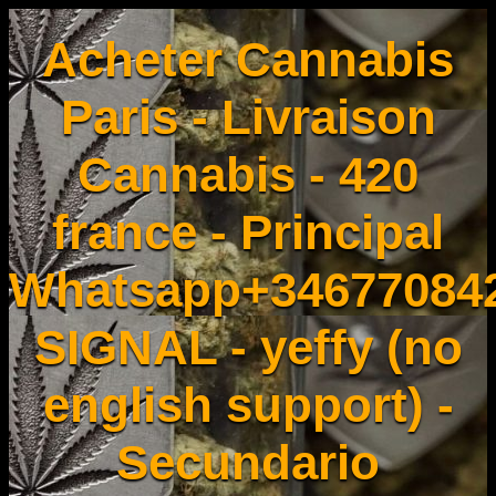
Acheter Cannabis
Paris - Livraison
Cannabis - 420
france - Principal
Whatsapp+34677084
SIGNAL - yeffy (no
english support) -
Secundario