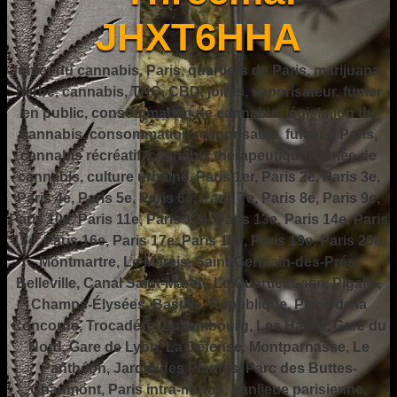
JHXT6HHA
fumer du cannabis, Paris, quartiers de Paris, marijuana,
herbe, cannabis, THC, CBD, joints, vaporisateur, fumer
en public, consommation de cannabis, législation du
cannabis, consommation responsable, fumer à Paris,
cannabis récréatif, cannabis thérapeutique, fumée de
cannabis, culture urbaine, Paris 1er, Paris 2e, Paris 3e,
Paris 4e, Paris 5e, Paris 6e, Paris 7e, Paris 8e, Paris 9e,
Paris 10e, Paris 11e, Paris 12e, Paris 13e, Paris 14e, Paris
15e, Paris 16e, Paris 17e, Paris 18e, Paris 19e, Paris 20e,
Montmartre, Le Marais, Saint-Germain-des-Prés,
Belleville, Canal Saint-Martin, Le Quartier Latin, Pigalle,
Champs-Élysées, Bastille, République, Place de la
Concorde, Trocadéro, Luxembourg, Les Halles, Gare du
Nord, Gare de Lyon, La Défense, Montparnasse, Le
Panthéon, Jardin des Plantes, Parc des Buttes-
Chaumont, Paris intra-muros, banlieue parisienne,