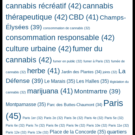
cannabis récréatif
(42)
cannabis
thérapeutique
(42)
CBD
(41)
Champs-
Élysées
(39)
consommation de cannabis
(32)
consommation responsable
(42)
culture urbaine
(42)
fumer du
cannabis
(42)
fumer en public
(32)
fumer à Paris
(32)
fumée de
herbe
(41)
La
Jardin des Plantes
(34)
cannabis
(32)
joints
(32)
Défense
(39)
Le Marais
(35)
Les Halles
(35)
législation du
marijuana
(41)
Montmartre
(39)
cannabis
(32)
Paris
Montparnasse
(35)
Parc des Buttes-Chaumont
(34)
(45)
Paris 1er
(32)
Paris 2e
(32)
Paris 3e
(32)
Paris 4e
(32)
Paris 5e
(32)
Paris 6e
(32)
Paris 7e
(32)
Paris 8e
(32)
Paris 9e
(32)
Paris 10e
(32)
Paris 11e
(32)
quartiers
Place de la Concorde
(35)
Paris 12e
(32)
Paris 13e
(32)