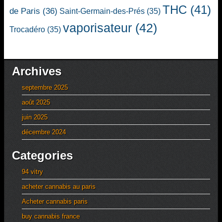
THC
(41)
de Paris
(36)
Saint-Germain-des-Prés
(35)
vaporisateur
(42)
Trocadéro
(35)
Archives
septembre 2025
août 2025
juin 2025
décembre 2024
Categories
94 vitry
acheter cannabis au paris
Acheter cannabis paris
buy cannabis france