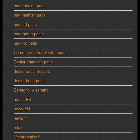
buy cocaine paris
buy hashish paris
buy lsd paris
buy mdma paris
buy xtc paris
Comme acheter weed a paris
Dealer cannabis paris
dealer cocaine paris
dealer hash paris
Espagnol – español
music FR
news EN
news fr
relax
Uncategorized