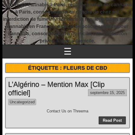
culture du cannabis à Paris, réglementation du cannabis
à Paris, consommation en dehors de chez soi,
interdiction de fumer, fumer dans la rue, législation sur le
cannabis en France, contrôle de police, amende pour
cannabis, consommation à domicile, consommation
privée, fumer à domicile,
☰
ÉTIQUETTE :
FLEURS DE CBD
L’Algérino – Mention Max [Clip
officiel]
septembre 15, 2025
Uncategorized
Contact Us on Threema
Read Post