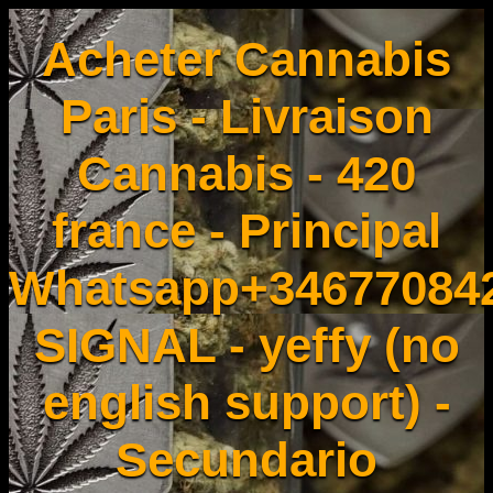
Acheter Cannabis
Paris - Livraison
Cannabis - 420
france - Principal
Whatsapp+34677084
SIGNAL - yeffy (no
english support) -
Secundario