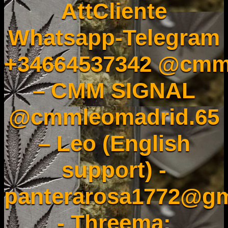
AttCliente
Whatsapp-Telegram
+34664537342 @cmm
– CMM SIGNAL
@cmmleomadrid.65
– Leo (English
support) -
panterarosa1772@gm
- Threema: