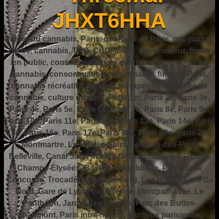
JHXT6HHA
fumer du cannabis, Paris, quartiers de Paris, marijuana,
herbe, cannabis, THC, CBD, joints, vaporisateur, fumer
en public, consommation de cannabis, législation du
cannabis, consommation responsable, fumer à Paris,
cannabis récréatif, cannabis thérapeutique, fumée de
cannabis, culture urbaine, Paris 1er, Paris 2e, Paris 3e,
Paris 4e, Paris 5e, Paris 6e, Paris 7e, Paris 8e, Paris 9e,
Paris 10e, Paris 11e, Paris 12e, Paris 13e, Paris 14e, Paris
15e, Paris 16e, Paris 17e, Paris 18e, Paris 19e, Paris 20e,
Montmartre, Le Marais, Saint-Germain-des-Prés,
Belleville, Canal Saint-Martin, Le Quartier Latin, Pigalle,
Champs-Élysées, Bastille, République, Place de la
Concorde, Trocadéro, Luxembourg, Les Halles, Gare du
Nord, Gare de Lyon, La Défense, Montparnasse, Le
Panthéon, Jardin des Plantes, Parc des Buttes-
Chaumont, Paris intra-muros, banlieue parisienne,