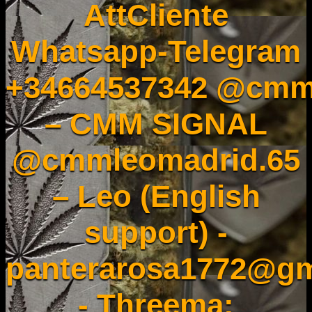
AttCliente
Whatsapp-Telegram
+34664537342 @cmm
– CMM SIGNAL
@cmmleomadrid.65
– Leo (English
support) -
panterarosa1772@gm
- Threema: