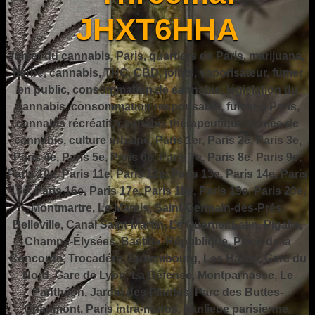
JHXT6HHA
fumer du cannabis, Paris, quartiers de Paris, marijuana,
herbe, cannabis, THC, CBD, joints, vaporisateur, fumer
en public, consommation de cannabis, législation du
cannabis, consommation responsable, fumer à Paris,
cannabis récréatif, cannabis thérapeutique, fumée de
cannabis, culture urbaine, Paris 1er, Paris 2e, Paris 3e,
Paris 4e, Paris 5e, Paris 6e, Paris 7e, Paris 8e, Paris 9e,
Paris 10e, Paris 11e, Paris 12e, Paris 13e, Paris 14e, Paris
15e, Paris 16e, Paris 17e, Paris 18e, Paris 19e, Paris 20e,
Montmartre, Le Marais, Saint-Germain-des-Prés,
Belleville, Canal Saint-Martin, Le Quartier Latin, Pigalle,
Champs-Élysées, Bastille, République, Place de la
Concorde, Trocadéro, Luxembourg, Les Halles, Gare du
Nord, Gare de Lyon, La Défense, Montparnasse, Le
Panthéon, Jardin des Plantes, Parc des Buttes-
Chaumont, Paris intra-muros, banlieue parisienne,