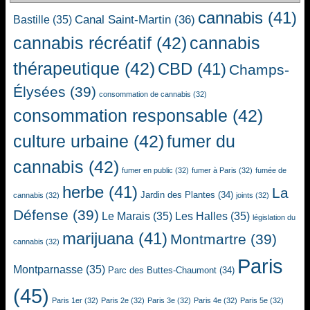
cannabis
(41)
Canal Saint-Martin
(36)
Bastille
(35)
cannabis récréatif
(42)
cannabis
thérapeutique
(42)
CBD
(41)
Champs-
Élysées
(39)
consommation de cannabis
(32)
consommation responsable
(42)
culture urbaine
(42)
fumer du
cannabis
(42)
fumer en public
(32)
fumer à Paris
(32)
fumée de
herbe
(41)
La
Jardin des Plantes
(34)
cannabis
(32)
joints
(32)
Défense
(39)
Le Marais
(35)
Les Halles
(35)
législation du
marijuana
(41)
Montmartre
(39)
cannabis
(32)
Paris
Montparnasse
(35)
Parc des Buttes-Chaumont
(34)
(45)
Paris 1er
(32)
Paris 2e
(32)
Paris 3e
(32)
Paris 4e
(32)
Paris 5e
(32)