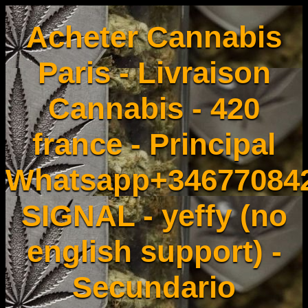
Acheter Cannabis
Paris - Livraison
Cannabis - 420
france - Principal
Whatsapp+34677084
SIGNAL - yeffy (no
english support) -
Secundario