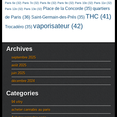
Paris 6e
(32)
Paris 7e
(32)
Paris 8e
(32)
Paris 9e
(32)
Paris 10e
(32)
Paris 11e
(32)
quartiers
Place de la Concorde
(35)
Paris 12e
(32)
Paris 13e
(32)
THC
(41)
de Paris
(36)
Saint-Germain-des-Prés
(35)
vaporisateur
(42)
Trocadéro
(35)
Archives
septembre 2025
août 2025
juin 2025
décembre 2024
Categories
94 vitry
acheter cannabis au paris