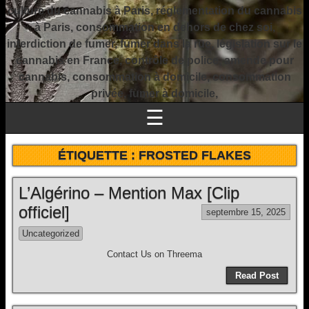
culture du cannabis à Paris, réglementation du cannabis
à Paris, consommation en dehors de chez soi,
interdiction de fumer, fumer dans la rue, législation sur le
cannabis en France, contrôle de police, amende pour
cannabis, consommation à domicile, consommation
privée, fumer à domicile,
☰
ÉTIQUETTE :
FROSTED FLAKES
L’Algérino – Mention Max [Clip
officiel]
septembre 15, 2025
Uncategorized
Contact Us on Threema
Read Post