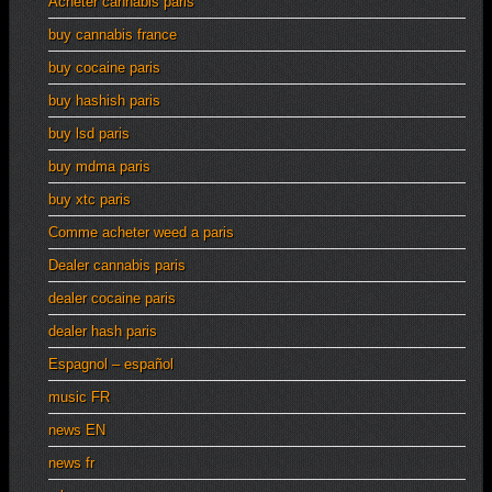
Acheter cannabis paris
buy cannabis france
buy cocaine paris
buy hashish paris
buy lsd paris
buy mdma paris
buy xtc paris
Comme acheter weed a paris
Dealer cannabis paris
dealer cocaine paris
dealer hash paris
Espagnol – español
music FR
news EN
news fr