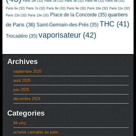
Paris 1er
(32)
Paris 2e
(32)
Paris 3e
(32)
Paris 4e
(32)
Paris 5e
(32)
Paris 6e
(32)
Paris 7e
(32)
Paris 8e
(32)
Paris 9e
(32)
Paris 10e
(32)
Paris 11e
(32)
quartiers
Place de la Concorde
(35)
Paris 12e
(32)
Paris 13e
(32)
THC
(41)
de Paris
(36)
Saint-Germain-des-Prés
(35)
vaporisateur
(42)
Trocadéro
(35)
Archives
septembre 2025
août 2025
juin 2025
décembre 2024
Categories
94 vitry
acheter cannabis au paris