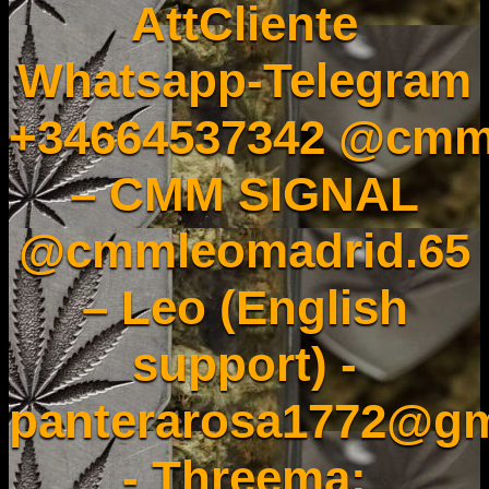
AttCliente
Whatsapp-Telegram
+34664537342 @cmm
– CMM SIGNAL
@cmmleomadrid.65
– Leo (English
support) -
panterarosa1772@gm
- Threema: