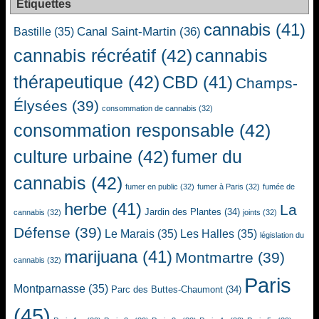
Étiquettes
cannabis
(41)
Canal Saint-Martin
(36)
Bastille
(35)
cannabis récréatif
(42)
cannabis
thérapeutique
(42)
CBD
(41)
Champs-
Élysées
(39)
consommation de cannabis
(32)
consommation responsable
(42)
culture urbaine
(42)
fumer du
cannabis
(42)
fumer en public
(32)
fumer à Paris
(32)
fumée de
herbe
(41)
La
Jardin des Plantes
(34)
cannabis
(32)
joints
(32)
Défense
(39)
Le Marais
(35)
Les Halles
(35)
législation du
marijuana
(41)
Montmartre
(39)
cannabis
(32)
Paris
Montparnasse
(35)
Parc des Buttes-Chaumont
(34)
(45)