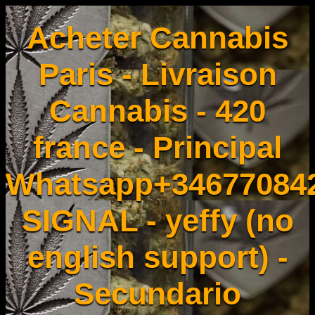
Acheter Cannabis
Paris - Livraison
Cannabis - 420
france - Principal
Whatsapp+34677084
SIGNAL - yeffy (no
english support) -
Secundario