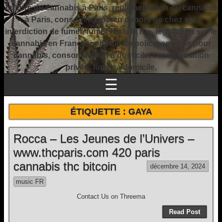
culture du cannabis à Paris, réglementation du cannabis
à Paris, consommation en dehors de chez soi,
interdiction de fumer, fumer dans la rue, législation sur le
cannabis en France, contrôle de police, amende pour
cannabis, consommation à domicile, consommation
privée, fumer à domicile,
☰
ÉTIQUETTE :
GAYA
Rocca – Les Jeunes de l’Univers –
www.thcparis.com 420 paris
cannabis thc bitcoin
décembre 14, 2024
music FR
Contact Us on Threema
Read Post