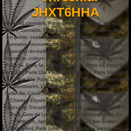
JHXT6HHA
fumer du cannabis, Paris, quartiers de Paris, marijuana,
herbe, cannabis, THC, CBD, joints, vaporisateur, fumer
en public, consommation de cannabis, législation du
cannabis, consommation responsable, fumer à Paris,
cannabis récréatif, cannabis thérapeutique, fumée de
cannabis, culture urbaine, Paris 1er, Paris 2e, Paris 3e,
Paris 4e, Paris 5e, Paris 6e, Paris 7e, Paris 8e, Paris 9e,
Paris 10e, Paris 11e, Paris 12e, Paris 13e, Paris 14e, Paris
15e, Paris 16e, Paris 17e, Paris 18e, Paris 19e, Paris 20e,
Montmartre, Le Marais, Saint-Germain-des-Prés,
Belleville, Canal Saint-Martin, Le Quartier Latin, Pigalle,
Champs-Élysées, Bastille, République, Place de la
Concorde, Trocadéro, Luxembourg, Les Halles, Gare du
Nord, Gare de Lyon, La Défense, Montparnasse, Le
Panthéon, Jardin des Plantes, Parc des Buttes-
Chaumont, Paris intra-muros, banlieue parisienne,