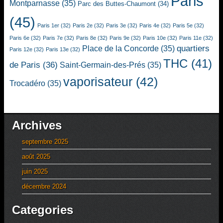
Paris
Montparnasse
(35)
Parc des Buttes-Chaumont
(34)
(45)
Paris 1er
(32)
Paris 2e
(32)
Paris 3e
(32)
Paris 4e
(32)
Paris 5e
(32)
Paris 6e
(32)
Paris 7e
(32)
Paris 8e
(32)
Paris 9e
(32)
Paris 10e
(32)
Paris 11e
(32)
quartiers
Place de la Concorde
(35)
Paris 12e
(32)
Paris 13e
(32)
THC
(41)
de Paris
(36)
Saint-Germain-des-Prés
(35)
vaporisateur
(42)
Trocadéro
(35)
Archives
septembre 2025
août 2025
juin 2025
décembre 2024
Categories