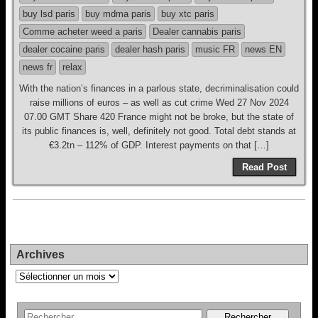
buy lsd paris
buy mdma paris
buy xtc paris
Comme acheter weed a paris
Dealer cannabis paris
dealer cocaine paris
dealer hash paris
music FR
news EN
news fr
relax
With the nation’s finances in a parlous state, decriminalisation could
raise millions of euros – as well as cut crime Wed 27 Nov 2024
07.00 GMT Share 420 France might not be broke, but the state of
its public finances is, well, definitely not good. Total debt stands at
€3.2tn – 112% of GDP. Interest payments on that […]
Read Post
Archives
Archives