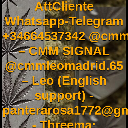
AttCliente
Whatsapp-Telegram
+34664537342 @cmm
– CMM SIGNAL
@cmmleomadrid.65
– Leo (English
support) -
panterarosa1772@gm
- Threema: