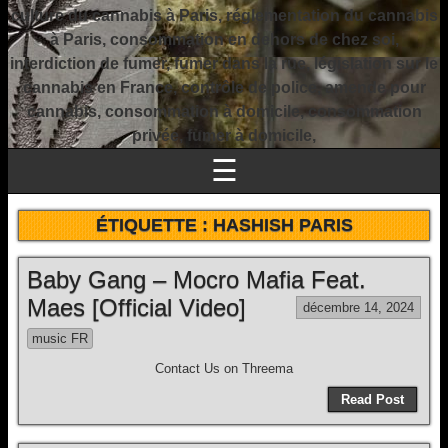
culture du cannabis à Paris, réglementation du cannabis
à Paris, consommation en dehors de chez soi,
interdiction de fumer, fumer dans la rue, législation sur le
cannabis en France, contrôle de police, amende pour
cannabis, consommation à domicile, consommation
privée, fumer à domicile,
☰
ÉTIQUETTE :
HASHISH PARIS
Baby Gang – Mocro Mafia Feat.
Maes [Official Video]
décembre 14, 2024
music FR
Contact Us on Threema
Read Post