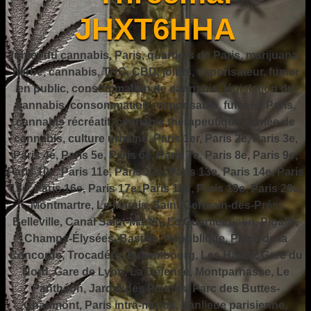
JHXT6HHA
fumer du cannabis, Paris, quartiers de Paris, marijuana,
herbe, cannabis, THC, CBD, joints, vaporisateur, fumer
en public, consommation de cannabis, législation du
cannabis, consommation responsable, fumer à Paris,
cannabis récréatif, cannabis thérapeutique, fumée de
cannabis, culture urbaine, Paris 1er, Paris 2e, Paris 3e,
Paris 4e, Paris 5e, Paris 6e, Paris 7e, Paris 8e, Paris 9e,
Paris 10e, Paris 11e, Paris 12e, Paris 13e, Paris 14e, Paris
15e, Paris 16e, Paris 17e, Paris 18e, Paris 19e, Paris 20e,
Montmartre, Le Marais, Saint-Germain-des-Prés,
Belleville, Canal Saint-Martin, Le Quartier Latin, Pigalle,
Champs-Élysées, Bastille, République, Place de la
Concorde, Trocadéro, Luxembourg, Les Halles, Gare du
Nord, Gare de Lyon, La Défense, Montparnasse, Le
Panthéon, Jardin des Plantes, Parc des Buttes-
Chaumont, Paris intra-muros, banlieue parisienne,