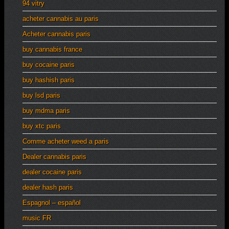
94 vitry
acheter cannabis au paris
Acheter cannabis paris
buy cannabis france
buy cocaine paris
buy hashish paris
buy lsd paris
buy mdma paris
buy xtc paris
Comme acheter weed a paris
Dealer cannabis paris
dealer cocaine paris
dealer hash paris
Espagnol – español
music FR