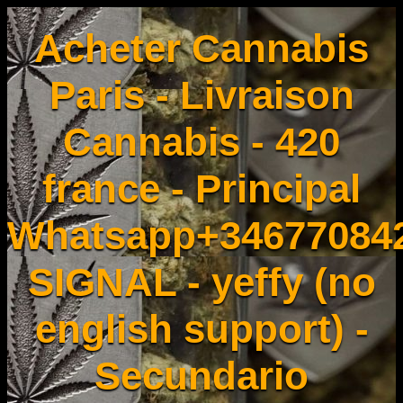
Acheter Cannabis
Paris - Livraison
Cannabis - 420
france - Principal
Whatsapp+34677084
SIGNAL - yeffy (no
english support) -
Secundario