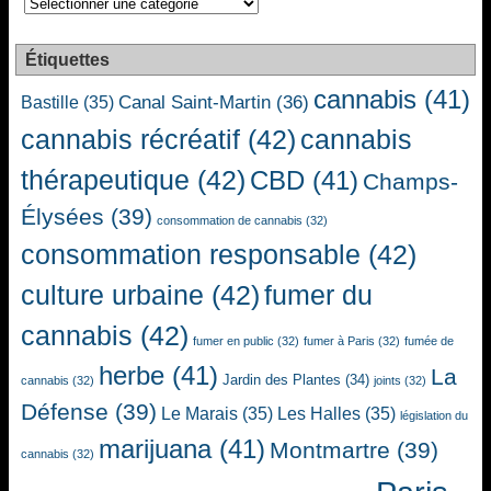
Étiquettes
cannabis
(41)
Canal Saint-Martin
(36)
Bastille
(35)
cannabis récréatif
(42)
cannabis
thérapeutique
(42)
CBD
(41)
Champs-
Élysées
(39)
consommation de cannabis
(32)
consommation responsable
(42)
culture urbaine
(42)
fumer du
cannabis
(42)
fumer en public
(32)
fumer à Paris
(32)
fumée de
herbe
(41)
La
Jardin des Plantes
(34)
cannabis
(32)
joints
(32)
Défense
(39)
Le Marais
(35)
Les Halles
(35)
législation du
marijuana
(41)
Montmartre
(39)
cannabis
(32)