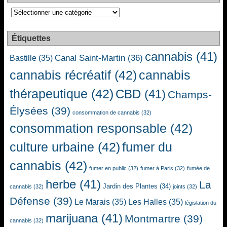
Catégories
Étiquettes
cannabis
(41)
Canal Saint-Martin
(36)
Bastille
(35)
cannabis récréatif
(42)
cannabis
thérapeutique
(42)
CBD
(41)
Champs-
Élysées
(39)
consommation de cannabis
(32)
consommation responsable
(42)
culture urbaine
(42)
fumer du
cannabis
(42)
fumer en public
(32)
fumer à Paris
(32)
fumée de
herbe
(41)
La
Jardin des Plantes
(34)
cannabis
(32)
joints
(32)
Défense
(39)
Le Marais
(35)
Les Halles
(35)
législation du
marijuana
(41)
Montmartre
(39)
cannabis
(32)