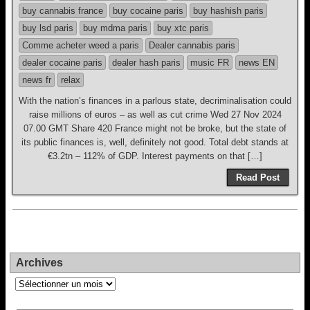
buy cannabis france
buy cocaine paris
buy hashish paris
buy lsd paris
buy mdma paris
buy xtc paris
Comme acheter weed a paris
Dealer cannabis paris
dealer cocaine paris
dealer hash paris
music FR
news EN
news fr
relax
With the nation’s finances in a parlous state, decriminalisation could
raise millions of euros – as well as cut crime Wed 27 Nov 2024
07.00 GMT Share 420 France might not be broke, but the state of
its public finances is, well, definitely not good. Total debt stands at
€3.2tn – 112% of GDP. Interest payments on that […]
Read Post
Archives
Archives