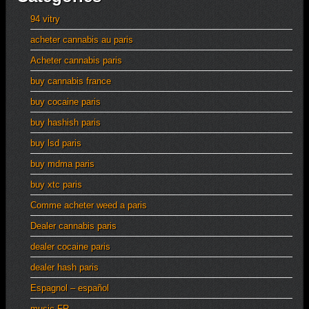
94 vitry
acheter cannabis au paris
Acheter cannabis paris
buy cannabis france
buy cocaine paris
buy hashish paris
buy lsd paris
buy mdma paris
buy xtc paris
Comme acheter weed a paris
Dealer cannabis paris
dealer cocaine paris
dealer hash paris
Espagnol – español
music FR