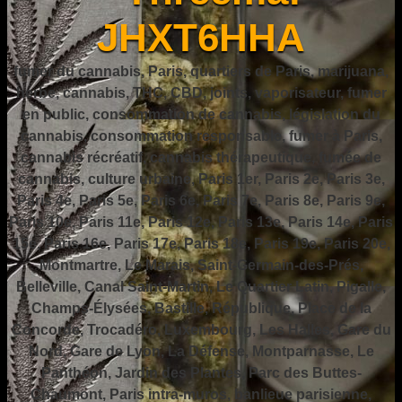
JHXT6HHA
fumer du cannabis, Paris, quartiers de Paris, marijuana,
herbe, cannabis, THC, CBD, joints, vaporisateur, fumer
en public, consommation de cannabis, législation du
cannabis, consommation responsable, fumer à Paris,
cannabis récréatif, cannabis thérapeutique, fumée de
cannabis, culture urbaine, Paris 1er, Paris 2e, Paris 3e,
Paris 4e, Paris 5e, Paris 6e, Paris 7e, Paris 8e, Paris 9e,
Paris 10e, Paris 11e, Paris 12e, Paris 13e, Paris 14e, Paris
15e, Paris 16e, Paris 17e, Paris 18e, Paris 19e, Paris 20e,
Montmartre, Le Marais, Saint-Germain-des-Prés,
Belleville, Canal Saint-Martin, Le Quartier Latin, Pigalle,
Champs-Élysées, Bastille, République, Place de la
Concorde, Trocadéro, Luxembourg, Les Halles, Gare du
Nord, Gare de Lyon, La Défense, Montparnasse, Le
Panthéon, Jardin des Plantes, Parc des Buttes-
Chaumont, Paris intra-muros, banlieue parisienne,