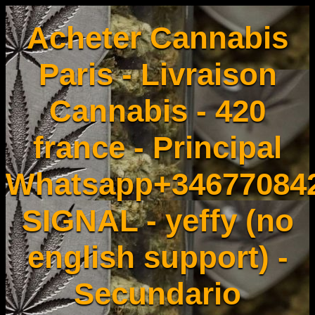
Acheter Cannabis
Paris - Livraison
Cannabis - 420
france - Principal
Whatsapp+34677084
SIGNAL - yeffy (no
english support) -
Secundario