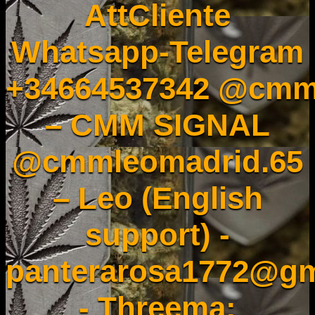
AttCliente
Whatsapp-Telegram
+34664537342 @cmm
– CMM SIGNAL
@cmmleomadrid.65
– Leo (English
support) -
panterarosa1772@gm
- Threema: