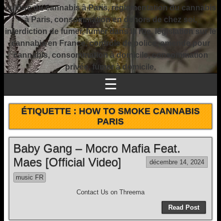
culture du cannabis à Paris, réglementation du cannabis
à Paris, consommation en dehors de chez soi,
interdiction de fumer, fumer dans la rue, législation sur le
cannabis en France, contrôle de police, amende pour
cannabis, consommation à domicile, consommation
privée, fumer à domicile,
☰
ÉTIQUETTE :
HOW TO SMOKE CANNABIS
PARIS
Baby Gang – Mocro Mafia Feat.
Maes [Official Video]
décembre 14, 2024
music FR
Contact Us on Threema
Read Post