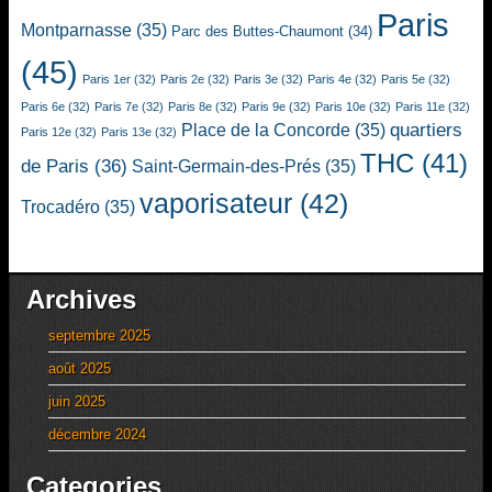
Paris
Montparnasse
(35)
Parc des Buttes-Chaumont
(34)
(45)
Paris 1er
(32)
Paris 2e
(32)
Paris 3e
(32)
Paris 4e
(32)
Paris 5e
(32)
Paris 6e
(32)
Paris 7e
(32)
Paris 8e
(32)
Paris 9e
(32)
Paris 10e
(32)
Paris 11e
(32)
quartiers
Place de la Concorde
(35)
Paris 12e
(32)
Paris 13e
(32)
THC
(41)
de Paris
(36)
Saint-Germain-des-Prés
(35)
vaporisateur
(42)
Trocadéro
(35)
Archives
septembre 2025
août 2025
juin 2025
décembre 2024
Categories