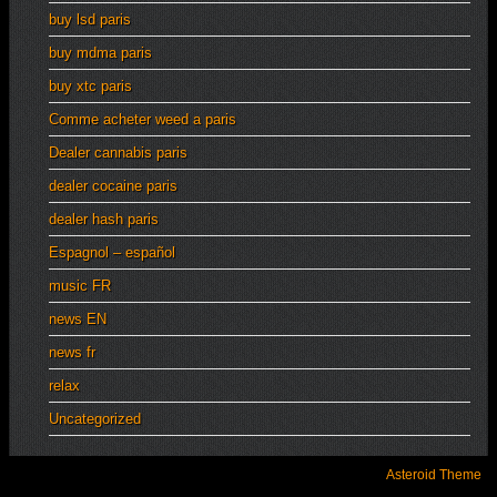
buy lsd paris
buy mdma paris
buy xtc paris
Comme acheter weed a paris
Dealer cannabis paris
dealer cocaine paris
dealer hash paris
Espagnol – español
music FR
news EN
news fr
relax
Uncategorized
Asteroid Theme