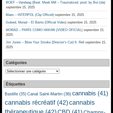
BOEF – Vandaag (Beat: Meek Mill – Traumatized, prod. by Boi-1da)
septembre 15, 2025
Maes – INTERPOL (Clip Officiel)
septembre 15, 2025
Guleed, Morad – El Barrio (Official Video)
septembre 15, 2025
MORAD – PARÍS COMO HAKIMI [VIDEO OFICIAL]
septembre 15,
2025
Jim Jones – Blow Your Smoke (Director’s Cut) ft. Rell
septembre 15,
2025
Catégories
Catégories
Étiquettes
cannabis
(41)
Canal Saint-Martin
(36)
Bastille
(35)
cannabis récréatif
(42)
cannabis
thérapeutique
(42)
CBD
(41)
Champs-