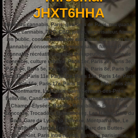
JHXT6HHA
fumer du cannabis, Paris, quartiers de Paris, marijuana,
herbe, cannabis, THC, CBD, joints, vaporisateur, fumer
en public, consommation de cannabis, législation du
cannabis, consommation responsable, fumer à Paris,
cannabis récréatif, cannabis thérapeutique, fumée de
cannabis, culture urbaine, Paris 1er, Paris 2e, Paris 3e,
Paris 4e, Paris 5e, Paris 6e, Paris 7e, Paris 8e, Paris 9e,
Paris 10e, Paris 11e, Paris 12e, Paris 13e, Paris 14e, Paris
15e, Paris 16e, Paris 17e, Paris 18e, Paris 19e, Paris 20e,
Montmartre, Le Marais, Saint-Germain-des-Prés,
Belleville, Canal Saint-Martin, Le Quartier Latin, Pigalle,
Champs-Élysées, Bastille, République, Place de la
Concorde, Trocadéro, Luxembourg, Les Halles, Gare du
Nord, Gare de Lyon, La Défense, Montparnasse, Le
Panthéon, Jardin des Plantes, Parc des Buttes-
Chaumont, Paris intra-muros, banlieue parisienne,