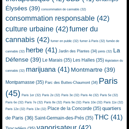
Élysées
(39)
consommation de cannabis
(32)
consommation responsable
(42)
culture urbaine
(42)
fumer du
cannabis
(42)
fumer en public
(32)
fumer à Paris
(32)
fumée de
herbe
(41)
La
Jardin des Plantes
(34)
cannabis
(32)
joints
(32)
Défense
(39)
Le Marais
(35)
Les Halles
(35)
législation du
marijuana
(41)
Montmartre
(39)
cannabis
(32)
Paris
Montparnasse
(35)
Parc des Buttes-Chaumont
(34)
(45)
Paris 1er
(32)
Paris 2e
(32)
Paris 3e
(32)
Paris 4e
(32)
Paris 5e
(32)
Paris 6e
(32)
Paris 7e
(32)
Paris 8e
(32)
Paris 9e
(32)
Paris 10e
(32)
Paris 11e
(32)
quartiers
Place de la Concorde
(35)
Paris 12e
(32)
Paris 13e
(32)
THC
(41)
de Paris
(36)
Saint-Germain-des-Prés
(35)
vaporisateur
(42)
Trocadéro
(35)