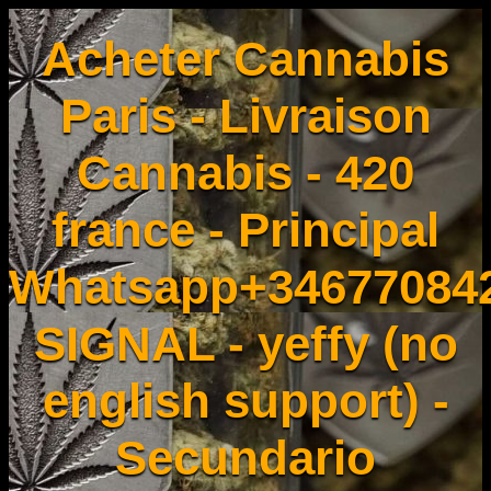
Acheter Cannabis
Paris - Livraison
Cannabis - 420
france - Principal
Whatsapp+34677084
SIGNAL - yeffy (no
english support) -
Secundario