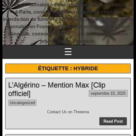
culture du cannabis à Paris, réglementation du cannabis
à Paris, consommation en dehors de chez soi,
interdiction de fumer, fumer dans la rue, législation sur le
cannabis en France, contrôle de police, amende pour
cannabis, consommation à domicile, consommation
privée, fumer à domicile,
☰
ÉTIQUETTE :
HYBRIDE
L’Algérino – Mention Max [Clip
officiel]
septembre 15, 2025
Uncategorized
Contact Us on Threema
Read Post