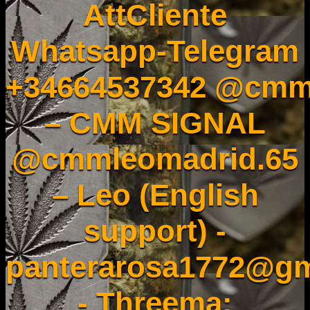
AttCliente
Whatsapp-Telegram
+34664537342 @cmm
– CMM SIGNAL
@cmmleomadrid.65
– Leo (English
support) -
panterarosa1772@gm
- Threema: