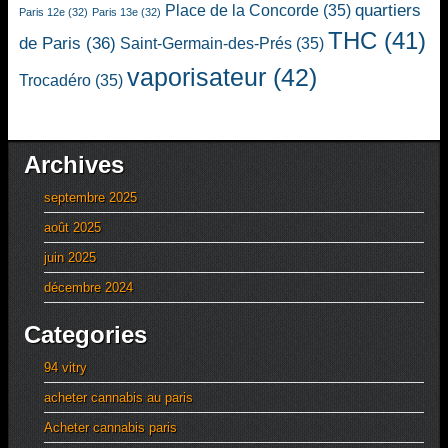
quartiers
Place de la Concorde
(35)
Paris 12e
(32)
Paris 13e
(32)
THC
(41)
de Paris
(36)
Saint-Germain-des-Prés
(35)
vaporisateur
(42)
Trocadéro
(35)
Archives
septembre 2025
août 2025
juin 2025
décembre 2024
Categories
94 vitry
acheter cannabis au paris
Acheter cannabis paris