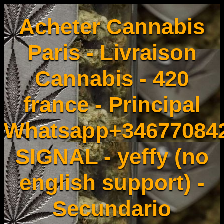
Acheter Cannabis
Paris - Livraison
Cannabis - 420
france - Principal
Whatsapp+34677084
SIGNAL - yeffy (no
english support) -
Secundario