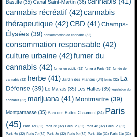
cannabis
(41)
Canal Saint-Martin
(36)
Bastille
(35)
cannabis récréatif
(42)
cannabis
thérapeutique
(42)
CBD
(41)
Champs-
Élysées
(39)
consommation de cannabis
(32)
consommation responsable
(42)
culture urbaine
(42)
fumer du
cannabis
(42)
fumer en public
(32)
fumer à Paris
(32)
fumée de
herbe
(41)
La
Jardin des Plantes
(34)
cannabis
(32)
joints
(32)
Défense
(39)
Le Marais
(35)
Les Halles
(35)
législation du
marijuana
(41)
Montmartre
(39)
cannabis
(32)
Paris
Montparnasse
(35)
Parc des Buttes-Chaumont
(34)
(45)
Paris 1er
(32)
Paris 2e
(32)
Paris 3e
(32)
Paris 4e
(32)
Paris 5e
(32)
Paris 6e
(32)
Paris 7e
(32)
Paris 8e
(32)
Paris 9e
(32)
Paris 10e
(32)
Paris 11e
(32)