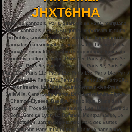
JHXT6HHA
fumer du cannabis, Paris, quartiers de Paris, marijuana,
herbe, cannabis, THC, CBD, joints, vaporisateur, fumer
en public, consommation de cannabis, législation du
cannabis, consommation responsable, fumer à Paris,
cannabis récréatif, cannabis thérapeutique, fumée de
cannabis, culture urbaine, Paris 1er, Paris 2e, Paris 3e,
Paris 4e, Paris 5e, Paris 6e, Paris 7e, Paris 8e, Paris 9e,
Paris 10e, Paris 11e, Paris 12e, Paris 13e, Paris 14e, Paris
15e, Paris 16e, Paris 17e, Paris 18e, Paris 19e, Paris 20e,
Montmartre, Le Marais, Saint-Germain-des-Prés,
Belleville, Canal Saint-Martin, Le Quartier Latin, Pigalle,
Champs-Élysées, Bastille, République, Place de la
Concorde, Trocadéro, Luxembourg, Les Halles, Gare du
Nord, Gare de Lyon, La Défense, Montparnasse, Le
Panthéon, Jardin des Plantes, Parc des Buttes-
Chaumont, Paris intra-muros, banlieue parisienne,