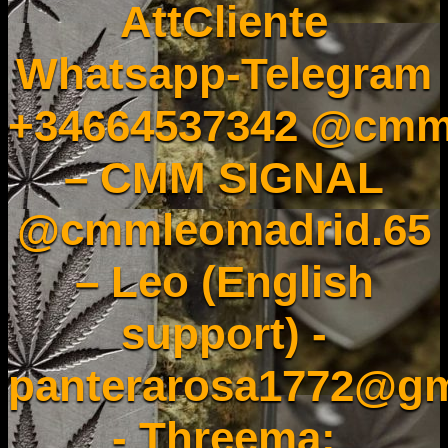
AttCliente
Whatsapp-Telegram
+34664537342 @cmm
– CMM SIGNAL
@cmmleomadrid.65
– Leo (English
support) -
panterarosa1772@gm
- Threema: