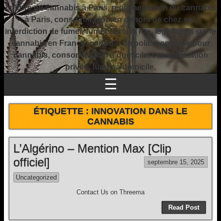
culture du cannabis à Paris, réglementation du cannabis
à Paris, consommation en dehors de chez soi,
interdiction de fumer, fumer dans la rue, législation sur le
cannabis en France, contrôle de police, amende pour
cannabis, consommation à domicile, consommation
privée, fumer à domicile,
☰
ÉTIQUETTE :
INNOVATION DANS LE
CANNABIS
L’Algérino – Mention Max [Clip
officiel]
septembre 15, 2025
Uncategorized
Contact Us on Threema
Read Post