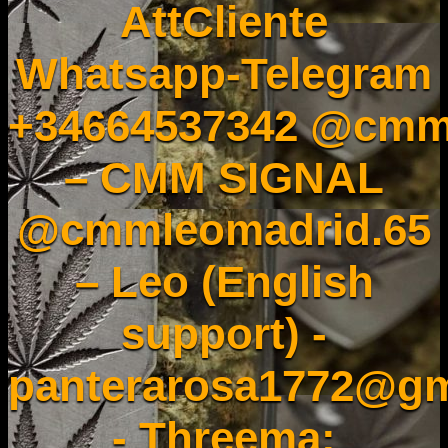
AttCliente
Whatsapp-Telegram
+34664537342 @cmm
– CMM SIGNAL
@cmmleomadrid.65
– Leo (English
support) -
panterarosa1772@gm
- Threema: