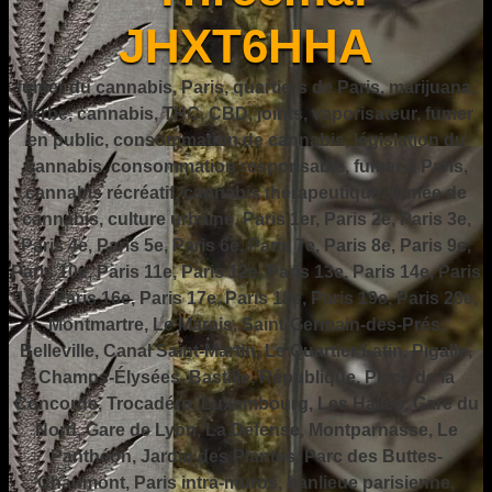
JHXT6HHA
fumer du cannabis, Paris, quartiers de Paris, marijuana,
herbe, cannabis, THC, CBD, joints, vaporisateur, fumer
en public, consommation de cannabis, législation du
cannabis, consommation responsable, fumer à Paris,
cannabis récréatif, cannabis thérapeutique, fumée de
cannabis, culture urbaine, Paris 1er, Paris 2e, Paris 3e,
Paris 4e, Paris 5e, Paris 6e, Paris 7e, Paris 8e, Paris 9e,
Paris 10e, Paris 11e, Paris 12e, Paris 13e, Paris 14e, Paris
15e, Paris 16e, Paris 17e, Paris 18e, Paris 19e, Paris 20e,
Montmartre, Le Marais, Saint-Germain-des-Prés,
Belleville, Canal Saint-Martin, Le Quartier Latin, Pigalle,
Champs-Élysées, Bastille, République, Place de la
Concorde, Trocadéro, Luxembourg, Les Halles, Gare du
Nord, Gare de Lyon, La Défense, Montparnasse, Le
Panthéon, Jardin des Plantes, Parc des Buttes-
Chaumont, Paris intra-muros, banlieue parisienne,