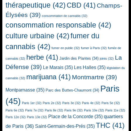
thérapeutique
(42)
CBD
(41)
Champs-
Élysées
(39)
consommation de cannabis
(32)
consommation responsable
(42)
culture urbaine
(42)
fumer du
cannabis
(42)
fumer en public
(32)
fumer à Paris
(32)
fumée de
herbe
(41)
La
Jardin des Plantes
(34)
cannabis
(32)
joints
(32)
Défense
(39)
Le Marais
(35)
Les Halles
(35)
législation du
marijuana
(41)
Montmartre
(39)
cannabis
(32)
Paris
Montparnasse
(35)
Parc des Buttes-Chaumont
(34)
(45)
Paris 1er
(32)
Paris 2e
(32)
Paris 3e
(32)
Paris 4e
(32)
Paris 5e
(32)
Paris 6e
(32)
Paris 7e
(32)
Paris 8e
(32)
Paris 9e
(32)
Paris 10e
(32)
Paris 11e
(32)
quartiers
Place de la Concorde
(35)
Paris 12e
(32)
Paris 13e
(32)
THC
(41)
de Paris
(36)
Saint-Germain-des-Prés
(35)