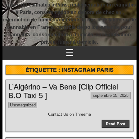
culture du cannabis à Paris, réglementation du cannabis
à Paris, consommation en dehors de chez soi,
interdiction de fumer, fumer dans la rue, législation sur le
cannabis en France, contrôle de police, amende pour
cannabis, consommation à domicile, consommation
privée, fumer à domicile,
☰
ÉTIQUETTE :
INSTAGRAM PARIS
L’Algérino – Va Bene [Clip Officiel
B.O Taxi 5 ]
septembre 15, 2025
Uncategorized
Contact Us on Threema
Read Post