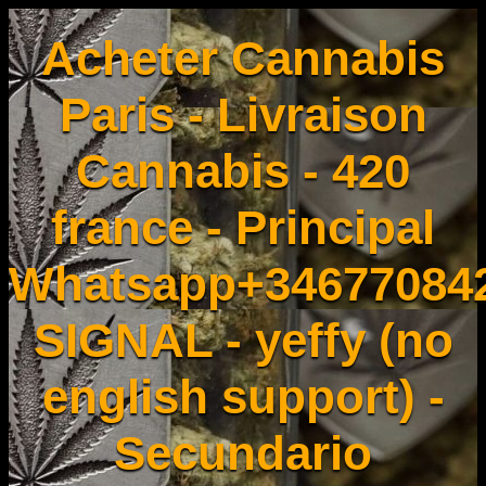
Acheter Cannabis
Paris - Livraison
Cannabis - 420
france - Principal
Whatsapp+34677084
SIGNAL - yeffy (no
english support) -
Secundario