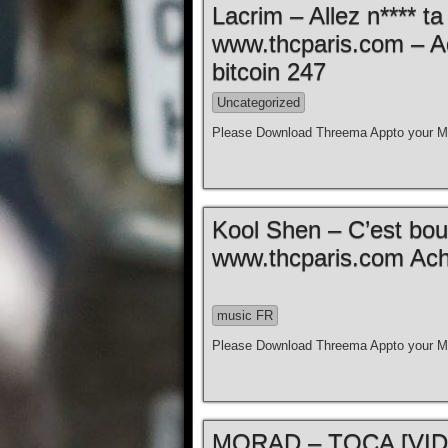
Lacrim – Allez n**** t
www.thcparis.com – A
bitcoin 247
Uncategorized
Please Download Threema Appto your Mo
Kool Shen – C’est bouill
www.thcparis.com Ache
music FR
Please Download Threema Appto your Mo
MORAD – TOCA [VIDE