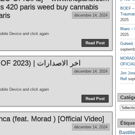
is 420 paris weed buy cannabis
BOEF – 
aris
Traumati
décembre 14, 2024
2025
Maes – 
bile Device and click again
2025
Read Post
Guleed, 
septemb
MORAD 
MORAD – Mix (BEST OF 2023) | اخر الاصدارات
OFICIAL
décembre 14, 2024
Jim Jone
Rell
sep
bile Device and click again
Catég
Read Post
Catégori
a (feat. Morad ) [Official Video]
Étique
décembre 14, 2024
Bastille