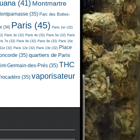
juana
(41)
Montmartre
ontparnasse
(35)
Parc des Buttes-
Paris
(45)
t
(34)
Paris 1er
(32)
2)
Paris 3e
(32)
Paris 4e
(32)
Paris 5e
(32)
Paris
ris 7e
(32)
Paris 8e
(32)
Paris 9e
(32)
Paris 10e
Place
 11e
(32)
Paris 12e
(32)
Paris 13e
(32)
quartiers de Paris
Concorde
(35)
THC
int-Germain-des-Prés
(35)
vaporisateur
Trocadéro
(35)