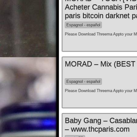
Acheter Cannabis Par
paris bitcoin darknet p
Espagnol - español
Please Download Threema Appto your Mo
Espagnol - español
Please Download Threema Appto your Mo
Baby Gang – Casablanc
– www.thcparis.com