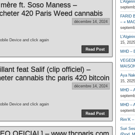
L’Algéri
a mère ft. Soso Maness –
septemb
cheter 420 Paris Weed cannabis
FARID 
décembre 14, 2024
– « MAG
septemb
L’Algéri
bile Device and click again
15, 202
Read Post
MHD – 
VEGEDR
MAISO
ant feat Salif (clip officiel) –
Aya Naka
ter cannabis thc paris 420 bitcoin
15, 202
décembre 14, 2024
MHD – A
septemb
bile Device and click again
MHD – A
septemb
Read Post
Rim’K – 
Suri Se
O OFICIAL] – www.thcparis.com
(Prod. M