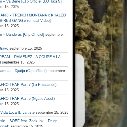
no – Va Bene [Clip Officiel B.O Taxi 5 ]
re 15, 2025
BANG x FRENCH MONTANA x KHALED
HREB GANG » (official Video]
re 15, 2025
no – Banderas [Clip Officiel]
septembre
5
Bravo
septembre 15, 2025
EAM – RAMENEZ LA COUPE A LA
N
septembre 15, 2025
mura – Djadja (Clip officiel)
septembre
5
FRO TRAP Part.7 (La Puissance)
re 15, 2025
FRO TRAP Part.5 (Ngatie Abedi)
re 15, 2025
Vida Loca ft. Lartiste
septembre 15, 2025
ssie – BOEF feat. Zack Ink – Drugs
onsif)
septembre 15, 2025