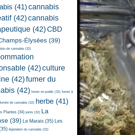
cannabis
abis
(41)
atif
(42)
cannabis
apeutique
(42)
CBD
Champs-Élysées
(39)
ion de cannabis
(32)
sommation
onsable
(42)
culture
ine
(42)
fumer du
abis
(42)
fumer en public
(32)
fumer à
herbe
(41)
fumée de cannabis
(32)
La
es Plantes
(34)
joints
(32)
nse
(39)
Le Marais
(35)
Les
(35)
législation du cannabis
(32)