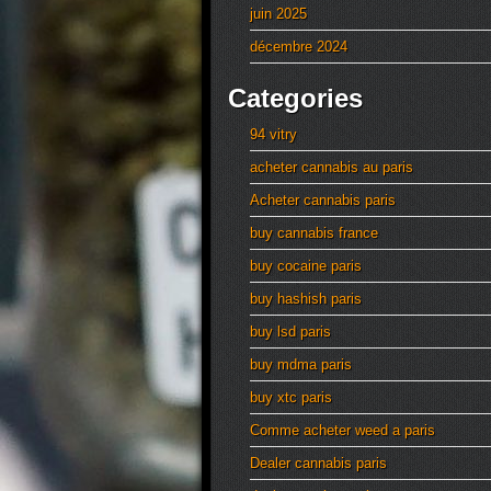
juin 2025
décembre 2024
Categories
94 vitry
acheter cannabis au paris
Acheter cannabis paris
buy cannabis france
buy cocaine paris
buy hashish paris
buy lsd paris
buy mdma paris
buy xtc paris
Comme acheter weed a paris
Dealer cannabis paris