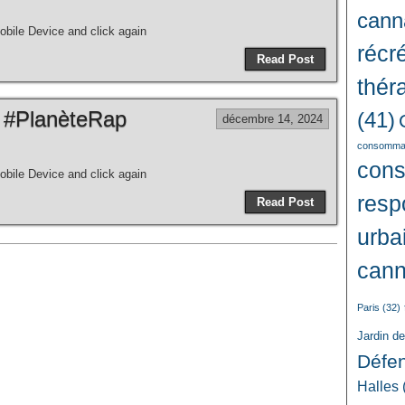
cann
bile Device and click again
récré
Read Post
thér
 #PlanèteRap
(41)
décembre 14, 2024
consommat
con
bile Device and click again
resp
Read Post
urba
cann
Paris
(32)
Jardin d
Défe
Halles