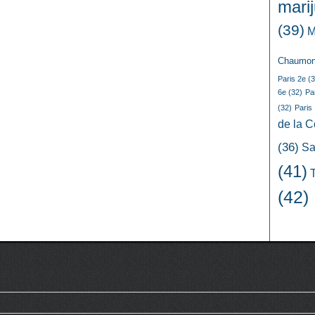
mari
(39)
M
Chaumon
Paris 2e
(3
6e
(32)
Pa
(32)
Paris
de la 
(36)
Sa
(41)
(42)