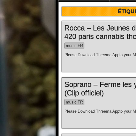
ÉTIQU
Rocca – Les Jeunes d
420 paris cannabis thc
music FR
Please Download Threema Appto your Mo
Soprano – Ferme les y
(Clip officiel)
music FR
Please Download Threema Appto your Mo