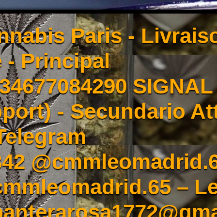
nnabis Paris - Livrai
 - Principal
4677084290 SIGNAL -
port) - Secundario At
Telegram
342 @cmmleomadrid.
mleomadrid.65 – Le
 panterarosa1772@gma