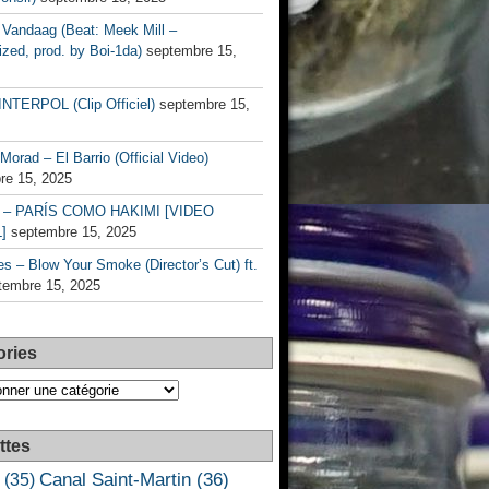
Vandaag (Beat: Meek Mill –
zed, prod. by Boi-1da)
septembre 15,
INTERPOL (Clip Officiel)
septembre 15,
Morad – El Barrio (Official Video)
re 15, 2025
– PARÍS COMO HAKIMI [VIDEO
]
septembre 15, 2025
s – Blow Your Smoke (Director’s Cut) ft.
tembre 15, 2025
ories
es
ttes
Canal Saint-Martin
(36)
(35)