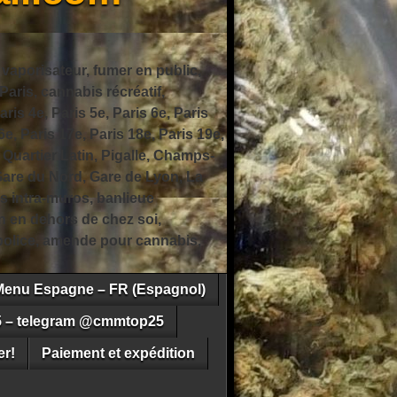
 vaporisateur, fumer en public,
ris, cannabis récréatif,
ris 4e, Paris 5e, Paris 6e, Paris
6e, Paris 17e, Paris 18e, Paris 19e,
 Quartier Latin, Pigalle, Champs-
Gare du Nord, Gare de Lyon, La
s intra-muros, banlieue
n en dehors de chez soi,
e police, amende pour cannabis,
Menu Espagne – FR (Espagnol)
5 – telegram @cmmtop25
r!
Paiement et expédition