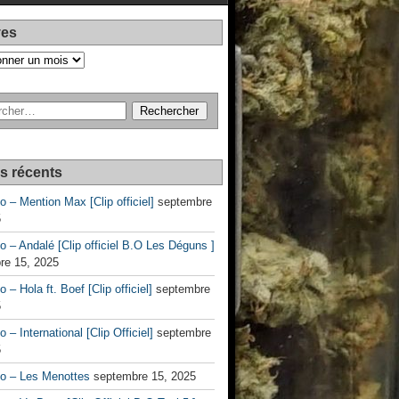
ves
es récents
no – Mention Max [Clip officiel]
septembre
5
no – Andalé [Clip officiel B.O Les Déguns ]
re 15, 2025
o – Hola ft. Boef [Clip officiel]
septembre
5
o – International [Clip Officiel]
septembre
5
no – Les Menottes
septembre 15, 2025