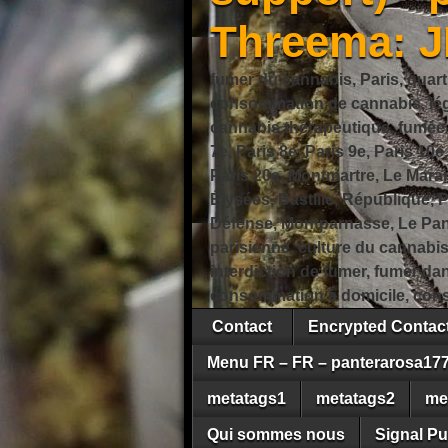
Threema: 
fumer du cannabis, Paris, quart
consommation de cannabis, légi
cannabis thérapeutique, fumée de
7e, Paris 8e, Paris 9e, Paris 10e
Paris 20e, Montmartre, Le Marais
Élysées, Bastille, République,
Défense, Montparnasse, Le Pant
parisienne, culture du cannabi
interdiction de fumer, fumer da
consommation à domicile, cons
Contact
Encrypted Conta
Menu FR – FR – panterarosa17
metatags1
metatags2
me
Qui sommes nous
Signal Pu