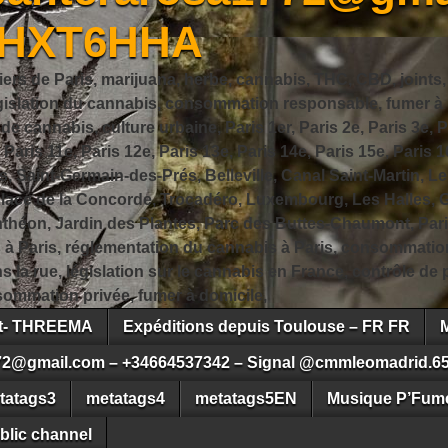
JHXT6HHA
iers de Paris, marijuana, herbe, cannabis, THC, CBD, joints,
slation du cannabis, consommation responsable, fumer à Pa
 cannabis, culture urbaine, Paris 1er, Paris 2e, Paris 3e, Pa
, Paris 11e, Paris 12e, Paris 13e, Paris 14e, Paris 15e, Paris 1
, Saint-Germain-des-Prés, Belleville, Canal Saint-Martin, Le
 Place de la Concorde, Trocadéro, Luxembourg, Les Halles, 
héon, Jardin des Plantes, Parc des Buttes-Chaumont, Pari
s à Paris, réglementation du cannabis à Paris, consommatio
ns la rue, législation sur le cannabis en France, contrôle d
ommation privée, fumer à domicile,
ct- THREEMA
Expéditions depuis Toulouse – FR FR
72@gmail.com – +34664537342 – Signal @cmmleomadrid.6
tatags3
metatags4
metatags5EN
Musique P’Fume
blic channel