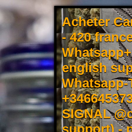
Acheter Ca
- 420 france
Whatsapp+3
english sup
Whatsapp-
+34664537
SIGNAL @cm
support) -