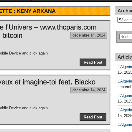
ETTE :
KENY ARKANA
Archi
Archives
e l’Univers – www.thcparis.com
 bitcoin
décembre 14, 2024
bile Device and click again
Articl
Read Post
L’Algéri
15, 202
eux et imagine-toi feat. Blacko
L’Algéri
septemb
décembre 14, 2024
L’Algérin
15, 202
bile Device and click again
L’Algérin
15, 202
Read Post
L’Algéri