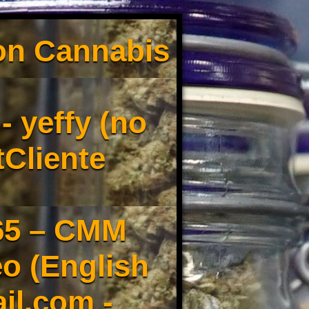
son Cannabis
 yeffy (no
tCliente
65 – CMM
o (English
il.com -