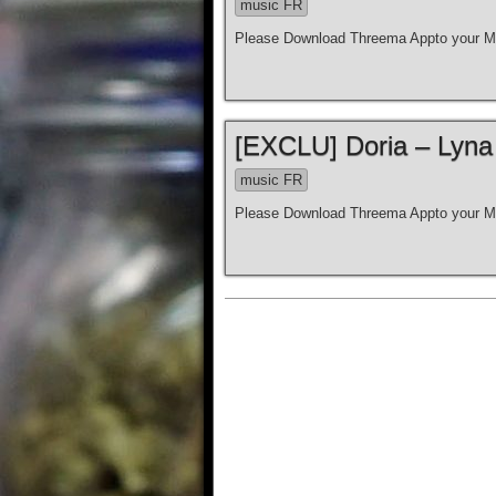
music FR
Please Download Threema Appto your Mo
[EXCLU] Doria – Lyna
music FR
Please Download Threema Appto your Mo