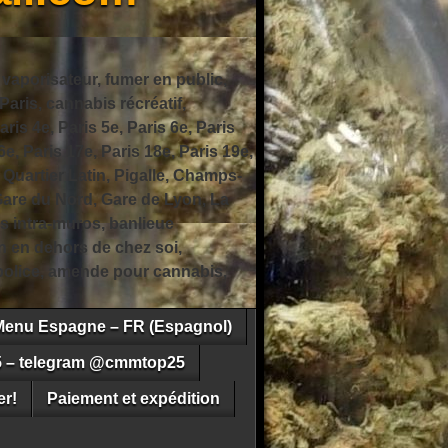
 vaporisateur, fumer en public,
ris, cannabis récréatif,
ris 4e, Paris 5e, Paris 6e, Paris
6e, Paris 17e, Paris 18e, Paris 19e,
 Quartier Latin, Pigalle, Champs-
Gare du Nord, Gare de Lyon, La
s intra-muros, banlieue
n en dehors de chez soi,
e police, amende pour cannabis,
Menu Espagne – FR (Espagnol)
5 – telegram @cmmtop25
r!
Paiement et expédition