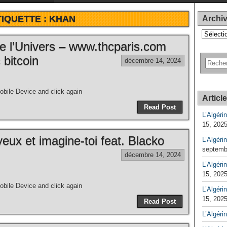
TIQUETTE :
KHAN
Archi
Archives
e l’Univers – www.thcparis.com
 bitcoin
décembre 14, 2024
bile Device and click again
Articl
Read Post
L’Algéri
15, 202
eux et imagine-toi feat. Blacko
L’Algéri
septemb
décembre 14, 2024
L’Algérin
15, 202
bile Device and click again
L’Algérin
15, 202
Read Post
L’Algéri