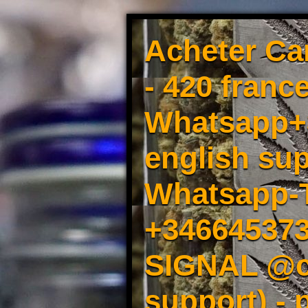
Acheter Ca
- 420 france
Whatsapp+3
english sup
Whatsapp-
+34664537
SIGNAL @cm
support) -