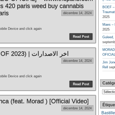
is 420 paris weed buy cannabis
BOEF – 
aris
Traumati
décembre 14, 2024
2025
Maes – 
bile Device and click again
2025
Read Post
Guleed, 
septemb
MORAD 
MORAD – Mix (BEST OF 2023) | اخر الاصدارات
OFICIAL
décembre 14, 2024
Jim Jone
Rell
sep
bile Device and click again
Catég
Read Post
Catégori
a (feat. Morad ) [Official Video]
Étique
décembre 14, 2024
Bastille