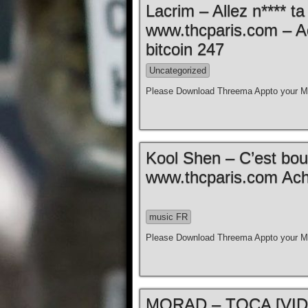
Lacrim – Allez n**** t
www.thcparis.com – A
bitcoin 247
Uncategorized
Please Download Threema Appto your Mo
Kool Shen – C’est bouill
www.thcparis.com Ache
music FR
Please Download Threema Appto your Mo
MORAD – TOCA [VIDE