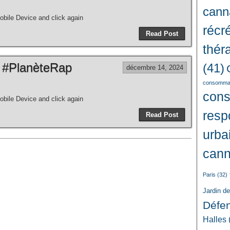
cann
bile Device and click again
récré
Read Post
thér
 #PlanèteRap
(41)
décembre 14, 2024
consommat
con
bile Device and click again
resp
Read Post
urba
cann
Paris
(32)
Jardin d
Défe
Halles