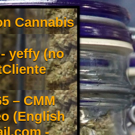
son Cannabis
 yeffy (no
tCliente
65 – CMM
o (English
il.com -