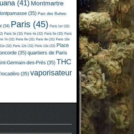
juana
(41)
Montmartre
ontparnasse
(35)
Parc des Buttes-
Paris
(45)
t
(34)
Paris 1er
(32)
2)
Paris 3e
(32)
Paris 4e
(32)
Paris 5e
(32)
Paris
ris 7e
(32)
Paris 8e
(32)
Paris 9e
(32)
Paris 10e
Place
 11e
(32)
Paris 12e
(32)
Paris 13e
(32)
quartiers de Paris
Concorde
(35)
THC
int-Germain-des-Prés
(35)
vaporisateur
Trocadéro
(35)