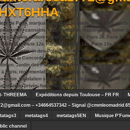
JHXT6HHA
iers de Paris, marijuana, herbe, cannabis, THC, CBD, joints,
slation du cannabis, consommation responsable, fumer à Pa
 cannabis, culture urbaine, Paris 1er, Paris 2e, Paris 3e, Pa
, Paris 11e, Paris 12e, Paris 13e, Paris 14e, Paris 15e, Paris 1
, Saint-Germain-des-Prés, Belleville, Canal Saint-Martin, Le
 Place de la Concorde, Trocadéro, Luxembourg, Les Halles, 
héon, Jardin des Plantes, Parc des Buttes-Chaumont, Pari
s à Paris, réglementation du cannabis à Paris, consommatio
ns la rue, législation sur le cannabis en France, contrôle d
ommation privée, fumer à domicile,
ct- THREEMA
Expéditions depuis Toulouse – FR FR
72@gmail.com – +34664537342 – Signal @cmmleomadrid.6
tatags3
metatags4
metatags5EN
Musique P’Fume
blic channel