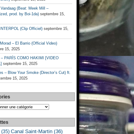
Vandaag (Beat: Meek Mill –
zed, prod. by Boi-1da)
septembre 15,
INTERPOL (Clip Officiel)
septembre 15,
Morad – El Barrio (Official Video)
re 15, 2025
– PARÍS COMO HAKIMI [VIDEO
]
septembre 15, 2025
s – Blow Your Smoke (Director’s Cut) ft.
tembre 15, 2025
ories
es
ttes
Canal Saint-Martin
(36)
(35)