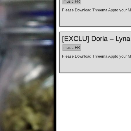
music FR
Please Download Threema Appto your Mo
[EXCLU] Doria – Lyna
music FR
Please Download Threema Appto your Mo