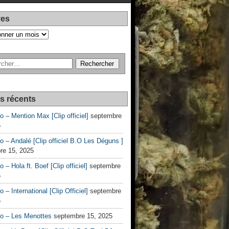
ves
es récents
no – Mention Max [Clip officiel]
septembre
5
no – Andalé [Clip officiel B.O Les Déguns ]
re 15, 2025
o – Hola ft. Boef [Clip officiel]
septembre
5
o – International [Clip Officiel]
septembre
5
no – Les Menottes
septembre 15, 2025