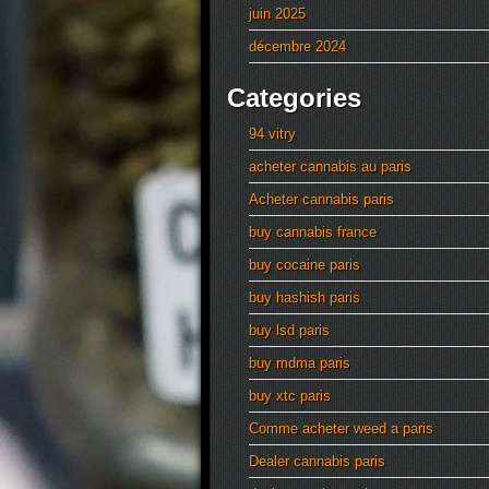
juin 2025
décembre 2024
Categories
94 vitry
acheter cannabis au paris
Acheter cannabis paris
buy cannabis france
buy cocaine paris
buy hashish paris
buy lsd paris
buy mdma paris
buy xtc paris
Comme acheter weed a paris
Dealer cannabis paris