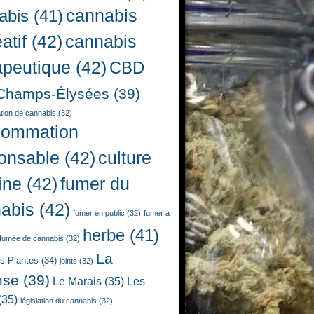
cannabis
abis
(41)
atif
(42)
cannabis
apeutique
(42)
CBD
Champs-Élysées
(39)
ion de cannabis
(32)
sommation
onsable
(42)
culture
ine
(42)
fumer du
abis
(42)
fumer en public
(32)
fumer à
herbe
(41)
fumée de cannabis
(32)
La
es Plantes
(34)
joints
(32)
nse
(39)
Le Marais
(35)
Les
(35)
législation du cannabis
(32)