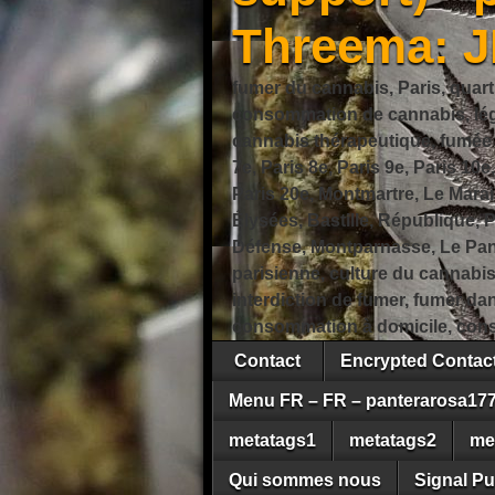
Threema: 
fumer du cannabis, Paris, quart
consommation de cannabis, légi
cannabis thérapeutique, fumée de
7e, Paris 8e, Paris 9e, Paris 10e
Paris 20e, Montmartre, Le Marais
Élysées, Bastille, République,
Défense, Montparnasse, Le Pant
parisienne, culture du cannabi
interdiction de fumer, fumer da
consommation à domicile, cons
Contact
Encrypted Conta
Menu FR – FR – panterarosa17
metatags1
metatags2
me
Qui sommes nous
Signal Pu