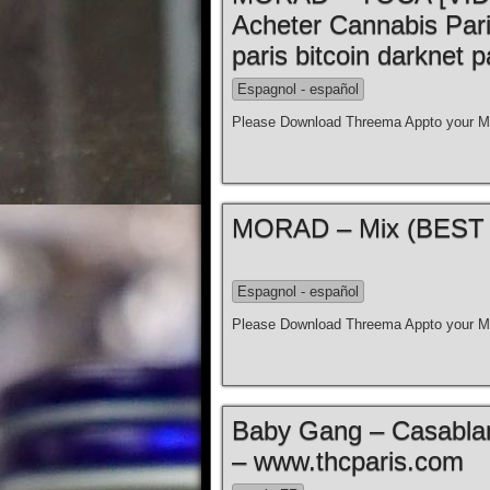
Acheter Cannabis Par
paris bitcoin darknet p
Espagnol - español
Please Download Threema Appto your Mo
Espagnol - español
Please Download Threema Appto your Mo
Baby Gang – Casablanc
– www.thcparis.com