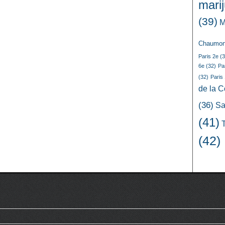
mari
(39)
M
Chaumon
Paris 2e
(3
6e
(32)
Pa
(32)
Paris
de la 
(36)
Sa
(41)
(42)