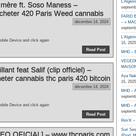
L’Algéri
a mère ft. Soso Maness –
septemb
cheter 420 Paris Weed cannabis
FARID 
décembre 14, 2024
– « MAG
septemb
L’Algéri
bile Device and click again
15, 202
Read Post
MHD – 
VEGEDR
MAISO
ant feat Salif (clip officiel) –
Aya Naka
ter cannabis thc paris 420 bitcoin
15, 202
décembre 14, 2024
MHD – A
septemb
bile Device and click again
MHD – A
septemb
Read Post
Rim’K – 
Suri Se
O OFICIAL] – www.thcparis.com
(Prod. M