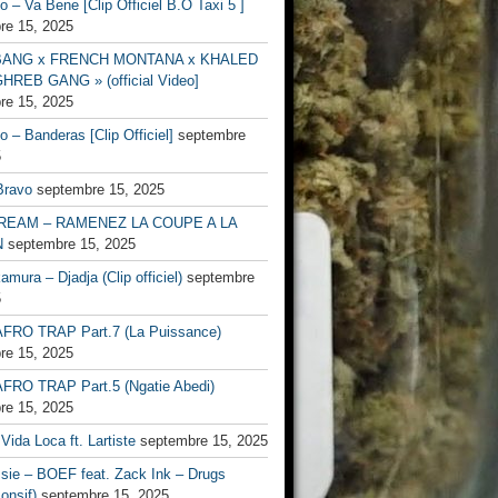
no – Va Bene [Clip Officiel B.O Taxi 5 ]
re 15, 2025
BANG x FRENCH MONTANA x KHALED
HREB GANG » (official Video]
re 15, 2025
no – Banderas [Clip Officiel]
septembre
5
Bravo
septembre 15, 2025
EAM – RAMENEZ LA COUPE A LA
N
septembre 15, 2025
mura – Djadja (Clip officiel)
septembre
5
FRO TRAP Part.7 (La Puissance)
re 15, 2025
FRO TRAP Part.5 (Ngatie Abedi)
re 15, 2025
Vida Loca ft. Lartiste
septembre 15, 2025
ssie – BOEF feat. Zack Ink – Drugs
onsif)
septembre 15, 2025