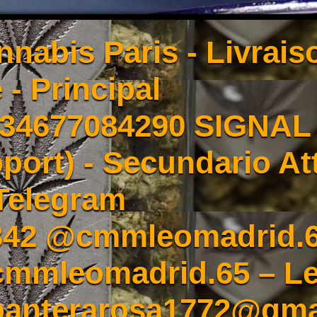
nnabis Paris - Livrai
 - Principal
4677084290 SIGNAL -
port) - Secundario At
Telegram
342 @cmmleomadrid.
mleomadrid.65 – Le
 panterarosa1772@gma