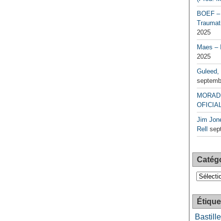
BOEF – 
Traumati
2025
Maes – 
2025
Guleed, 
septemb
MORAD 
OFICIAL
Jim Jone
Rell
sep
Catég
Catégori
Étique
Bastille