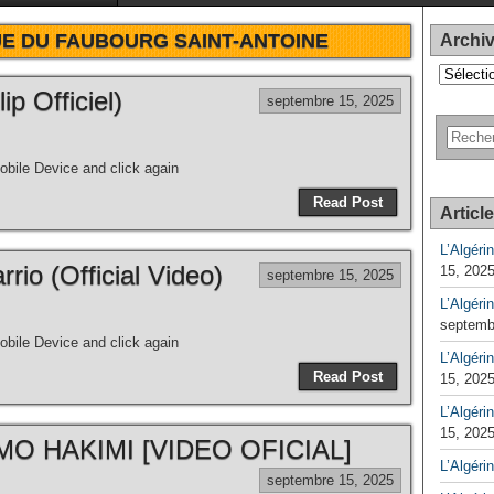
UE DU FAUBOURG SAINT-ANTOINE
Archi
Archives
 Officiel)
septembre 15, 2025
bile Device and click again
Read Post
Articl
L’Algéri
rio (Official Video)
15, 202
septembre 15, 2025
L’Algéri
septemb
bile Device and click again
L’Algérin
Read Post
15, 202
L’Algérin
15, 202
O HAKIMI [VIDEO OFICIAL]
L’Algéri
septembre 15, 2025