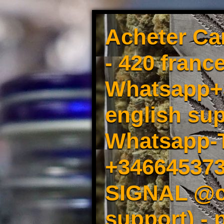
Acheter Ca
- 420 france
Whatsapp+3
english sup
Whatsapp-
+34664537
SIGNAL @cm
support) -