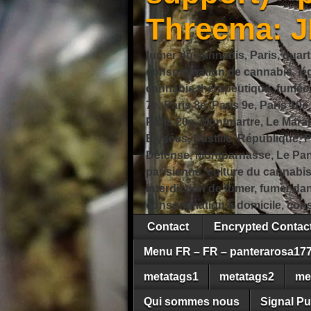
Threema: 
fumer du cannabis, Paris, quart
consommation de cannabis, légi
cannabis thérapeutique, fumée de
7e, Paris 8e, Paris 9e, Paris 10e
Paris 20e, Montmartre, Le Marais
Élysées, Bastille, République,
Défense, Montparnasse, Le Pant
parisienne, culture du cannabi
interdiction de fumer, fumer da
consommation à domicile, cons
Contact
Encrypted Conta
Menu FR – FR – panterarosa17
metatags1
metatags2
me
Qui sommes nous
Signal Pu