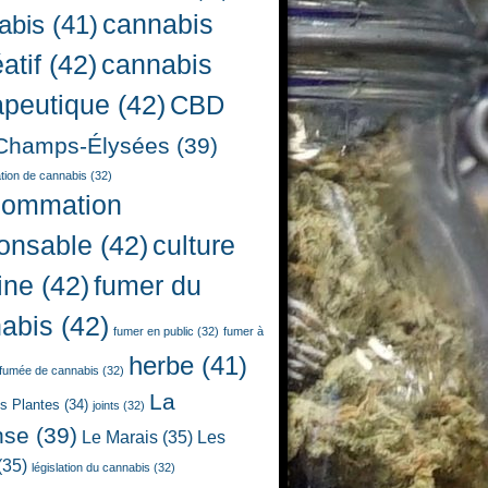
cannabis
abis
(41)
atif
(42)
cannabis
apeutique
(42)
CBD
Champs-Élysées
(39)
ion de cannabis
(32)
sommation
onsable
(42)
culture
ine
(42)
fumer du
abis
(42)
fumer en public
(32)
fumer à
herbe
(41)
fumée de cannabis
(32)
La
es Plantes
(34)
joints
(32)
nse
(39)
Le Marais
(35)
Les
(35)
législation du cannabis
(32)