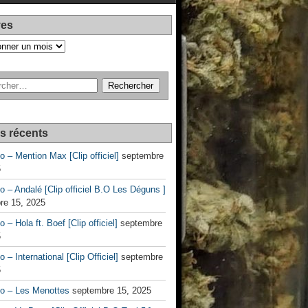
ves
es récents
no – Mention Max [Clip officiel]
septembre
5
no – Andalé [Clip officiel B.O Les Déguns ]
re 15, 2025
o – Hola ft. Boef [Clip officiel]
septembre
5
o – International [Clip Officiel]
septembre
5
no – Les Menottes
septembre 15, 2025