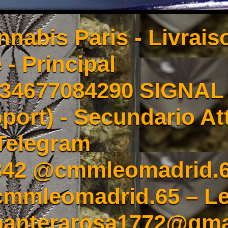
nnabis Paris - Livrai
 - Principal
4677084290 SIGNAL -
port) - Secundario At
Telegram
342 @cmmleomadrid.
mleomadrid.65 – Le
 panterarosa1772@gma