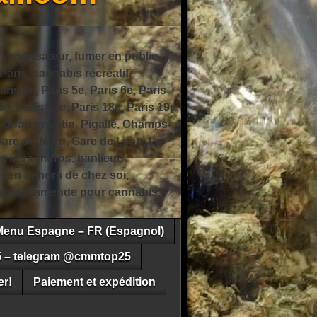
 vaporisateur, fumer en public,
ris, cannabis récréatif,
ris 4e, Paris 5e, Paris 6e, Paris
6e, Paris 17e, Paris 18e, Paris 19e,
 Quartier Latin, Pigalle, Champs-
Gare du Nord, Gare de Lyon, La
s intra-muros, banlieue
n en dehors de chez soi,
e police, amende pour cannabis,
Menu Espagne – FR (Espagnol)
5 – telegram @cmmtop25
r!
Paiement et expédition