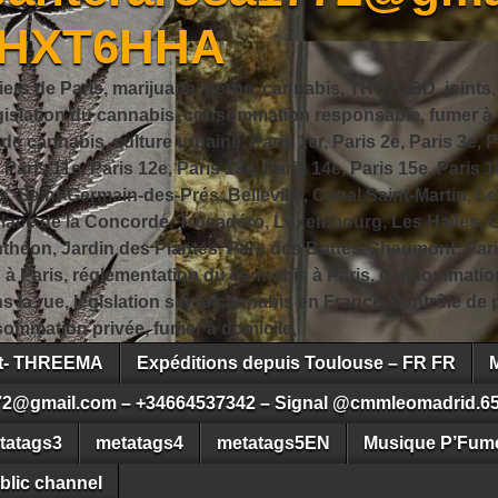
JHXT6HHA
iers de Paris, marijuana, herbe, cannabis, THC, CBD, joints,
slation du cannabis, consommation responsable, fumer à Pa
 cannabis, culture urbaine, Paris 1er, Paris 2e, Paris 3e, Pa
, Paris 11e, Paris 12e, Paris 13e, Paris 14e, Paris 15e, Paris 1
, Saint-Germain-des-Prés, Belleville, Canal Saint-Martin, Le
 Place de la Concorde, Trocadéro, Luxembourg, Les Halles, 
héon, Jardin des Plantes, Parc des Buttes-Chaumont, Pari
s à Paris, réglementation du cannabis à Paris, consommatio
ns la rue, législation sur le cannabis en France, contrôle d
ommation privée, fumer à domicile,
ct- THREEMA
Expéditions depuis Toulouse – FR FR
72@gmail.com – +34664537342 – Signal @cmmleomadrid.6
tatags3
metatags4
metatags5EN
Musique P’Fume
blic channel