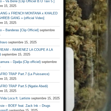
no – Va Bene [Clip Officiel B.O Taxi 5 ]
re 15, 2025
BANG x FRENCH MONTANA x KHALED
HREB GANG » (official Video]
re 15, 2025
no – Banderas [Clip Officiel]
septembre
5
Bravo
septembre 15, 2025
EAM – RAMENEZ LA COUPE A LA
N
septembre 15, 2025
mura – Djadja (Clip officiel)
septembre
5
FRO TRAP Part.7 (La Puissance)
re 15, 2025
FRO TRAP Part.5 (Ngatie Abedi)
re 15, 2025
Vida Loca ft. Lartiste
septembre 15, 2025
ssie – BOEF feat. Zack Ink – Drugs
onsif)
septembre 15, 2025