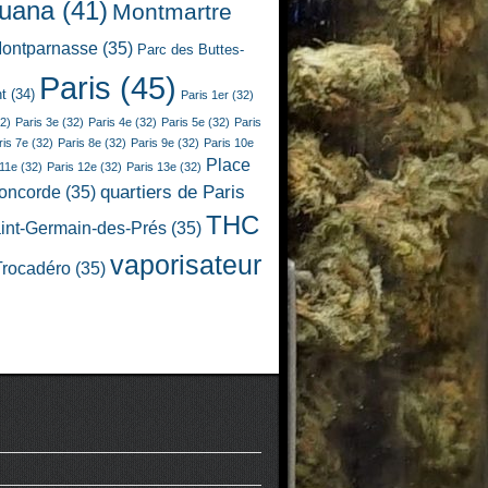
juana
(41)
Montmartre
ontparnasse
(35)
Parc des Buttes-
Paris
(45)
t
(34)
Paris 1er
(32)
2)
Paris 3e
(32)
Paris 4e
(32)
Paris 5e
(32)
Paris
ris 7e
(32)
Paris 8e
(32)
Paris 9e
(32)
Paris 10e
Place
 11e
(32)
Paris 12e
(32)
Paris 13e
(32)
quartiers de Paris
Concorde
(35)
THC
int-Germain-des-Prés
(35)
vaporisateur
Trocadéro
(35)