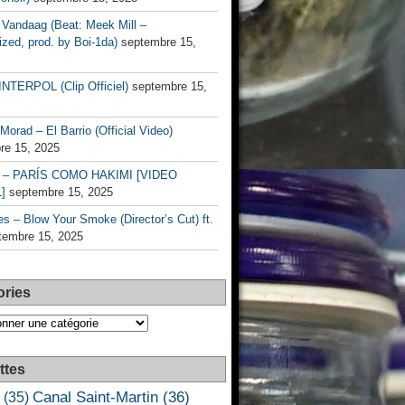
Vandaag (Beat: Meek Mill –
zed, prod. by Boi-1da)
septembre 15,
INTERPOL (Clip Officiel)
septembre 15,
Morad – El Barrio (Official Video)
re 15, 2025
– PARÍS COMO HAKIMI [VIDEO
]
septembre 15, 2025
s – Blow Your Smoke (Director’s Cut) ft.
tembre 15, 2025
ories
es
ttes
Canal Saint-Martin
(36)
(35)