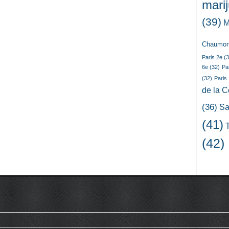
mari
(39)
M
Chaumon
Paris 2e
(3
6e
(32)
Pa
(32)
Paris
de la 
(36)
Sa
(41)
(42)