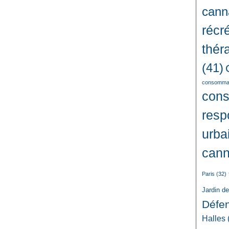
cann
récré
thér
(41)
consommat
con
resp
urba
cann
Paris
(32)
Jardin d
Défe
Halles