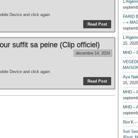
L’Algéri
septemb
bile Device and click again
FARID 
– « MAG
Read Post
septemb
L’Algéri
r suffit sa peine (Clip officiel)
15, 202
MHD – 
décembre 14, 2024
VEGEDR
MAISO
bile Device and click again
Aya Naka
Read Post
15, 202
MHD – A
septemb
MHD – A
septemb
Rim’K – 
Suri Se
(Prod. M