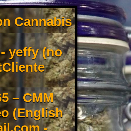
son Cannabis
 yeffy (no
tCliente
65 – CMM
o (English
il.com -