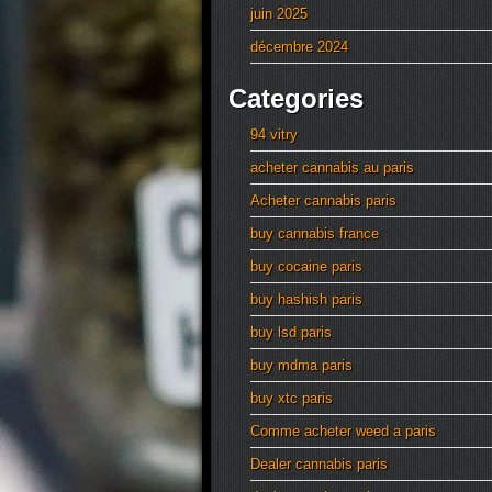
juin 2025
décembre 2024
Categories
94 vitry
acheter cannabis au paris
Acheter cannabis paris
buy cannabis france
buy cocaine paris
buy hashish paris
buy lsd paris
buy mdma paris
buy xtc paris
Comme acheter weed a paris
Dealer cannabis paris