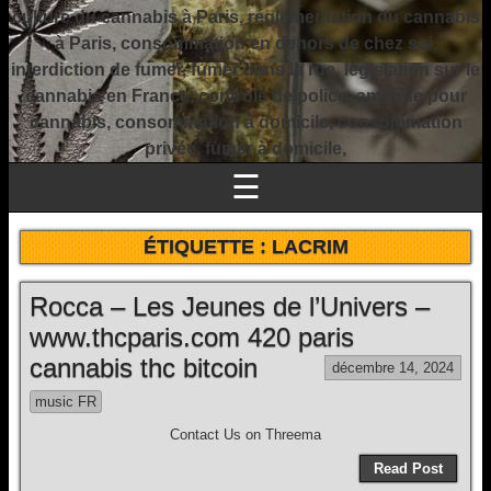
culture du cannabis à Paris, réglementation du cannabis
à Paris, consommation en dehors de chez soi,
interdiction de fumer, fumer dans la rue, législation sur le
cannabis en France, contrôle de police, amende pour
cannabis, consommation à domicile, consommation
privée, fumer à domicile,
☰
ÉTIQUETTE :
LACRIM
Rocca – Les Jeunes de l’Univers –
www.thcparis.com 420 paris
cannabis thc bitcoin
décembre 14, 2024
music FR
Contact Us on Threema
Read Post