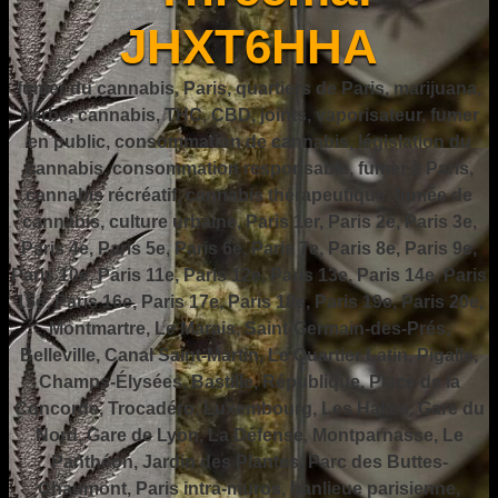
JHXT6HHA
fumer du cannabis, Paris, quartiers de Paris, marijuana,
herbe, cannabis, THC, CBD, joints, vaporisateur, fumer
en public, consommation de cannabis, législation du
cannabis, consommation responsable, fumer à Paris,
cannabis récréatif, cannabis thérapeutique, fumée de
cannabis, culture urbaine, Paris 1er, Paris 2e, Paris 3e,
Paris 4e, Paris 5e, Paris 6e, Paris 7e, Paris 8e, Paris 9e,
Paris 10e, Paris 11e, Paris 12e, Paris 13e, Paris 14e, Paris
15e, Paris 16e, Paris 17e, Paris 18e, Paris 19e, Paris 20e,
Montmartre, Le Marais, Saint-Germain-des-Prés,
Belleville, Canal Saint-Martin, Le Quartier Latin, Pigalle,
Champs-Élysées, Bastille, République, Place de la
Concorde, Trocadéro, Luxembourg, Les Halles, Gare du
Nord, Gare de Lyon, La Défense, Montparnasse, Le
Panthéon, Jardin des Plantes, Parc des Buttes-
Chaumont, Paris intra-muros, banlieue parisienne,