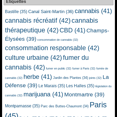
Étiquettes
cannabis
(41)
Canal Saint-Martin
(36)
Bastille
(35)
cannabis récréatif
(42)
cannabis
thérapeutique
(42)
CBD
(41)
Champs-
Élysées
(39)
consommation de cannabis
(32)
consommation responsable
(42)
culture urbaine
(42)
fumer du
cannabis
(42)
fumer en public
(32)
fumer à Paris
(32)
fumée de
herbe
(41)
La
Jardin des Plantes
(34)
cannabis
(32)
joints
(32)
Défense
(39)
Le Marais
(35)
Les Halles
(35)
législation du
marijuana
(41)
Montmartre
(39)
cannabis
(32)
Paris
Montparnasse
(35)
Parc des Buttes-Chaumont
(34)
(45)