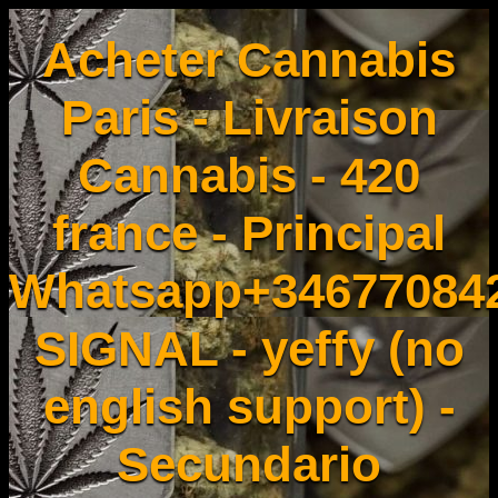
Acheter Cannabis
Paris - Livraison
Cannabis - 420
france - Principal
Whatsapp+34677084
SIGNAL - yeffy (no
english support) -
Secundario