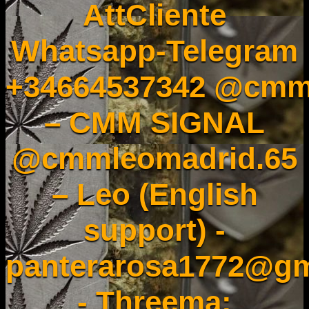
AttCliente
Whatsapp-Telegram
+34664537342 @cmm
– CMM SIGNAL
@cmmleomadrid.65
– Leo (English
support) -
panterarosa1772@gm
- Threema: