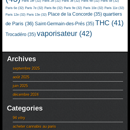
Paris 1er
(32)
Paris 2e
(32)
Paris 3e
(32)
Paris 4e
(32)
Paris 5e
(32)
Paris 6e
(32)
Paris 7e
(32)
Paris 8e
(32)
Paris 9e
(32)
Paris 10e
(32)
Paris 11e
(32)
quartiers
Place de la Concorde
(35)
Paris 12e
(32)
Paris 13e
(32)
THC
(41)
de Paris
(36)
Saint-Germain-des-Prés
(35)
vaporisateur
(42)
Trocadéro
(35)
Archives
septembre 2025
août 2025
juin 2025
décembre 2024
Categories
94 vitry
acheter cannabis au paris