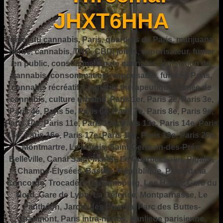
JHXT6HHA
fumer du cannabis, Paris, quartiers de Paris, marijuana,
herbe, cannabis, THC, CBD, joints, vaporisateur, fumer
en public, consommation de cannabis, législation du
cannabis, consommation responsable, fumer à Paris,
cannabis récréatif, cannabis thérapeutique, fumée de
cannabis, culture urbaine, Paris 1er, Paris 2e, Paris 3e,
Paris 4e, Paris 5e, Paris 6e, Paris 7e, Paris 8e, Paris 9e,
Paris 10e, Paris 11e, Paris 12e, Paris 13e, Paris 14e, Paris
15e, Paris 16e, Paris 17e, Paris 18e, Paris 19e, Paris 20e,
Montmartre, Le Marais, Saint-Germain-des-Prés,
Belleville, Canal Saint-Martin, Le Quartier Latin, Pigalle,
Champs-Élysées, Bastille, République, Place de la
Concorde, Trocadéro, Luxembourg, Les Halles, Gare du
Nord, Gare de Lyon, La Défense, Montparnasse, Le
Panthéon, Jardin des Plantes, Parc des Buttes-
Chaumont, Paris intra-muros, banlieue parisienne,