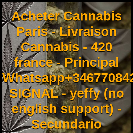
Acheter Cannabis
Paris - Livraison
Cannabis - 420
france - Principal
Whatsapp+34677084
SIGNAL - yeffy (no
english support) -
Secundario