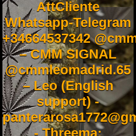
AttCliente
Whatsapp-Telegram
+34664537342 @cmm
– CMM SIGNAL
@cmmleomadrid.65
– Leo (English
support) -
panterarosa1772@gm
- Threema: