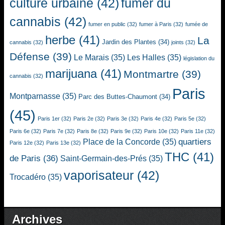
culture urbaine
(42)
fumer du
cannabis
(42)
fumer en public
(32)
fumer à Paris
(32)
fumée de
herbe
(41)
La
Jardin des Plantes
(34)
cannabis
(32)
joints
(32)
Défense
(39)
Le Marais
(35)
Les Halles
(35)
législation du
marijuana
(41)
Montmartre
(39)
cannabis
(32)
Paris
Montparnasse
(35)
Parc des Buttes-Chaumont
(34)
(45)
Paris 1er
(32)
Paris 2e
(32)
Paris 3e
(32)
Paris 4e
(32)
Paris 5e
(32)
Paris 6e
(32)
Paris 7e
(32)
Paris 8e
(32)
Paris 9e
(32)
Paris 10e
(32)
Paris 11e
(32)
quartiers
Place de la Concorde
(35)
Paris 12e
(32)
Paris 13e
(32)
THC
(41)
de Paris
(36)
Saint-Germain-des-Prés
(35)
vaporisateur
(42)
Trocadéro
(35)
Archives