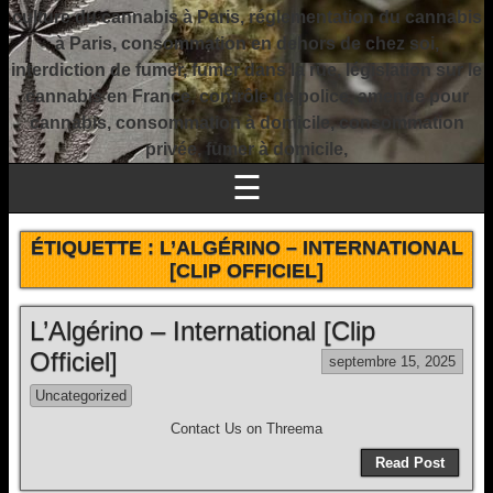
culture du cannabis à Paris, réglementation du cannabis
à Paris, consommation en dehors de chez soi,
interdiction de fumer, fumer dans la rue, législation sur le
cannabis en France, contrôle de police, amende pour
cannabis, consommation à domicile, consommation
privée, fumer à domicile,
☰
ÉTIQUETTE :
L’ALGÉRINO – INTERNATIONAL
[CLIP OFFICIEL]
L’Algérino – International [Clip
Officiel]
septembre 15, 2025
Uncategorized
Contact Us on Threema
Read Post