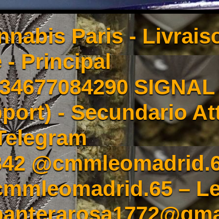
nnabis Paris - Livrai
 - Principal
4677084290 SIGNAL -
port) - Secundario At
Telegram
342 @cmmleomadrid.
mleomadrid.65 – Le
 panterarosa1772@gma