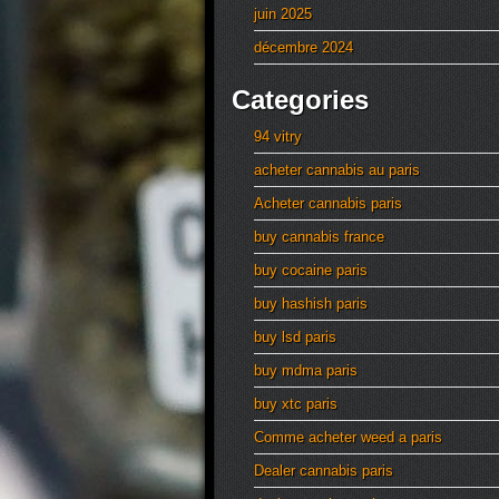
juin 2025
décembre 2024
Categories
94 vitry
acheter cannabis au paris
Acheter cannabis paris
buy cannabis france
buy cocaine paris
buy hashish paris
buy lsd paris
buy mdma paris
buy xtc paris
Comme acheter weed a paris
Dealer cannabis paris