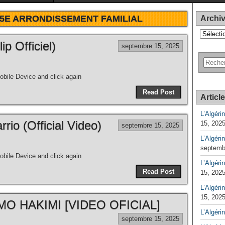
15E ARRONDISSEMENT FAMILIAL
Archi
Archives
 Officiel)
septembre 15, 2025
bile Device and click again
Read Post
Articl
L’Algéri
rio (Official Video)
15, 202
septembre 15, 2025
L’Algéri
septemb
bile Device and click again
L’Algérin
Read Post
15, 202
L’Algérin
15, 202
O HAKIMI [VIDEO OFICIAL]
L’Algéri
septembre 15, 2025