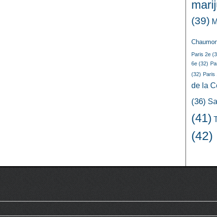
mari
(39)
M
Chaumon
Paris 2e
(3
6e
(32)
Pa
(32)
Paris
de la 
(36)
Sa
(41)
(42)