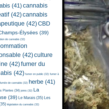
cannabis
abis
(41)
atif
(42)
cannabis
apeutique
(42)
CBD
Champs-Élysées
(39)
ion de cannabis
(32)
sommation
onsable
(42)
culture
ine
(42)
fumer du
abis
(42)
fumer en public
(32)
fumer à
herbe
(41)
fumée de cannabis
(32)
La
es Plantes
(34)
joints
(32)
nse
(39)
Le Marais
(35)
Les
(35)
législation du cannabis
(32)