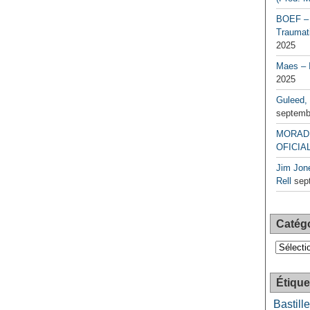
BOEF – 
Traumati
2025
Maes – 
2025
Guleed, 
septemb
MORAD 
OFICIAL
Jim Jone
Rell
sep
Catég
Catégori
Étique
Bastille