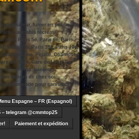
 vaporisateur, fumer en public,
ris, cannabis récréatif,
ris 4e, Paris 5e, Paris 6e, Paris
6e, Paris 17e, Paris 18e, Paris 19e,
 Quartier Latin, Pigalle, Champs-
Gare du Nord, Gare de Lyon, La
s intra-muros, banlieue
n en dehors de chez soi,
e police, amende pour cannabis,
Menu Espagne – FR (Espagnol)
5 – telegram @cmmtop25
r!
Paiement et expédition