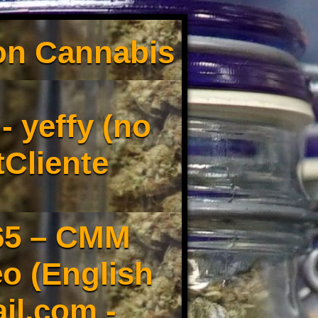
son Cannabis
 yeffy (no
tCliente
65 – CMM
o (English
il.com -