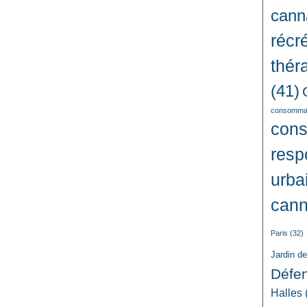
cann
récré
thér
(41)
consommat
con
resp
urba
cann
Paris
(32)
Jardin d
Défe
Halles