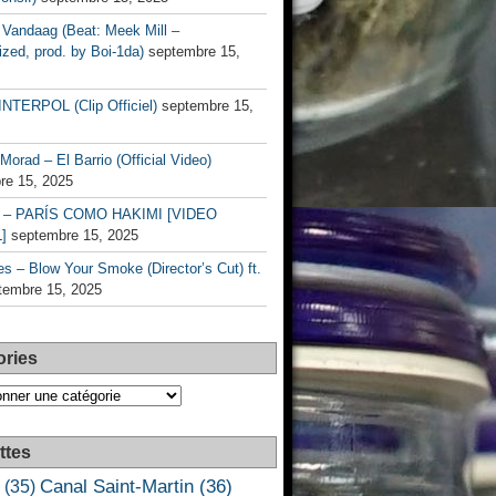
Vandaag (Beat: Meek Mill –
zed, prod. by Boi-1da)
septembre 15,
INTERPOL (Clip Officiel)
septembre 15,
Morad – El Barrio (Official Video)
re 15, 2025
– PARÍS COMO HAKIMI [VIDEO
]
septembre 15, 2025
s – Blow Your Smoke (Director’s Cut) ft.
tembre 15, 2025
ories
es
ttes
Canal Saint-Martin
(36)
(35)