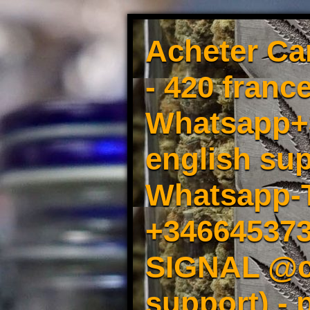
Acheter Ca
- 420 france
Whatsapp+3
english sup
Whatsapp-
+34664537
SIGNAL @cm
support) -