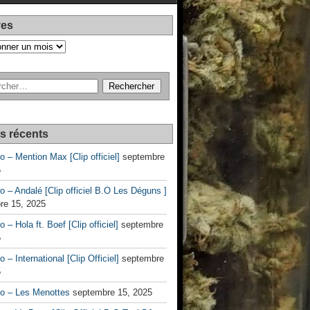
ves
es récents
no – Mention Max [Clip officiel]
septembre
5
no – Andalé [Clip officiel B.O Les Déguns ]
re 15, 2025
o – Hola ft. Boef [Clip officiel]
septembre
5
o – International [Clip Officiel]
septembre
5
no – Les Menottes
septembre 15, 2025