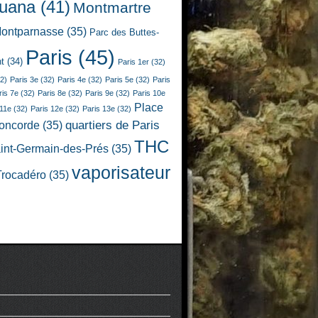
juana
(41)
Montmartre
ontparnasse
(35)
Parc des Buttes-
Paris
(45)
t
(34)
Paris 1er
(32)
2)
Paris 3e
(32)
Paris 4e
(32)
Paris 5e
(32)
Paris
ris 7e
(32)
Paris 8e
(32)
Paris 9e
(32)
Paris 10e
Place
 11e
(32)
Paris 12e
(32)
Paris 13e
(32)
quartiers de Paris
Concorde
(35)
THC
int-Germain-des-Prés
(35)
vaporisateur
Trocadéro
(35)