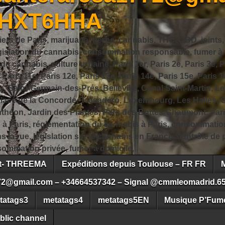
JHXT6HHA
iers de Paris, marijuana, herbe, cannabis, THC, CBD, joints,
slation du cannabis, consommation responsable, fumer à Pa
 cannabis, culture urbaine, Paris 1er, Paris 2e, Paris 3e, Pa
, Paris 11e, Paris 12e, Paris 13e, Paris 14e, Paris 15e, Paris 1
, Saint-Germain-des-Prés, Belleville, Canal Saint-Martin, Le
 Place de la Concorde, Trocadéro, Luxembourg, Les Halles, 
héon, Jardin des Plantes, Parc des Buttes-Chaumont, Pari
s à Paris, réglementation du cannabis à Paris, consommatio
ns la rue, législation sur le cannabis en France, contrôle d
ommation privée, fumer à domicile,
ct- THREEMA
Expéditions depuis Toulouse – FR FR
72@gmail.com – +34664537342 – Signal @cmmleomadrid.6
tatags3
metatags4
metatags5EN
Musique P’Fume
blic channel