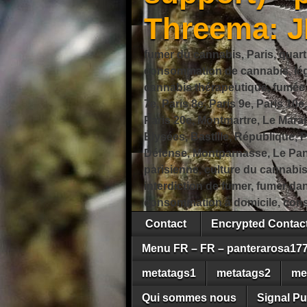
Threema: 
fumer du cannabis, Paris, quart
consommation de cannabis, légi
cannabis thérapeutique, fumée de
7e, Paris 8e, Paris 9e, Paris 10e
Paris 20e, Montmartre, Le Marais
Élysées, Bastille, République,
Défense, Montparnasse, Le Pant
parisienne, culture du cannabi
interdiction de fumer, fumer da
consommation à domicile, cons
Contact
Encrypted Conta
Menu FR – FR – panterarosa17
metatags1
metatags2
me
Qui sommes nous
Signal Pu