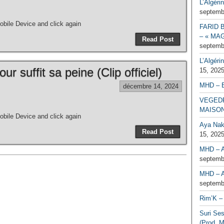
L’Algéri
septemb
bile Device and click again
FARID 
– « MAG
Read Post
septemb
L’Algéri
r suffit sa peine (Clip officiel)
15, 202
MHD – 
décembre 14, 2024
VEGEDR
MAISO
bile Device and click again
Aya Naka
Read Post
15, 202
MHD – A
septemb
MHD – A
septemb
Rim’K – 
Suri Se
(Prod. M