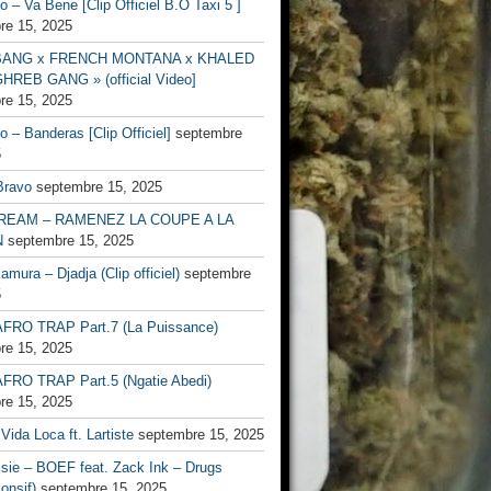
no – Va Bene [Clip Officiel B.O Taxi 5 ]
re 15, 2025
BANG x FRENCH MONTANA x KHALED
HREB GANG » (official Video]
re 15, 2025
no – Banderas [Clip Officiel]
septembre
5
Bravo
septembre 15, 2025
EAM – RAMENEZ LA COUPE A LA
N
septembre 15, 2025
mura – Djadja (Clip officiel)
septembre
5
FRO TRAP Part.7 (La Puissance)
re 15, 2025
FRO TRAP Part.5 (Ngatie Abedi)
re 15, 2025
Vida Loca ft. Lartiste
septembre 15, 2025
ssie – BOEF feat. Zack Ink – Drugs
onsif)
septembre 15, 2025