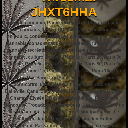
JHXT6HHA
fumer du cannabis, Paris, quartiers de Paris, marijuana,
herbe, cannabis, THC, CBD, joints, vaporisateur, fumer
en public, consommation de cannabis, législation du
cannabis, consommation responsable, fumer à Paris,
cannabis récréatif, cannabis thérapeutique, fumée de
cannabis, culture urbaine, Paris 1er, Paris 2e, Paris 3e,
Paris 4e, Paris 5e, Paris 6e, Paris 7e, Paris 8e, Paris 9e,
Paris 10e, Paris 11e, Paris 12e, Paris 13e, Paris 14e, Paris
15e, Paris 16e, Paris 17e, Paris 18e, Paris 19e, Paris 20e,
Montmartre, Le Marais, Saint-Germain-des-Prés,
Belleville, Canal Saint-Martin, Le Quartier Latin, Pigalle,
Champs-Élysées, Bastille, République, Place de la
Concorde, Trocadéro, Luxembourg, Les Halles, Gare du
Nord, Gare de Lyon, La Défense, Montparnasse, Le
Panthéon, Jardin des Plantes, Parc des Buttes-
Chaumont, Paris intra-muros, banlieue parisienne,