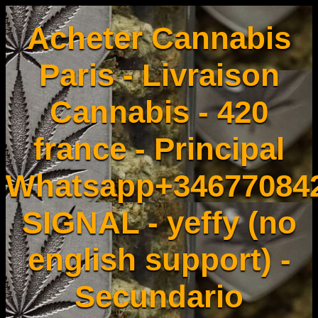
Acheter Cannabis
Paris - Livraison
Cannabis - 420
france - Principal
Whatsapp+34677084
SIGNAL - yeffy (no
english support) -
Secundario