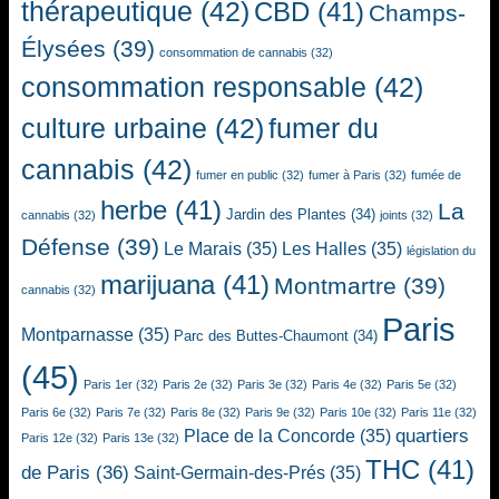
thérapeutique
(42)
CBD
(41)
Champs-
Élysées
(39)
consommation de cannabis
(32)
consommation responsable
(42)
culture urbaine
(42)
fumer du
cannabis
(42)
fumer en public
(32)
fumer à Paris
(32)
fumée de
herbe
(41)
La
Jardin des Plantes
(34)
cannabis
(32)
joints
(32)
Défense
(39)
Le Marais
(35)
Les Halles
(35)
législation du
marijuana
(41)
Montmartre
(39)
cannabis
(32)
Paris
Montparnasse
(35)
Parc des Buttes-Chaumont
(34)
(45)
Paris 1er
(32)
Paris 2e
(32)
Paris 3e
(32)
Paris 4e
(32)
Paris 5e
(32)
Paris 6e
(32)
Paris 7e
(32)
Paris 8e
(32)
Paris 9e
(32)
Paris 10e
(32)
Paris 11e
(32)
quartiers
Place de la Concorde
(35)
Paris 12e
(32)
Paris 13e
(32)
THC
(41)
de Paris
(36)
Saint-Germain-des-Prés
(35)