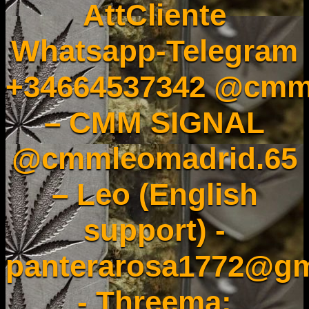
AttCliente
Whatsapp-Telegram
+34664537342 @cmm
– CMM SIGNAL
@cmmleomadrid.65
– Leo (English
support) -
panterarosa1772@gm
- Threema: