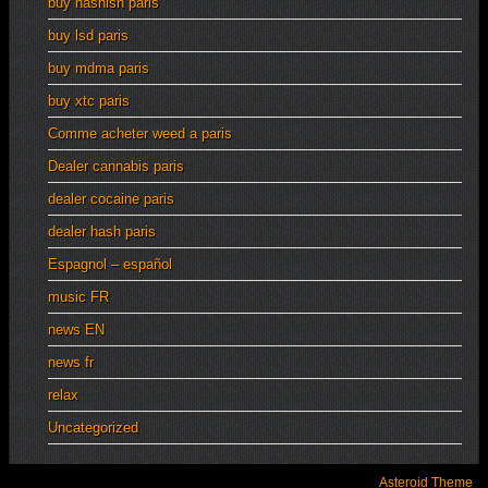
buy hashish paris
buy lsd paris
buy mdma paris
buy xtc paris
Comme acheter weed a paris
Dealer cannabis paris
dealer cocaine paris
dealer hash paris
Espagnol – español
music FR
news EN
news fr
relax
Uncategorized
Asteroid Theme