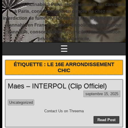
culture du cannabis à Paris, réglementation du cannabis
à Paris, consommation en dehors de chez soi,
interdiction de fumer, fumer dans la rue, législation sur le
cannabis en France, contrôle de police, amende pour
cannabis, consommation à domicile, consommation
privée, fumer à domicile,
☰
ÉTIQUETTE :
LE 16E ARRONDISSEMENT
CHIC
Maes – INTERPOL (Clip Officiel)
septembre 15, 2025
Uncategorized
Contact Us on Threema
Read Post