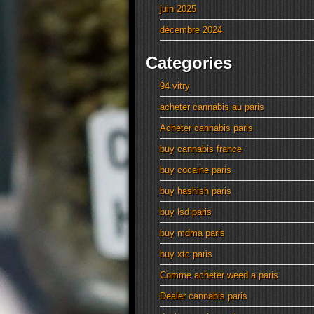
juin 2025
décembre 2024
Categories
94 vitry
acheter cannabis au paris
Acheter cannabis paris
buy cannabis france
buy cocaine paris
buy hashish paris
buy lsd paris
buy mdma paris
buy xtc paris
Comme acheter weed a paris
Dealer cannabis paris