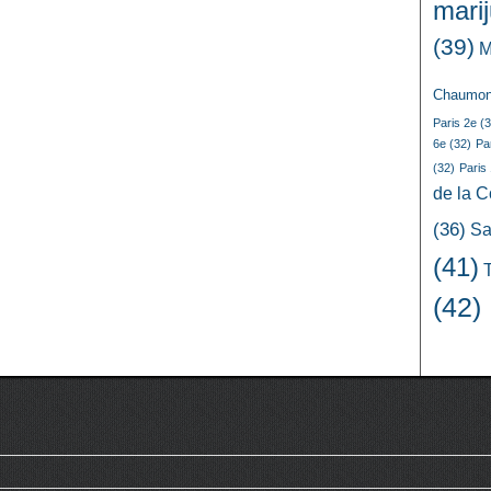
mari
(39)
M
Chaumon
Paris 2e
(3
6e
(32)
Pa
(32)
Paris
de la 
(36)
Sa
(41)
(42)