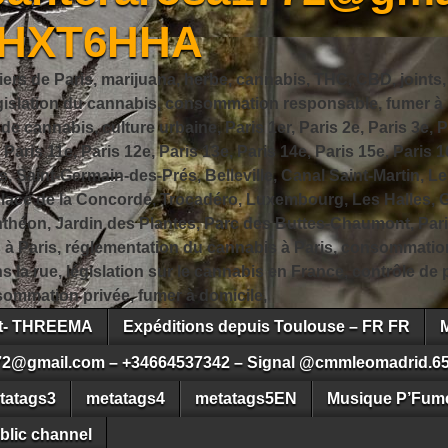
JHXT6HHA
iers de Paris, marijuana, herbe, cannabis, THC, CBD, joints,
slation du cannabis, consommation responsable, fumer à Pa
 cannabis, culture urbaine, Paris 1er, Paris 2e, Paris 3e, Pa
, Paris 11e, Paris 12e, Paris 13e, Paris 14e, Paris 15e, Paris 1
, Saint-Germain-des-Prés, Belleville, Canal Saint-Martin, Le
 Place de la Concorde, Trocadéro, Luxembourg, Les Halles, 
héon, Jardin des Plantes, Parc des Buttes-Chaumont, Pari
s à Paris, réglementation du cannabis à Paris, consommatio
ns la rue, législation sur le cannabis en France, contrôle d
ommation privée, fumer à domicile,
ct- THREEMA
Expéditions depuis Toulouse – FR FR
72@gmail.com – +34664537342 – Signal @cmmleomadrid.6
tatags3
metatags4
metatags5EN
Musique P’Fume
blic channel