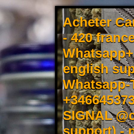
Acheter Ca
- 420 france
Whatsapp+3
english sup
Whatsapp-
+34664537
SIGNAL @cm
support) -