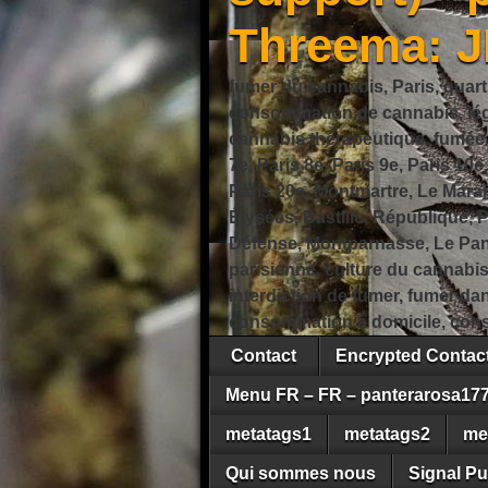
Threema: 
fumer du cannabis, Paris, quart
consommation de cannabis, légi
cannabis thérapeutique, fumée de
7e, Paris 8e, Paris 9e, Paris 10e
Paris 20e, Montmartre, Le Marais
Élysées, Bastille, République,
Défense, Montparnasse, Le Pant
parisienne, culture du cannabi
interdiction de fumer, fumer da
consommation à domicile, cons
Contact
Encrypted Conta
Menu FR – FR – panterarosa17
metatags1
metatags2
me
Qui sommes nous
Signal Pu