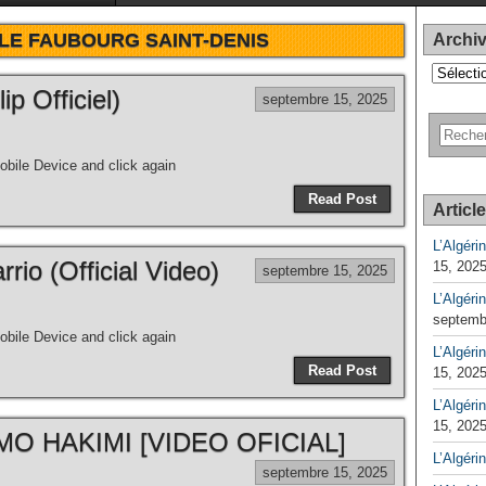
LE FAUBOURG SAINT-DENIS
Archi
Archives
 Officiel)
septembre 15, 2025
bile Device and click again
Read Post
Articl
L’Algéri
rio (Official Video)
15, 202
septembre 15, 2025
L’Algéri
septemb
bile Device and click again
L’Algérin
Read Post
15, 202
L’Algérin
15, 202
O HAKIMI [VIDEO OFICIAL]
L’Algéri
septembre 15, 2025