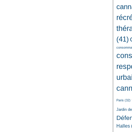
cann
récré
thér
(41)
consommat
con
resp
urba
cann
Paris
(32)
Jardin d
Défe
Halles