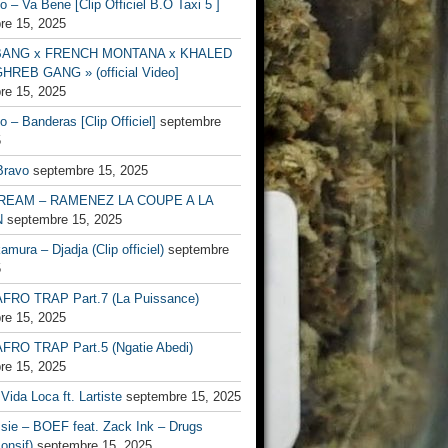
no – Va Bene [Clip Officiel B.O Taxi 5 ]
re 15, 2025
BANG x FRENCH MONTANA x KHALED
HREB GANG » (official Video]
re 15, 2025
no – Banderas [Clip Officiel]
septembre
5
Bravo
septembre 15, 2025
EAM – RAMENEZ LA COUPE A LA
N
septembre 15, 2025
mura – Djadja (Clip officiel)
septembre
5
FRO TRAP Part.7 (La Puissance)
re 15, 2025
FRO TRAP Part.5 (Ngatie Abedi)
re 15, 2025
Vida Loca ft. Lartiste
septembre 15, 2025
ssie – BOEF feat. Zack Ink – Drugs
onsif)
septembre 15, 2025