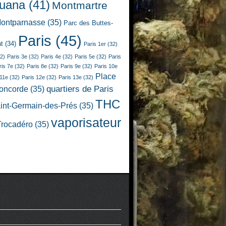
juana
(41)
Montmartre
ontparnasse
(35)
Parc des Buttes-
Paris
(45)
t
(34)
Paris 1er
(32)
2)
Paris 3e
(32)
Paris 4e
(32)
Paris 5e
(32)
Paris
ris 7e
(32)
Paris 8e
(32)
Paris 9e
(32)
Paris 10e
Place
 11e
(32)
Paris 12e
(32)
Paris 13e
(32)
quartiers de Paris
Concorde
(35)
THC
int-Germain-des-Prés
(35)
vaporisateur
Trocadéro
(35)