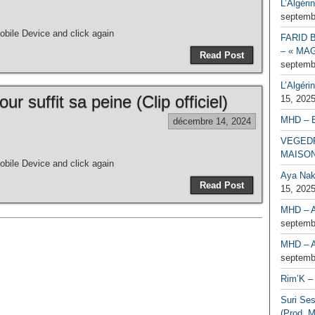
L’Algéri
septemb
bile Device and click again
FARID 
– « MAG
Read Post
septemb
L’Algéri
r suffit sa peine (Clip officiel)
15, 202
MHD – 
décembre 14, 2024
VEGEDR
MAISO
bile Device and click again
Aya Naka
Read Post
15, 202
MHD – A
septemb
MHD – A
septemb
Rim’K – 
Suri Se
(Prod. M