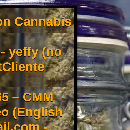
son Cannabis
 yeffy (no
tCliente
65 – CMM
o (English
il.com -