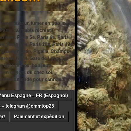
 vaporisateur, fumer en public,
ris, cannabis récréatif,
ris 4e, Paris 5e, Paris 6e, Paris
6e, Paris 17e, Paris 18e, Paris 19e,
 Quartier Latin, Pigalle, Champs-
Gare du Nord, Gare de Lyon, La
s intra-muros, banlieue
n en dehors de chez soi,
e police, amende pour cannabis,
Menu Espagne – FR (Espagnol)
5 – telegram @cmmtop25
r!
Paiement et expédition