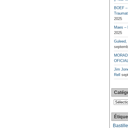
BOEF – 
Traumati
2025
Maes – 
2025
Guleed, 
septemb
MORAD 
OFICIAL
Jim Jone
Rell
sep
Catég
Catégori
Étique
Bastille