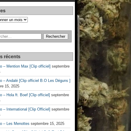
ves
es récents
no – Mention Max [Clip officiel]
septembre
5
no – Andalé [Clip officiel B.O Les Déguns ]
re 15, 2025
o – Hola ft. Boef [Clip officiel]
septembre
5
o – International [Clip Officiel]
septembre
5
no – Les Menottes
septembre 15, 2025