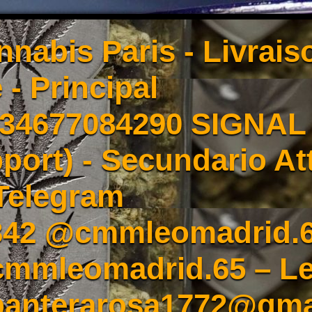
nnabis Paris - Livrai
 - Principal
4677084290 SIGNAL -
port) - Secundario At
Telegram
342 @cmmleomadrid.
mleomadrid.65 – Le
 panterarosa1772@gma