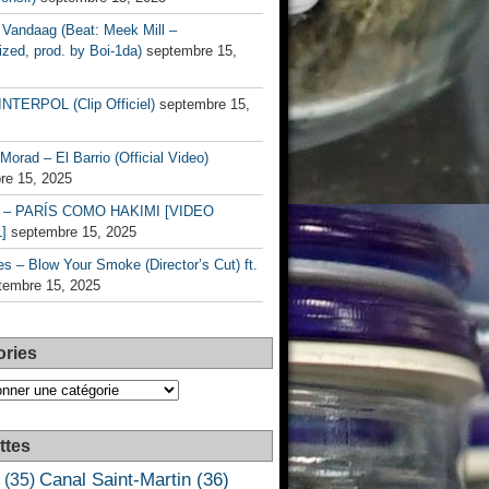
Vandaag (Beat: Meek Mill –
zed, prod. by Boi-1da)
septembre 15,
INTERPOL (Clip Officiel)
septembre 15,
Morad – El Barrio (Official Video)
re 15, 2025
– PARÍS COMO HAKIMI [VIDEO
]
septembre 15, 2025
s – Blow Your Smoke (Director’s Cut) ft.
tembre 15, 2025
ories
es
ttes
Canal Saint-Martin
(36)
(35)