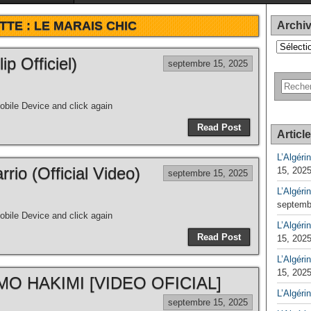
TTE :
LE MARAIS CHIC
Archi
Archives
 Officiel)
septembre 15, 2025
bile Device and click again
Read Post
Articl
L’Algéri
rio (Official Video)
15, 202
septembre 15, 2025
L’Algéri
septemb
bile Device and click again
L’Algérin
Read Post
15, 202
L’Algérin
15, 202
O HAKIMI [VIDEO OFICIAL]
L’Algéri
septembre 15, 2025