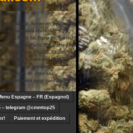
 vaporisateur, fumer en public,
ris, cannabis récréatif,
ris 4e, Paris 5e, Paris 6e, Paris
6e, Paris 17e, Paris 18e, Paris 19e,
 Quartier Latin, Pigalle, Champs-
Gare du Nord, Gare de Lyon, La
s intra-muros, banlieue
n en dehors de chez soi,
e police, amende pour cannabis,
Menu Espagne – FR (Espagnol)
5 – telegram @cmmtop25
r!
Paiement et expédition