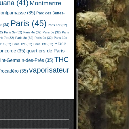
juana
(41)
Montmartre
ontparnasse
(35)
Parc des Buttes-
Paris
(45)
t
(34)
Paris 1er
(32)
2)
Paris 3e
(32)
Paris 4e
(32)
Paris 5e
(32)
Paris
ris 7e
(32)
Paris 8e
(32)
Paris 9e
(32)
Paris 10e
Place
 11e
(32)
Paris 12e
(32)
Paris 13e
(32)
quartiers de Paris
Concorde
(35)
THC
int-Germain-des-Prés
(35)
vaporisateur
Trocadéro
(35)