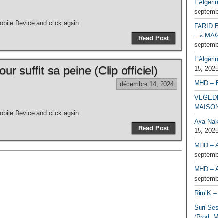
L’Algéri
septemb
bile Device and click again
FARID 
– « MAG
Read Post
septemb
L’Algéri
r suffit sa peine (Clip officiel)
15, 202
MHD – 
décembre 14, 2024
VEGEDR
MAISO
bile Device and click again
Aya Naka
Read Post
15, 202
MHD – A
septemb
MHD – A
septemb
Rim’K – 
Suri Se
(Prod. M