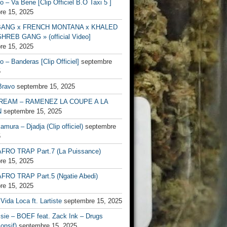
no – Va Bene [Clip Officiel B.O Taxi 5 ]
re 15, 2025
BANG x FRENCH MONTANA x KHALED
HREB GANG » (official Video]
re 15, 2025
no – Banderas [Clip Officiel]
septembre
5
Bravo
septembre 15, 2025
EAM – RAMENEZ LA COUPE A LA
N
septembre 15, 2025
mura – Djadja (Clip officiel)
septembre
5
FRO TRAP Part.7 (La Puissance)
re 15, 2025
FRO TRAP Part.5 (Ngatie Abedi)
re 15, 2025
Vida Loca ft. Lartiste
septembre 15, 2025
ssie – BOEF feat. Zack Ink – Drugs
onsif)
septembre 15, 2025