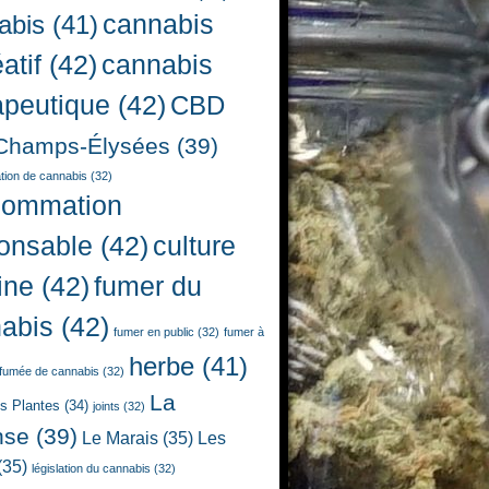
cannabis
abis
(41)
atif
(42)
cannabis
apeutique
(42)
CBD
Champs-Élysées
(39)
ion de cannabis
(32)
sommation
onsable
(42)
culture
ine
(42)
fumer du
abis
(42)
fumer en public
(32)
fumer à
herbe
(41)
fumée de cannabis
(32)
La
es Plantes
(34)
joints
(32)
nse
(39)
Le Marais
(35)
Les
(35)
législation du cannabis
(32)