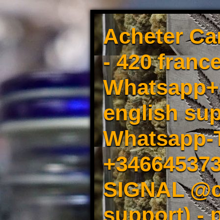
Acheter Ca
- 420 france
Whatsapp+3
english sup
Whatsapp-
+34664537
SIGNAL @cm
support) -