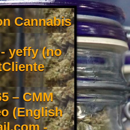
son Cannabis
 yeffy (no
tCliente
65 – CMM
o (English
il.com -