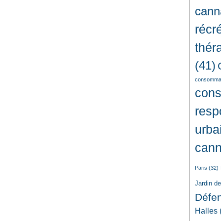
cann
récré
thér
(41)
consommat
con
resp
urba
cann
Paris
(32)
Jardin d
Défe
Halles