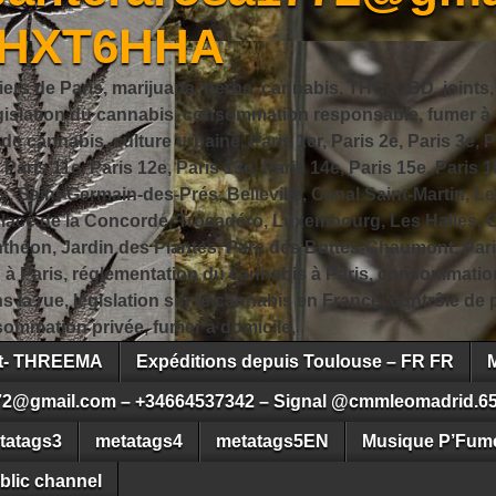
JHXT6HHA
iers de Paris, marijuana, herbe, cannabis, THC, CBD, joints,
slation du cannabis, consommation responsable, fumer à Pa
 cannabis, culture urbaine, Paris 1er, Paris 2e, Paris 3e, Pa
, Paris 11e, Paris 12e, Paris 13e, Paris 14e, Paris 15e, Paris 1
, Saint-Germain-des-Prés, Belleville, Canal Saint-Martin, Le
 Place de la Concorde, Trocadéro, Luxembourg, Les Halles, 
héon, Jardin des Plantes, Parc des Buttes-Chaumont, Pari
s à Paris, réglementation du cannabis à Paris, consommatio
ns la rue, législation sur le cannabis en France, contrôle d
ommation privée, fumer à domicile,
ct- THREEMA
Expéditions depuis Toulouse – FR FR
72@gmail.com – +34664537342 – Signal @cmmleomadrid.6
tatags3
metatags4
metatags5EN
Musique P’Fume
blic channel