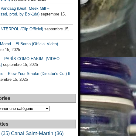
Vandaag (Beat: Meek Mill –
zed, prod. by Boi-1da)
septembre 15,
INTERPOL (Clip Officiel)
septembre 15,
Morad – El Barrio (Official Video)
re 15, 2025
– PARÍS COMO HAKIMI [VIDEO
]
septembre 15, 2025
s – Blow Your Smoke (Director’s Cut) ft.
tembre 15, 2025
ories
es
ttes
Canal Saint-Martin
(36)
(35)