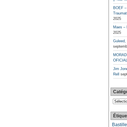
BOEF – 
Traumati
2025
Maes – 
2025
Guleed, 
septemb
MORAD 
OFICIAL
Jim Jone
Rell
sep
Catég
Catégori
Étique
Bastille