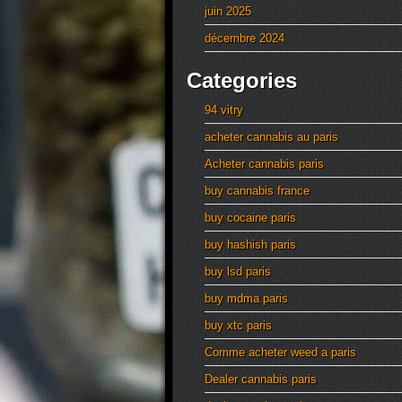
juin 2025
décembre 2024
Categories
94 vitry
acheter cannabis au paris
Acheter cannabis paris
buy cannabis france
buy cocaine paris
buy hashish paris
buy lsd paris
buy mdma paris
buy xtc paris
Comme acheter weed a paris
Dealer cannabis paris