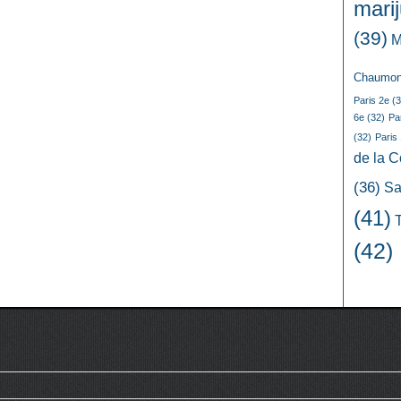
mari
(39)
M
Chaumon
Paris 2e
(3
6e
(32)
Pa
(32)
Paris
de la 
(36)
Sa
(41)
(42)