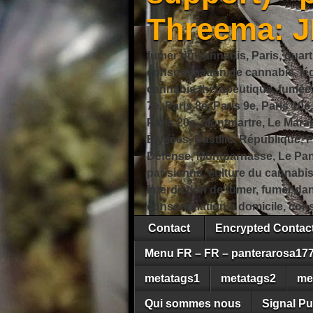
Threema: 
fumer du cannabis, Paris, quart
consommation de cannabis, légi
cannabis thérapeutique, fumée de
7e, Paris 8e, Paris 9e, Paris 10e
Paris 20e, Montmartre, Le Marais
Élysées, Bastille, République,
Défense, Montparnasse, Le Pant
parisienne, culture du cannabi
interdiction de fumer, fumer da
consommation à domicile, cons
Contact
Encrypted Conta
Menu FR – FR – panterarosa17
metatags1
metatags2
me
Qui sommes nous
Signal Pu