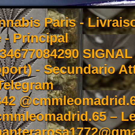
nnabis Paris - Livrai
 - Principal
4677084290 SIGNAL -
port) - Secundario At
Telegram
342 @cmmleomadrid.
mleomadrid.65 – Le
 panterarosa1772@gma