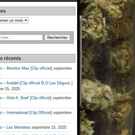
ves
es récents
no – Mention Max [Clip officiel]
septembre
5
no – Andalé [Clip officiel B.O Les Déguns ]
re 15, 2025
o – Hola ft. Boef [Clip officiel]
septembre
5
o – International [Clip Officiel]
septembre
5
no – Les Menottes
septembre 15, 2025