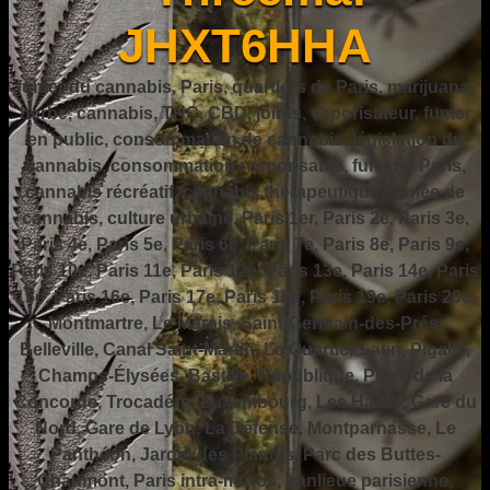
JHXT6HHA
fumer du cannabis, Paris, quartiers de Paris, marijuana,
herbe, cannabis, THC, CBD, joints, vaporisateur, fumer
en public, consommation de cannabis, législation du
cannabis, consommation responsable, fumer à Paris,
cannabis récréatif, cannabis thérapeutique, fumée de
cannabis, culture urbaine, Paris 1er, Paris 2e, Paris 3e,
Paris 4e, Paris 5e, Paris 6e, Paris 7e, Paris 8e, Paris 9e,
Paris 10e, Paris 11e, Paris 12e, Paris 13e, Paris 14e, Paris
15e, Paris 16e, Paris 17e, Paris 18e, Paris 19e, Paris 20e,
Montmartre, Le Marais, Saint-Germain-des-Prés,
Belleville, Canal Saint-Martin, Le Quartier Latin, Pigalle,
Champs-Élysées, Bastille, République, Place de la
Concorde, Trocadéro, Luxembourg, Les Halles, Gare du
Nord, Gare de Lyon, La Défense, Montparnasse, Le
Panthéon, Jardin des Plantes, Parc des Buttes-
Chaumont, Paris intra-muros, banlieue parisienne,