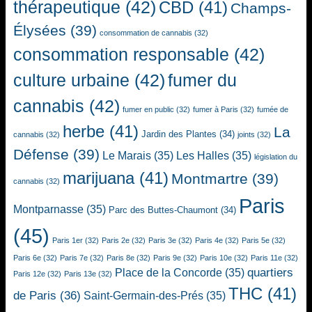
thérapeutique
(42)
CBD
(41)
Champs-
Élysées
(39)
consommation de cannabis
(32)
consommation responsable
(42)
culture urbaine
(42)
fumer du
cannabis
(42)
fumer en public
(32)
fumer à Paris
(32)
fumée de
herbe
(41)
La
Jardin des Plantes
(34)
cannabis
(32)
joints
(32)
Défense
(39)
Le Marais
(35)
Les Halles
(35)
législation du
marijuana
(41)
Montmartre
(39)
cannabis
(32)
Paris
Montparnasse
(35)
Parc des Buttes-Chaumont
(34)
(45)
Paris 1er
(32)
Paris 2e
(32)
Paris 3e
(32)
Paris 4e
(32)
Paris 5e
(32)
Paris 6e
(32)
Paris 7e
(32)
Paris 8e
(32)
Paris 9e
(32)
Paris 10e
(32)
Paris 11e
(32)
quartiers
Place de la Concorde
(35)
Paris 12e
(32)
Paris 13e
(32)
THC
(41)
de Paris
(36)
Saint-Germain-des-Prés
(35)