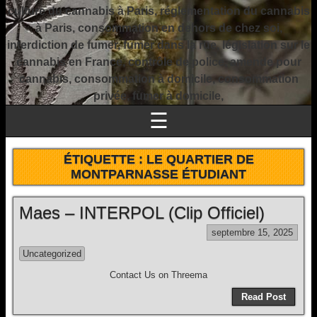
culture du cannabis à Paris, réglementation du cannabis
à Paris, consommation en dehors de chez soi,
interdiction de fumer, fumer dans la rue, législation sur le
cannabis en France, contrôle de police, amende pour
cannabis, consommation à domicile, consommation
privée, fumer à domicile,
☰
ÉTIQUETTE :
LE QUARTIER DE
MONTPARNASSE ÉTUDIANT
Maes – INTERPOL (Clip Officiel)
septembre 15, 2025
Uncategorized
Contact Us on Threema
Read Post