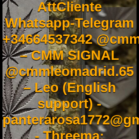
AttCliente
Whatsapp-Telegram
+34664537342 @cmm
– CMM SIGNAL
@cmmleomadrid.65
– Leo (English
support) -
panterarosa1772@gm
- Threema: