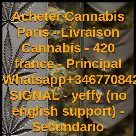
Acheter Cannabis
Paris - Livraison
Cannabis - 420
france - Principal
Whatsapp+34677084
SIGNAL - yeffy (no
english support) -
Secundario