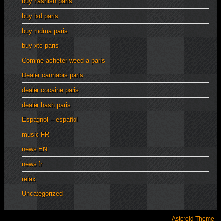
buy hashish paris
buy lsd paris
buy mdma paris
buy xtc paris
Comme acheter weed a paris
Dealer cannabis paris
dealer cocaine paris
dealer hash paris
Espagnol – español
music FR
news EN
news fr
relax
Uncategorized
Asteroid Theme