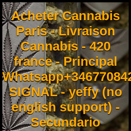
Acheter Cannabis
Paris - Livraison
Cannabis - 420
france - Principal
Whatsapp+34677084
SIGNAL - yeffy (no
english support) -
Secundario