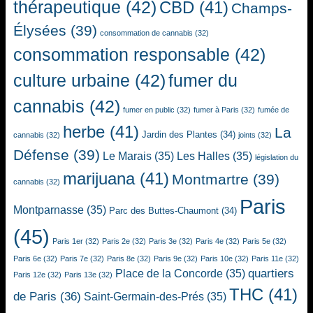
thérapeutique
(42)
CBD
(41)
Champs-
Élysées
(39)
consommation de cannabis
(32)
consommation responsable
(42)
culture urbaine
(42)
fumer du
cannabis
(42)
fumer en public
(32)
fumer à Paris
(32)
fumée de
herbe
(41)
La
Jardin des Plantes
(34)
cannabis
(32)
joints
(32)
Défense
(39)
Le Marais
(35)
Les Halles
(35)
législation du
marijuana
(41)
Montmartre
(39)
cannabis
(32)
Paris
Montparnasse
(35)
Parc des Buttes-Chaumont
(34)
(45)
Paris 1er
(32)
Paris 2e
(32)
Paris 3e
(32)
Paris 4e
(32)
Paris 5e
(32)
Paris 6e
(32)
Paris 7e
(32)
Paris 8e
(32)
Paris 9e
(32)
Paris 10e
(32)
Paris 11e
(32)
quartiers
Place de la Concorde
(35)
Paris 12e
(32)
Paris 13e
(32)
THC
(41)
de Paris
(36)
Saint-Germain-des-Prés
(35)