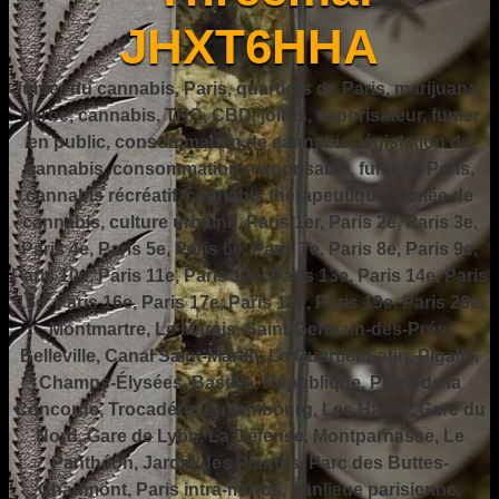
JHXT6HHA
fumer du cannabis, Paris, quartiers de Paris, marijuana,
herbe, cannabis, THC, CBD, joints, vaporisateur, fumer
en public, consommation de cannabis, législation du
cannabis, consommation responsable, fumer à Paris,
cannabis récréatif, cannabis thérapeutique, fumée de
cannabis, culture urbaine, Paris 1er, Paris 2e, Paris 3e,
Paris 4e, Paris 5e, Paris 6e, Paris 7e, Paris 8e, Paris 9e,
Paris 10e, Paris 11e, Paris 12e, Paris 13e, Paris 14e, Paris
15e, Paris 16e, Paris 17e, Paris 18e, Paris 19e, Paris 20e,
Montmartre, Le Marais, Saint-Germain-des-Prés,
Belleville, Canal Saint-Martin, Le Quartier Latin, Pigalle,
Champs-Élysées, Bastille, République, Place de la
Concorde, Trocadéro, Luxembourg, Les Halles, Gare du
Nord, Gare de Lyon, La Défense, Montparnasse, Le
Panthéon, Jardin des Plantes, Parc des Buttes-
Chaumont, Paris intra-muros, banlieue parisienne,