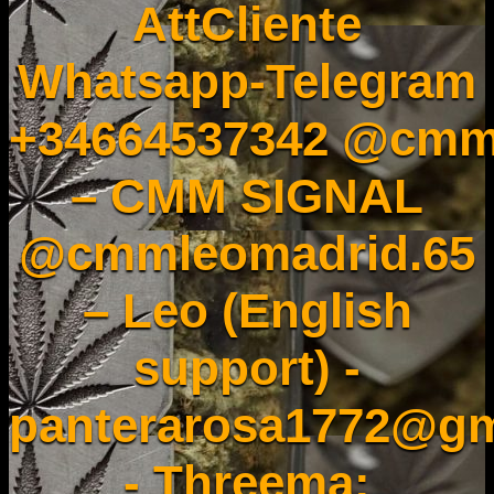
AttCliente
Whatsapp-Telegram
+34664537342 @cmm
– CMM SIGNAL
@cmmleomadrid.65
– Leo (English
support) -
panterarosa1772@gm
- Threema: