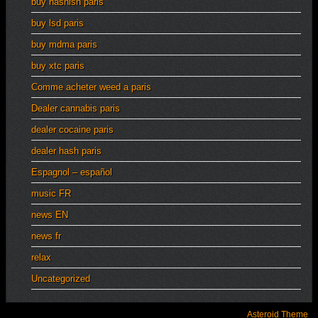
buy hashish paris
buy lsd paris
buy mdma paris
buy xtc paris
Comme acheter weed a paris
Dealer cannabis paris
dealer cocaine paris
dealer hash paris
Espagnol – español
music FR
news EN
news fr
relax
Uncategorized
Asteroid Theme