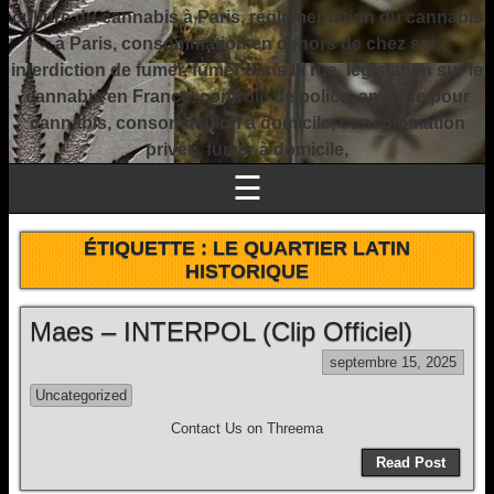
culture du cannabis à Paris, réglementation du cannabis
à Paris, consommation en dehors de chez soi,
interdiction de fumer, fumer dans la rue, législation sur le
cannabis en France, contrôle de police, amende pour
cannabis, consommation à domicile, consommation
privée, fumer à domicile,
☰
ÉTIQUETTE :
LE QUARTIER LATIN
HISTORIQUE
Maes – INTERPOL (Clip Officiel)
septembre 15, 2025
Uncategorized
Contact Us on Threema
Read Post