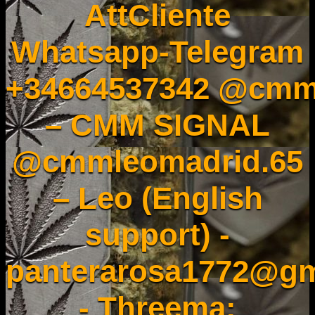
AttCliente
Whatsapp-Telegram
+34664537342 @cmm
– CMM SIGNAL
@cmmleomadrid.65
– Leo (English
support) -
panterarosa1772@gm
- Threema: