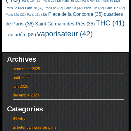
Paris 1er
(32)
Paris 2e
(32)
Paris 3e
(32)
Paris 4e
(32)
Paris 5e
(32)
Paris 6e
(32)
Paris 7e
(32)
Paris 8e
(32)
Paris 9e
(32)
Paris 10e
(32)
Paris 11e
(32)
quartiers
Place de la Concorde
(35)
Paris 12e
(32)
Paris 13e
(32)
THC
(41)
de Paris
(36)
Saint-Germain-des-Prés
(35)
vaporisateur
(42)
Trocadéro
(35)
Archives
septembre 2025
août 2025
juin 2025
décembre 2024
Categories
94 vitry
acheter cannabis au paris