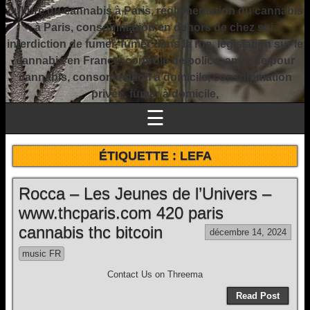
culture du cannabis à Paris, réglementation du cannabis
à Paris, consommation en dehors de chez soi,
interdiction de fumer, fumer dans la rue, législation sur le
cannabis en France, contrôle de police, amende pour
cannabis, consommation à domicile, consommation
privée, fumer à domicile,
☰
ÉTIQUETTE :
LEFA
Rocca – Les Jeunes de l’Univers –
www.thcparis.com 420 paris
cannabis thc bitcoin
décembre 14, 2024
music FR
Contact Us on Threema
Read Post