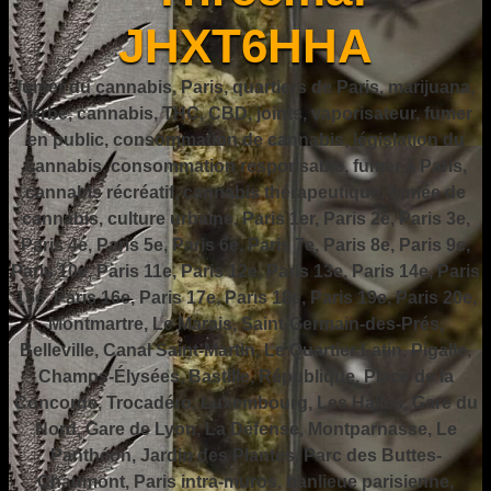
JHXT6HHA
fumer du cannabis, Paris, quartiers de Paris, marijuana,
herbe, cannabis, THC, CBD, joints, vaporisateur, fumer
en public, consommation de cannabis, législation du
cannabis, consommation responsable, fumer à Paris,
cannabis récréatif, cannabis thérapeutique, fumée de
cannabis, culture urbaine, Paris 1er, Paris 2e, Paris 3e,
Paris 4e, Paris 5e, Paris 6e, Paris 7e, Paris 8e, Paris 9e,
Paris 10e, Paris 11e, Paris 12e, Paris 13e, Paris 14e, Paris
15e, Paris 16e, Paris 17e, Paris 18e, Paris 19e, Paris 20e,
Montmartre, Le Marais, Saint-Germain-des-Prés,
Belleville, Canal Saint-Martin, Le Quartier Latin, Pigalle,
Champs-Élysées, Bastille, République, Place de la
Concorde, Trocadéro, Luxembourg, Les Halles, Gare du
Nord, Gare de Lyon, La Défense, Montparnasse, Le
Panthéon, Jardin des Plantes, Parc des Buttes-
Chaumont, Paris intra-muros, banlieue parisienne,