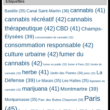
Étiquettes
cannabis
(41)
Canal Saint-Martin
(36)
Bastille
(35)
cannabis récréatif
(42)
cannabis
thérapeutique
(42)
CBD
(41)
Champs-
Élysées
(39)
consommation de cannabis
(32)
consommation responsable
(42)
culture urbaine
(42)
fumer du
cannabis
(42)
fumer en public
(32)
fumer à Paris
(32)
fumée de
herbe
(41)
La
Jardin des Plantes
(34)
cannabis
(32)
joints
(32)
Défense
(39)
Le Marais
(35)
Les Halles
(35)
législation du
marijuana
(41)
Montmartre
(39)
cannabis
(32)
Paris
Montparnasse
(35)
Parc des Buttes-Chaumont
(34)
(45)