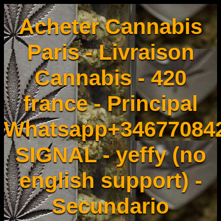
Acheter Cannabis
Paris - Livraison
Cannabis - 420
france - Principal
Whatsapp+34677084
SIGNAL - yeffy (no
english support) -
Secundario