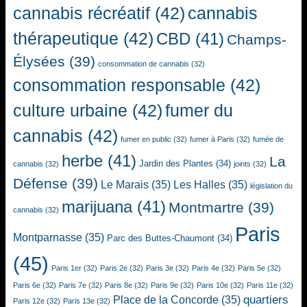
cannabis récréatif
(42)
cannabis
thérapeutique
(42)
CBD
(41)
Champs-
Élysées
(39)
consommation de cannabis
(32)
consommation responsable
(42)
culture urbaine
(42)
fumer du
cannabis
(42)
fumer en public
(32)
fumer à Paris
(32)
fumée de
herbe
(41)
La
Jardin des Plantes
(34)
cannabis
(32)
joints
(32)
Défense
(39)
Le Marais
(35)
Les Halles
(35)
législation du
marijuana
(41)
Montmartre
(39)
cannabis
(32)
Paris
Montparnasse
(35)
Parc des Buttes-Chaumont
(34)
(45)
Paris 1er
(32)
Paris 2e
(32)
Paris 3e
(32)
Paris 4e
(32)
Paris 5e
(32)
Paris 6e
(32)
Paris 7e
(32)
Paris 8e
(32)
Paris 9e
(32)
Paris 10e
(32)
Paris 11e
(32)
quartiers
Place de la Concorde
(35)
Paris 12e
(32)
Paris 13e
(32)