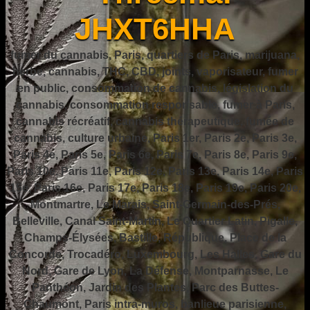
JHXT6HHA
fumer du cannabis, Paris, quartiers de Paris, marijuana,
herbe, cannabis, THC, CBD, joints, vaporisateur, fumer
en public, consommation de cannabis, législation du
cannabis, consommation responsable, fumer à Paris,
cannabis récréatif, cannabis thérapeutique, fumée de
cannabis, culture urbaine, Paris 1er, Paris 2e, Paris 3e,
Paris 4e, Paris 5e, Paris 6e, Paris 7e, Paris 8e, Paris 9e,
Paris 10e, Paris 11e, Paris 12e, Paris 13e, Paris 14e, Paris
15e, Paris 16e, Paris 17e, Paris 18e, Paris 19e, Paris 20e,
Montmartre, Le Marais, Saint-Germain-des-Prés,
Belleville, Canal Saint-Martin, Le Quartier Latin, Pigalle,
Champs-Élysées, Bastille, République, Place de la
Concorde, Trocadéro, Luxembourg, Les Halles, Gare du
Nord, Gare de Lyon, La Défense, Montparnasse, Le
Panthéon, Jardin des Plantes, Parc des Buttes-
Chaumont, Paris intra-muros, banlieue parisienne,