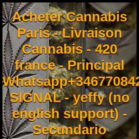
Acheter Cannabis
Paris - Livraison
Cannabis - 420
france - Principal
Whatsapp+34677084
SIGNAL - yeffy (no
english support) -
Secundario