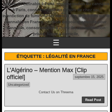
culture du cannabis à Paris, réglementation du cannabis
à Paris, consommation en dehors de chez soi,
interdiction de fumer, fumer dans la rue, législation sur le
cannabis en France, contrôle de police, amende pour
cannabis, consommation à domicile, consommation
privée, fumer à domicile,
☰
ÉTIQUETTE :
LÉGALITÉ EN FRANCE
L’Algérino – Mention Max [Clip
officiel]
septembre 15, 2025
Uncategorized
Contact Us on Threema
Read Post