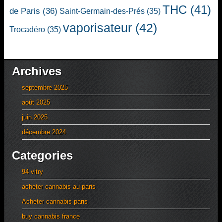
THC
(41)
de Paris
(36)
Saint-Germain-des-Prés
(35)
vaporisateur
(42)
Trocadéro
(35)
Archives
septembre 2025
août 2025
juin 2025
décembre 2024
Categories
94 vitry
acheter cannabis au paris
Acheter cannabis paris
buy cannabis france