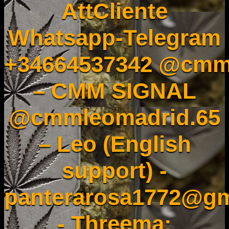
AttCliente
Whatsapp-Telegram
+34664537342 @cmm
– CMM SIGNAL
@cmmleomadrid.65
– Leo (English
support) -
panterarosa1772@gm
- Threema: