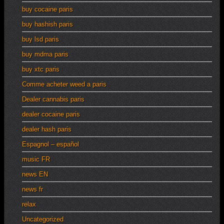
buy cocaine paris
buy hashish paris
buy lsd paris
buy mdma paris
buy xtc paris
Comme acheter weed a paris
Dealer cannabis paris
dealer cocaine paris
dealer hash paris
Espagnol – español
music FR
news EN
news fr
relax
Uncategorized