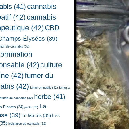
cannabis
abis
(41)
atif
(42)
cannabis
apeutique
(42)
CBD
Champs-Élysées
(39)
ion de cannabis
(32)
sommation
onsable
(42)
culture
ine
(42)
fumer du
abis
(42)
fumer en public
(32)
fumer à
herbe
(41)
fumée de cannabis
(32)
La
es Plantes
(34)
joints
(32)
nse
(39)
Le Marais
(35)
Les
(35)
législation du cannabis
(32)