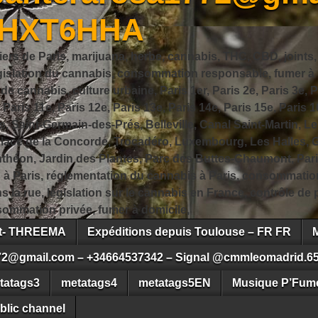
JHXT6HHA
iers de Paris, marijuana, herbe, cannabis, THC, CBD, joints,
slation du cannabis, consommation responsable, fumer à Pa
 cannabis, culture urbaine, Paris 1er, Paris 2e, Paris 3e, Pa
, Paris 11e, Paris 12e, Paris 13e, Paris 14e, Paris 15e, Paris 1
, Saint-Germain-des-Prés, Belleville, Canal Saint-Martin, Le
 Place de la Concorde, Trocadéro, Luxembourg, Les Halles, 
héon, Jardin des Plantes, Parc des Buttes-Chaumont, Pari
s à Paris, réglementation du cannabis à Paris, consommatio
ns la rue, législation sur le cannabis en France, contrôle d
ommation privée, fumer à domicile,
ct- THREEMA
Expéditions depuis Toulouse – FR FR
72@gmail.com – +34664537342 – Signal @cmmleomadrid.6
tatags3
metatags4
metatags5EN
Musique P’Fume
blic channel