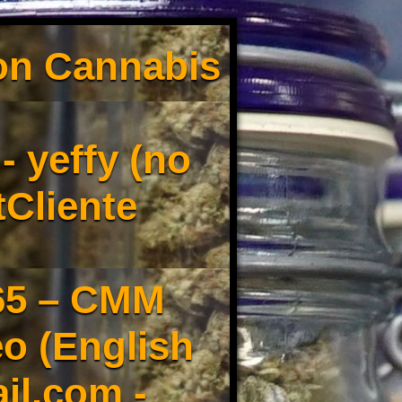
son Cannabis
 yeffy (no
tCliente
65 – CMM
o (English
il.com -