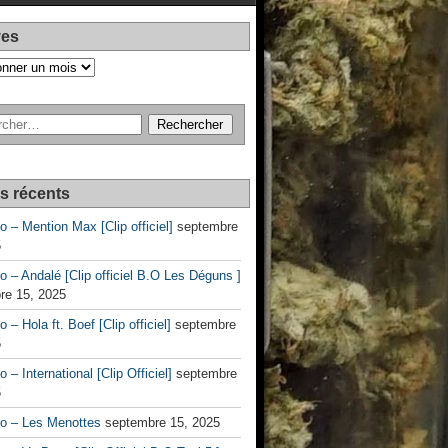
ves
es récents
no – Mention Max [Clip officiel]
septembre
5
no – Andalé [Clip officiel B.O Les Déguns ]
re 15, 2025
o – Hola ft. Boef [Clip officiel]
septembre
5
o – International [Clip Officiel]
septembre
5
no – Les Menottes
septembre 15, 2025