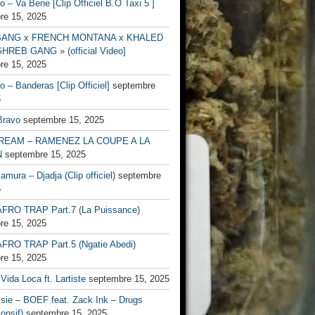
no – Va Bene [Clip Officiel B.O Taxi 5 ]
re 15, 2025
BANG x FRENCH MONTANA x KHALED
HREB GANG » (official Video]
re 15, 2025
no – Banderas [Clip Officiel]
septembre
5
Bravo
septembre 15, 2025
EAM – RAMENEZ LA COUPE A LA
N
septembre 15, 2025
mura – Djadja (Clip officiel)
septembre
5
FRO TRAP Part.7 (La Puissance)
re 15, 2025
FRO TRAP Part.5 (Ngatie Abedi)
re 15, 2025
Vida Loca ft. Lartiste
septembre 15, 2025
ssie – BOEF feat. Zack Ink – Drugs
onsif)
septembre 15, 2025