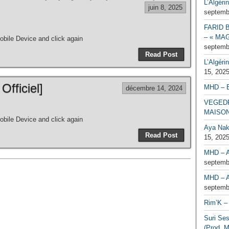
L’Algéri
juin 8, 2025
septemb
FARID 
– « MAG
bile Device and click again
septemb
Read Post
L’Algéri
15, 202
Officiel]
MHD – 
décembre 14, 2024
VEGEDR
MAISO
bile Device and click again
Aya Naka
Read Post
15, 202
MHD – A
septemb
MHD – A
septemb
Rim’K – 
Suri Se
(Prod. M