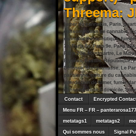
Threema: 
fumer du cannabis, Paris, quart
consommation de cannabis, légi
cannabis thérapeutique, fumée de
7e, Paris 8e, Paris 9e, Paris 10e
Paris 20e, Montmartre, Le Marais
Élysées, Bastille, République,
Défense, Montparnasse, Le Pant
parisienne, culture du cannabi
interdiction de fumer, fumer da
consommation à domicile, cons
Contact
Encrypted Conta
Menu FR – FR – panterarosa17
metatags1
metatags2
me
Qui sommes nous
Signal Pu