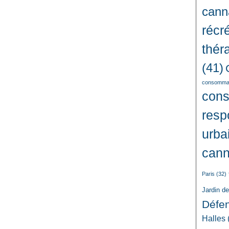
cann
récré
thér
(41)
consommat
con
resp
urba
cann
Paris
(32)
Jardin d
Défe
Halles