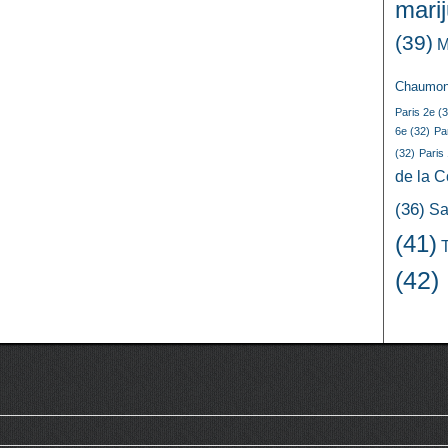
mari
(39)
M
Chaumon
Paris 2e
(3
6e
(32)
Pa
(32)
Paris
de la 
(36)
Sa
(41)
(42)