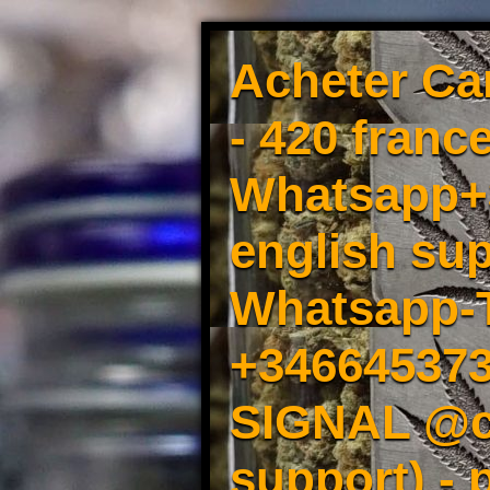
Acheter Ca
- 420 france
Whatsapp+3
english sup
Whatsapp-
+34664537
SIGNAL @cm
support) -