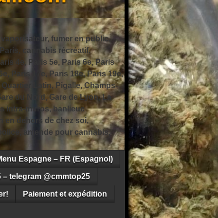
 vaporisateur, fumer en public,
ris, cannabis récréatif,
ris 4e, Paris 5e, Paris 6e, Paris
6e, Paris 17e, Paris 18e, Paris 19e,
 Quartier Latin, Pigalle, Champs-
Gare du Nord, Gare de Lyon, La
s intra-muros, banlieue
n en dehors de chez soi,
e police, amende pour cannabis,
Menu Espagne – FR (Espagnol)
5 – telegram @cmmtop25
r!
Paiement et expédition