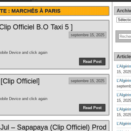
TE :
MARCHÉS À PARIS
Archi
Archives
lip Officiel B.O Taxi 5 ]
septembre 15, 2025
bile Device and click again
Articl
Read Post
L’Algéri
15, 202
Clip Officiel]
L’Algéri
septembre 15, 2025
septemb
L’Algérin
bile Device and click again
15, 202
Read Post
L’Algérin
15, 202
L’Algéri
Jul – Sapapaya (Clip Officiel) Prod