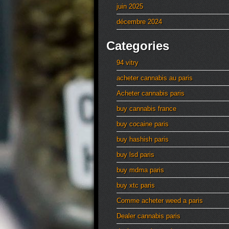
juin 2025
décembre 2024
Categories
94 vitry
acheter cannabis au paris
Acheter cannabis paris
buy cannabis france
buy cocaine paris
buy hashish paris
buy lsd paris
buy mdma paris
buy xtc paris
Comme acheter weed a paris
Dealer cannabis paris