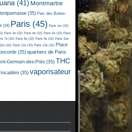
juana
(41)
Montmartre
ontparnasse
(35)
Parc des Buttes-
Paris
(45)
t
(34)
Paris 1er
(32)
2)
Paris 3e
(32)
Paris 4e
(32)
Paris 5e
(32)
Paris
ris 7e
(32)
Paris 8e
(32)
Paris 9e
(32)
Paris 10e
Place
 11e
(32)
Paris 12e
(32)
Paris 13e
(32)
quartiers de Paris
Concorde
(35)
THC
int-Germain-des-Prés
(35)
vaporisateur
Trocadéro
(35)