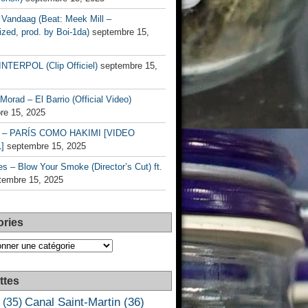
Vandaag (Beat: Meek Mill –
zed, prod. by Boi-1da)
septembre 15,
INTERPOL (Clip Officiel)
septembre 15,
Morad – El Barrio (Official Video)
re 15, 2025
– PARÍS COMO HAKIMI [VIDEO
]
septembre 15, 2025
s – Blow Your Smoke (Director’s Cut) ft.
tembre 15, 2025
ories
es
ttes
Canal Saint-Martin
(36)
(35)