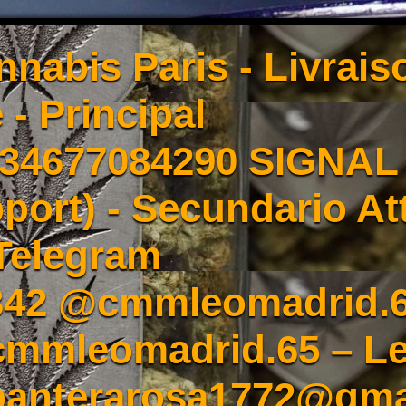
nnabis Paris - Livrai
 - Principal
4677084290 SIGNAL -
port) - Secundario At
Telegram
342 @cmmleomadrid.
mleomadrid.65 – Le
 panterarosa1772@gma