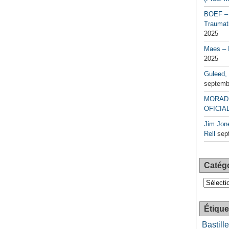
BOEF – 
Traumati
2025
Maes – 
2025
Guleed, 
septemb
MORAD 
OFICIAL
Jim Jone
Rell
sep
Catég
Catégori
Étique
Bastille