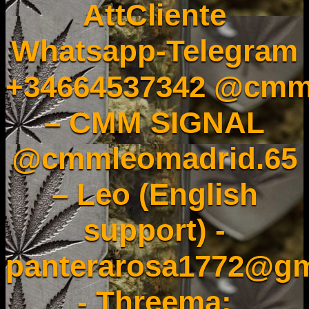
AttCliente
Whatsapp-Telegram
+34664537342 @cmm
– CMM SIGNAL
@cmmleomadrid.65
– Leo (English
support) -
panterarosa1772@gm
- Threema: