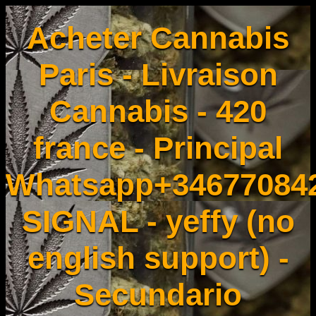
Acheter Cannabis
Paris - Livraison
Cannabis - 420
france - Principal
Whatsapp+34677084
SIGNAL - yeffy (no
english support) -
Secundario