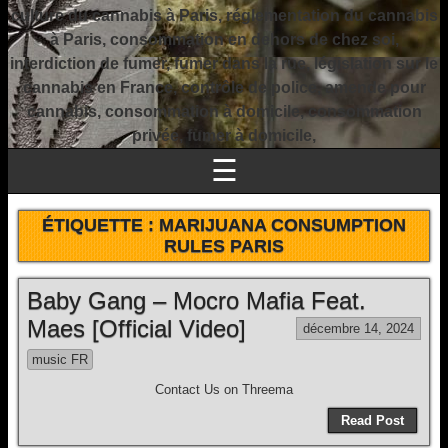
culture du cannabis à Paris, réglementation du cannabis
à Paris, consommation en dehors de chez soi,
interdiction de fumer, fumer dans la rue, législation sur le
cannabis en France, contrôle de police, amende pour
cannabis, consommation à domicile, consommation
privée, fumer à domicile,
☰
ÉTIQUETTE :
MARIJUANA CONSUMPTION
RULES PARIS
Baby Gang – Mocro Mafia Feat.
Maes [Official Video]
décembre 14, 2024
music FR
Contact Us on Threema
Read Post