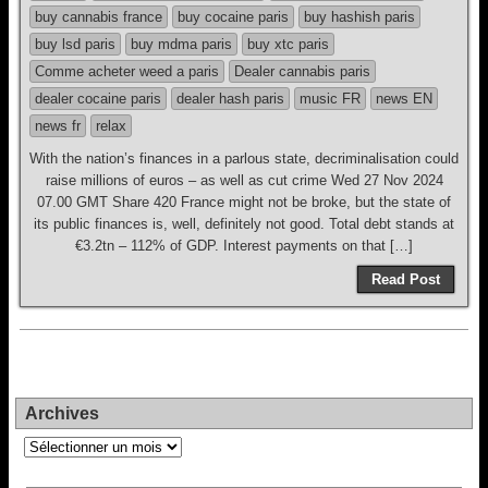
buy cannabis france
buy cocaine paris
buy hashish paris
buy lsd paris
buy mdma paris
buy xtc paris
Comme acheter weed a paris
Dealer cannabis paris
dealer cocaine paris
dealer hash paris
music FR
news EN
news fr
relax
With the nation’s finances in a parlous state, decriminalisation could
raise millions of euros – as well as cut crime Wed 27 Nov 2024
07.00 GMT Share 420 France might not be broke, but the state of
its public finances is, well, definitely not good. Total debt stands at
€3.2tn – 112% of GDP. Interest payments on that […]
Read Post
Archives
Archives