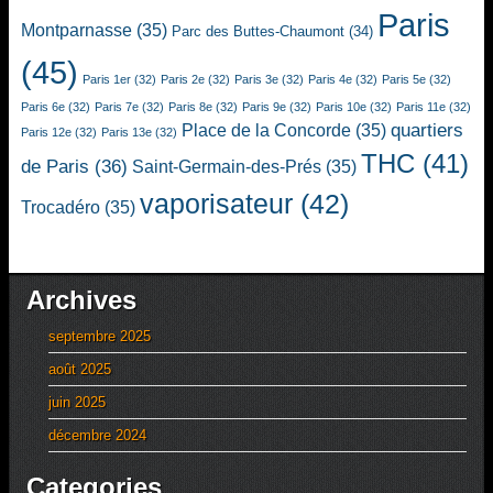
Paris
Montparnasse
(35)
Parc des Buttes-Chaumont
(34)
(45)
Paris 1er
(32)
Paris 2e
(32)
Paris 3e
(32)
Paris 4e
(32)
Paris 5e
(32)
Paris 6e
(32)
Paris 7e
(32)
Paris 8e
(32)
Paris 9e
(32)
Paris 10e
(32)
Paris 11e
(32)
quartiers
Place de la Concorde
(35)
Paris 12e
(32)
Paris 13e
(32)
THC
(41)
de Paris
(36)
Saint-Germain-des-Prés
(35)
vaporisateur
(42)
Trocadéro
(35)
Archives
septembre 2025
août 2025
juin 2025
décembre 2024
Categories