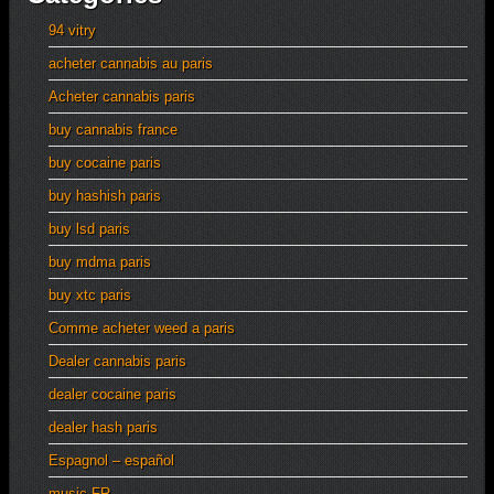
94 vitry
acheter cannabis au paris
Acheter cannabis paris
buy cannabis france
buy cocaine paris
buy hashish paris
buy lsd paris
buy mdma paris
buy xtc paris
Comme acheter weed a paris
Dealer cannabis paris
dealer cocaine paris
dealer hash paris
Espagnol – español
music FR