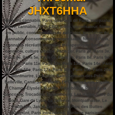
JHXT6HHA
fumer du cannabis, Paris, quartiers de Paris, marijuana,
herbe, cannabis, THC, CBD, joints, vaporisateur, fumer
en public, consommation de cannabis, législation du
cannabis, consommation responsable, fumer à Paris,
cannabis récréatif, cannabis thérapeutique, fumée de
cannabis, culture urbaine, Paris 1er, Paris 2e, Paris 3e,
Paris 4e, Paris 5e, Paris 6e, Paris 7e, Paris 8e, Paris 9e,
Paris 10e, Paris 11e, Paris 12e, Paris 13e, Paris 14e, Paris
15e, Paris 16e, Paris 17e, Paris 18e, Paris 19e, Paris 20e,
Montmartre, Le Marais, Saint-Germain-des-Prés,
Belleville, Canal Saint-Martin, Le Quartier Latin, Pigalle,
Champs-Élysées, Bastille, République, Place de la
Concorde, Trocadéro, Luxembourg, Les Halles, Gare du
Nord, Gare de Lyon, La Défense, Montparnasse, Le
Panthéon, Jardin des Plantes, Parc des Buttes-
Chaumont, Paris intra-muros, banlieue parisienne,