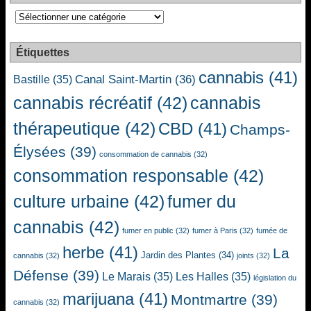
Catégories
Étiquettes
cannabis
(41)
Canal Saint-Martin
(36)
Bastille
(35)
cannabis récréatif
(42)
cannabis
thérapeutique
(42)
CBD
(41)
Champs-
Élysées
(39)
consommation de cannabis
(32)
consommation responsable
(42)
culture urbaine
(42)
fumer du
cannabis
(42)
fumer en public
(32)
fumer à Paris
(32)
fumée de
herbe
(41)
La
Jardin des Plantes
(34)
cannabis
(32)
joints
(32)
Défense
(39)
Le Marais
(35)
Les Halles
(35)
législation du
marijuana
(41)
Montmartre
(39)
cannabis
(32)