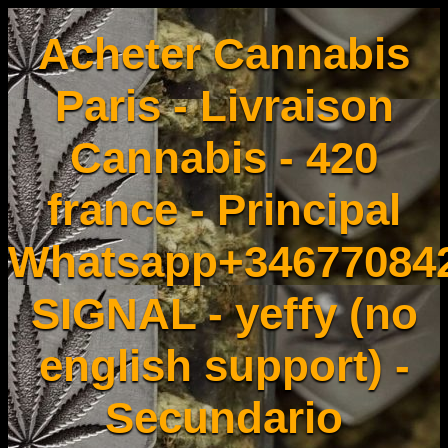
Acheter Cannabis
Paris - Livraison
Cannabis - 420
france - Principal
Whatsapp+34677084
SIGNAL - yeffy (no
english support) -
Secundario