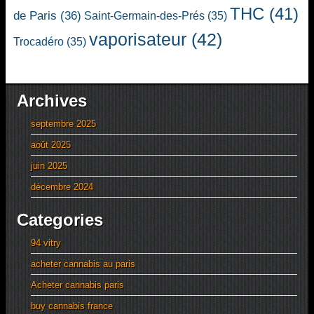
THC
(41)
de Paris
(36)
Saint-Germain-des-Prés
(35)
vaporisateur
(42)
Trocadéro
(35)
Archives
septembre 2025
août 2025
juin 2025
décembre 2024
Categories
94 vitry
acheter cannabis au paris
Acheter cannabis paris
buy cannabis france