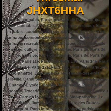
JHXT6HHA
fumer du cannabis, Paris, quartiers de Paris, marijuana,
herbe, cannabis, THC, CBD, joints, vaporisateur, fumer
en public, consommation de cannabis, législation du
cannabis, consommation responsable, fumer à Paris,
cannabis récréatif, cannabis thérapeutique, fumée de
cannabis, culture urbaine, Paris 1er, Paris 2e, Paris 3e,
Paris 4e, Paris 5e, Paris 6e, Paris 7e, Paris 8e, Paris 9e,
Paris 10e, Paris 11e, Paris 12e, Paris 13e, Paris 14e, Paris
15e, Paris 16e, Paris 17e, Paris 18e, Paris 19e, Paris 20e,
Montmartre, Le Marais, Saint-Germain-des-Prés,
Belleville, Canal Saint-Martin, Le Quartier Latin, Pigalle,
Champs-Élysées, Bastille, République, Place de la
Concorde, Trocadéro, Luxembourg, Les Halles, Gare du
Nord, Gare de Lyon, La Défense, Montparnasse, Le
Panthéon, Jardin des Plantes, Parc des Buttes-
Chaumont, Paris intra-muros, banlieue parisienne,