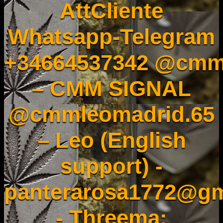
AttCliente
Whatsapp-Telegram
+34664537342 @cmm
– CMM SIGNAL
@cmmleomadrid.65
– Leo (English
support) -
panterarosa1772@gm
- Threema: