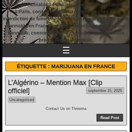
culture du cannabis à Paris, réglementation du cannabis
à Paris, consommation en dehors de chez soi,
interdiction de fumer, fumer dans la rue, législation sur le
cannabis en France, contrôle de police, amende pour
cannabis, consommation à domicile, consommation
privée, fumer à domicile,
☰
ÉTIQUETTE :
MARIJUANA EN FRANCE
L’Algérino – Mention Max [Clip
officiel]
septembre 15, 2025
Uncategorized
Contact Us on Threema
Read Post