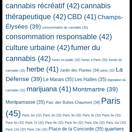
cannabis récréatif
(42)
cannabis
thérapeutique
(42)
CBD
(41)
Champs-
Élysées
(39)
consommation de cannabis
(32)
consommation responsable
(42)
culture urbaine
(42)
fumer du
cannabis
(42)
fumer en public
(32)
fumer à Paris
(32)
fumée de
herbe
(41)
La
Jardin des Plantes
(34)
cannabis
(32)
joints
(32)
Défense
(39)
Le Marais
(35)
Les Halles
(35)
législation du
marijuana
(41)
Montmartre
(39)
cannabis
(32)
Paris
Montparnasse
(35)
Parc des Buttes-Chaumont
(34)
(45)
Paris 1er
(32)
Paris 2e
(32)
Paris 3e
(32)
Paris 4e
(32)
Paris 5e
(32)
Paris 6e
(32)
Paris 7e
(32)
Paris 8e
(32)
Paris 9e
(32)
Paris 10e
(32)
Paris 11e
(32)
quartiers
Place de la Concorde
(35)
Paris 12e
(32)
Paris 13e
(32)