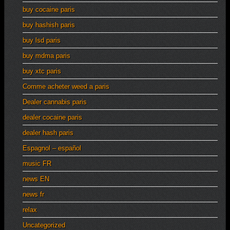
buy cocaine paris
buy hashish paris
buy lsd paris
buy mdma paris
buy xtc paris
Comme acheter weed a paris
Dealer cannabis paris
dealer cocaine paris
dealer hash paris
Espagnol – español
music FR
news EN
news fr
relax
Uncategorized