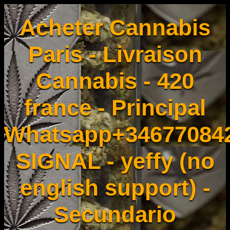
Acheter Cannabis
Paris - Livraison
Cannabis - 420
france - Principal
Whatsapp+34677084
SIGNAL - yeffy (no
english support) -
Secundario