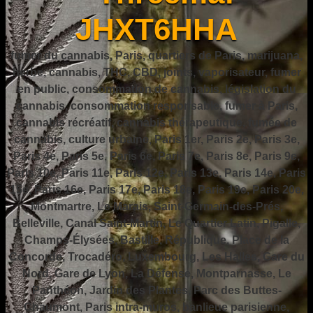
JHXT6HHA
fumer du cannabis, Paris, quartiers de Paris, marijuana,
herbe, cannabis, THC, CBD, joints, vaporisateur, fumer
en public, consommation de cannabis, législation du
cannabis, consommation responsable, fumer à Paris,
cannabis récréatif, cannabis thérapeutique, fumée de
cannabis, culture urbaine, Paris 1er, Paris 2e, Paris 3e,
Paris 4e, Paris 5e, Paris 6e, Paris 7e, Paris 8e, Paris 9e,
Paris 10e, Paris 11e, Paris 12e, Paris 13e, Paris 14e, Paris
15e, Paris 16e, Paris 17e, Paris 18e, Paris 19e, Paris 20e,
Montmartre, Le Marais, Saint-Germain-des-Prés,
Belleville, Canal Saint-Martin, Le Quartier Latin, Pigalle,
Champs-Élysées, Bastille, République, Place de la
Concorde, Trocadéro, Luxembourg, Les Halles, Gare du
Nord, Gare de Lyon, La Défense, Montparnasse, Le
Panthéon, Jardin des Plantes, Parc des Buttes-
Chaumont, Paris intra-muros, banlieue parisienne,