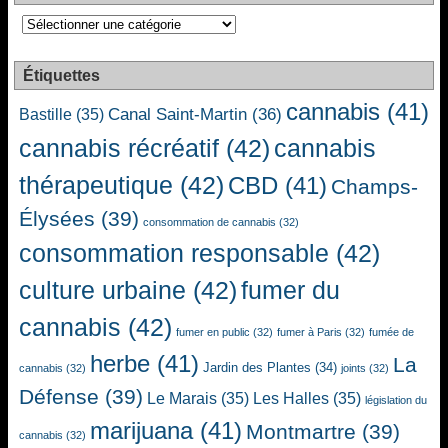
Catégories
Étiquettes
cannabis
(41)
Canal Saint-Martin
(36)
Bastille
(35)
cannabis récréatif
(42)
cannabis
thérapeutique
(42)
CBD
(41)
Champs-
Élysées
(39)
consommation de cannabis
(32)
consommation responsable
(42)
culture urbaine
(42)
fumer du
cannabis
(42)
fumer en public
(32)
fumer à Paris
(32)
fumée de
herbe
(41)
La
Jardin des Plantes
(34)
cannabis
(32)
joints
(32)
Défense
(39)
Le Marais
(35)
Les Halles
(35)
législation du
marijuana
(41)
Montmartre
(39)
cannabis
(32)