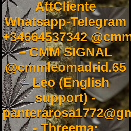
AttCliente
Whatsapp-Telegram
+34664537342 @cmm
– CMM SIGNAL
@cmmleomadrid.65
– Leo (English
support) -
panterarosa1772@gm
- Threema: