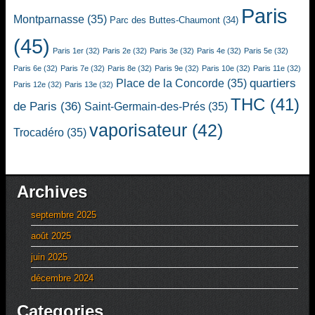
Paris
Montparnasse
(35)
Parc des Buttes-Chaumont
(34)
(45)
Paris 1er
(32)
Paris 2e
(32)
Paris 3e
(32)
Paris 4e
(32)
Paris 5e
(32)
Paris 6e
(32)
Paris 7e
(32)
Paris 8e
(32)
Paris 9e
(32)
Paris 10e
(32)
Paris 11e
(32)
quartiers
Place de la Concorde
(35)
Paris 12e
(32)
Paris 13e
(32)
THC
(41)
de Paris
(36)
Saint-Germain-des-Prés
(35)
vaporisateur
(42)
Trocadéro
(35)
Archives
septembre 2025
août 2025
juin 2025
décembre 2024
Categories