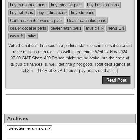
buy cannabis france
buy cocaine paris
buy hashish paris
buy lsd paris
buy mdma paris
buy xtc paris
Comme acheter weed a paris
Dealer cannabis paris
dealer cocaine paris
dealer hash paris
music FR
news EN
news fr
relax
With the nation’s finances in a parlous state, decriminalisation could
raise millions of euros – as well as cut crime Wed 27 Nov 2024
07.00 GMT Share 420 France might not be broke, but the state of
its public finances is, well, definitely not good. Total debt stands at
€3.2tn – 112% of GDP. Interest payments on that […]
Read Post
Archives
Archives