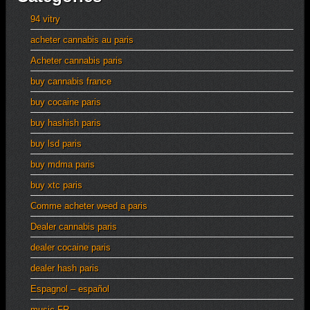
94 vitry
acheter cannabis au paris
Acheter cannabis paris
buy cannabis france
buy cocaine paris
buy hashish paris
buy lsd paris
buy mdma paris
buy xtc paris
Comme acheter weed a paris
Dealer cannabis paris
dealer cocaine paris
dealer hash paris
Espagnol – español
music FR