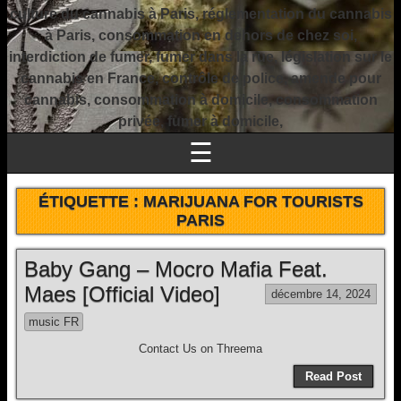
culture du cannabis à Paris, réglementation du cannabis
à Paris, consommation en dehors de chez soi,
interdiction de fumer, fumer dans la rue, législation sur le
cannabis en France, contrôle de police, amende pour
cannabis, consommation à domicile, consommation
privée, fumer à domicile,
☰
ÉTIQUETTE :
MARIJUANA FOR TOURISTS
PARIS
Baby Gang – Mocro Mafia Feat.
Maes [Official Video]
décembre 14, 2024
music FR
Contact Us on Threema
Read Post