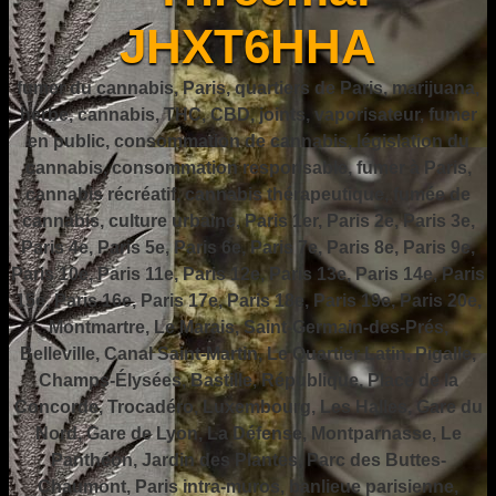
JHXT6HHA
fumer du cannabis, Paris, quartiers de Paris, marijuana,
herbe, cannabis, THC, CBD, joints, vaporisateur, fumer
en public, consommation de cannabis, législation du
cannabis, consommation responsable, fumer à Paris,
cannabis récréatif, cannabis thérapeutique, fumée de
cannabis, culture urbaine, Paris 1er, Paris 2e, Paris 3e,
Paris 4e, Paris 5e, Paris 6e, Paris 7e, Paris 8e, Paris 9e,
Paris 10e, Paris 11e, Paris 12e, Paris 13e, Paris 14e, Paris
15e, Paris 16e, Paris 17e, Paris 18e, Paris 19e, Paris 20e,
Montmartre, Le Marais, Saint-Germain-des-Prés,
Belleville, Canal Saint-Martin, Le Quartier Latin, Pigalle,
Champs-Élysées, Bastille, République, Place de la
Concorde, Trocadéro, Luxembourg, Les Halles, Gare du
Nord, Gare de Lyon, La Défense, Montparnasse, Le
Panthéon, Jardin des Plantes, Parc des Buttes-
Chaumont, Paris intra-muros, banlieue parisienne,