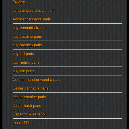
94 vitry
acheter cannabis au paris
Acheter cannabis paris
buy cannabis france
buy cocaine paris
buy hashish paris
buy lsd paris
buy mdma paris
buy xtc paris
Comme acheter weed a paris
Dealer cannabis paris
dealer cocaine paris
dealer hash paris
Espagnol – español
music FR