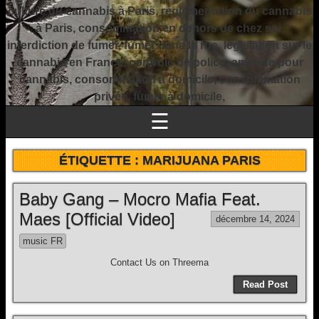
culture du cannabis à Paris, réglementation du cannabis
à Paris, consommation en dehors de chez soi,
interdiction de fumer, fumer dans la rue, législation sur le
cannabis en France, contrôle de police, amende pour
cannabis, consommation à domicile, consommation
privée, fumer à domicile,
☰
ÉTIQUETTE :
MARIJUANA PARIS
Baby Gang – Mocro Mafia Feat.
Maes [Official Video]
décembre 14, 2024
music FR
Contact Us on Threema
Read Post