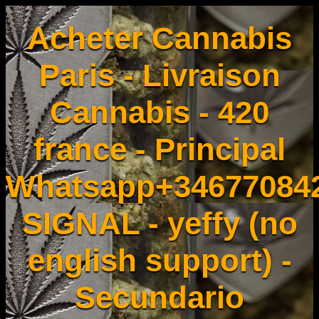
Acheter Cannabis
Paris - Livraison
Cannabis - 420
france - Principal
Whatsapp+34677084
SIGNAL - yeffy (no
english support) -
Secundario