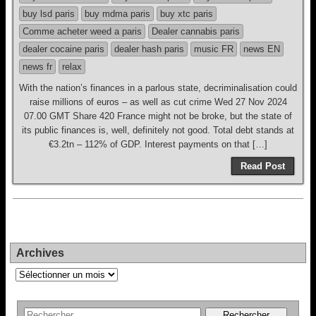
buy lsd paris
buy mdma paris
buy xtc paris
Comme acheter weed a paris
Dealer cannabis paris
dealer cocaine paris
dealer hash paris
music FR
news EN
news fr
relax
With the nation’s finances in a parlous state, decriminalisation could
raise millions of euros – as well as cut crime Wed 27 Nov 2024
07.00 GMT Share 420 France might not be broke, but the state of
its public finances is, well, definitely not good. Total debt stands at
€3.2tn – 112% of GDP. Interest payments on that […]
Read Post
Archives
Archives