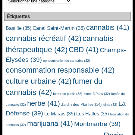
Étiquettes
cannabis
(41)
Canal Saint-Martin
(36)
Bastille
(35)
cannabis récréatif
(42)
cannabis
thérapeutique
(42)
CBD
(41)
Champs-
Élysées
(39)
consommation de cannabis
(32)
consommation responsable
(42)
culture urbaine
(42)
fumer du
cannabis
(42)
fumer en public
(32)
fumer à Paris
(32)
fumée de
herbe
(41)
La
Jardin des Plantes
(34)
cannabis
(32)
joints
(32)
Défense
(39)
Le Marais
(35)
Les Halles
(35)
législation du
marijuana
(41)
Montmartre
(39)
cannabis
(32)