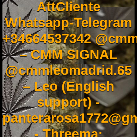
AttCliente
Whatsapp-Telegram
+34664537342 @cmm
– CMM SIGNAL
@cmmleomadrid.65
– Leo (English
support) -
panterarosa1772@gm
- Threema: