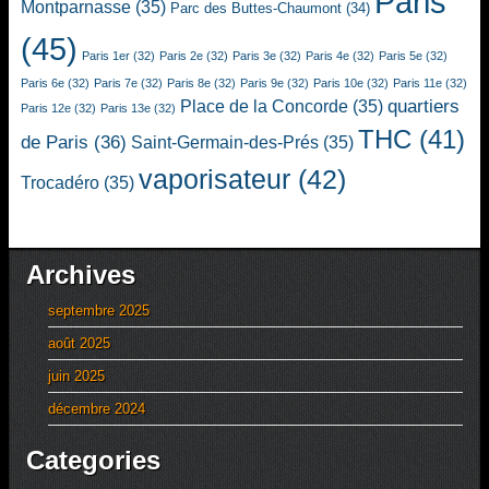
Paris
Montparnasse
(35)
Parc des Buttes-Chaumont
(34)
(45)
Paris 1er
(32)
Paris 2e
(32)
Paris 3e
(32)
Paris 4e
(32)
Paris 5e
(32)
Paris 6e
(32)
Paris 7e
(32)
Paris 8e
(32)
Paris 9e
(32)
Paris 10e
(32)
Paris 11e
(32)
quartiers
Place de la Concorde
(35)
Paris 12e
(32)
Paris 13e
(32)
THC
(41)
de Paris
(36)
Saint-Germain-des-Prés
(35)
vaporisateur
(42)
Trocadéro
(35)
Archives
septembre 2025
août 2025
juin 2025
décembre 2024
Categories