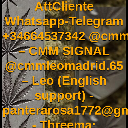
AttCliente
Whatsapp-Telegram
+34664537342 @cmm
– CMM SIGNAL
@cmmleomadrid.65
– Leo (English
support) -
panterarosa1772@gm
- Threema: