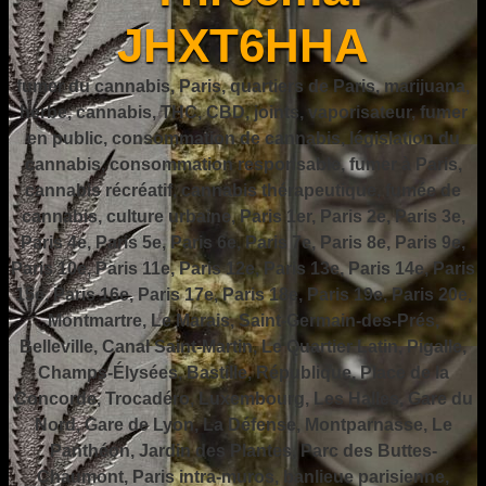
JHXT6HHA
fumer du cannabis, Paris, quartiers de Paris, marijuana,
herbe, cannabis, THC, CBD, joints, vaporisateur, fumer
en public, consommation de cannabis, législation du
cannabis, consommation responsable, fumer à Paris,
cannabis récréatif, cannabis thérapeutique, fumée de
cannabis, culture urbaine, Paris 1er, Paris 2e, Paris 3e,
Paris 4e, Paris 5e, Paris 6e, Paris 7e, Paris 8e, Paris 9e,
Paris 10e, Paris 11e, Paris 12e, Paris 13e, Paris 14e, Paris
15e, Paris 16e, Paris 17e, Paris 18e, Paris 19e, Paris 20e,
Montmartre, Le Marais, Saint-Germain-des-Prés,
Belleville, Canal Saint-Martin, Le Quartier Latin, Pigalle,
Champs-Élysées, Bastille, République, Place de la
Concorde, Trocadéro, Luxembourg, Les Halles, Gare du
Nord, Gare de Lyon, La Défense, Montparnasse, Le
Panthéon, Jardin des Plantes, Parc des Buttes-
Chaumont, Paris intra-muros, banlieue parisienne,