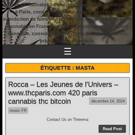
culture du cannabis à Paris, réglementation du cannabis
à Paris, consommation en dehors de chez soi,
interdiction de fumer, fumer dans la rue, législation sur le
cannabis en France, contrôle de police, amende pour
cannabis, consommation à domicile, consommation
privée, fumer à domicile,
☰
ÉTIQUETTE :
MASTA
Rocca – Les Jeunes de l’Univers –
www.thcparis.com 420 paris
cannabis thc bitcoin
décembre 14, 2024
music FR
Contact Us on Threema
Read Post