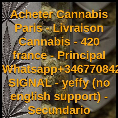
Acheter Cannabis
Paris - Livraison
Cannabis - 420
france - Principal
Whatsapp+34677084
SIGNAL - yeffy (no
english support) -
Secundario