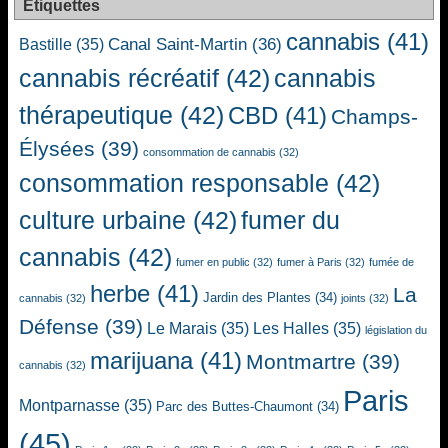
Étiquettes
cannabis
(41)
Canal Saint-Martin
(36)
Bastille
(35)
cannabis récréatif
(42)
cannabis
thérapeutique
(42)
CBD
(41)
Champs-
Élysées
(39)
consommation de cannabis
(32)
consommation responsable
(42)
culture urbaine
(42)
fumer du
cannabis
(42)
fumer en public
(32)
fumer à Paris
(32)
fumée de
herbe
(41)
La
Jardin des Plantes
(34)
cannabis
(32)
joints
(32)
Défense
(39)
Le Marais
(35)
Les Halles
(35)
législation du
marijuana
(41)
Montmartre
(39)
cannabis
(32)
Paris
Montparnasse
(35)
Parc des Buttes-Chaumont
(34)
(45)