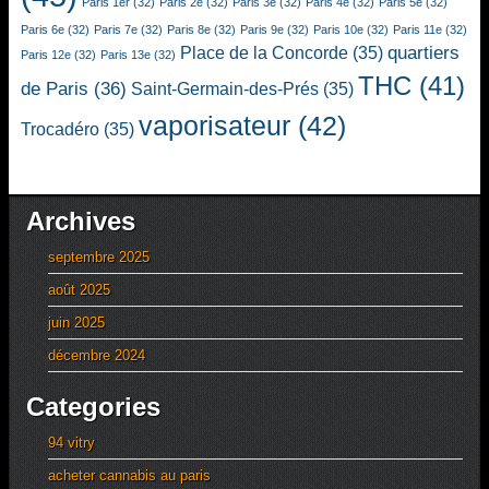
Paris 1er
(32)
Paris 2e
(32)
Paris 3e
(32)
Paris 4e
(32)
Paris 5e
(32)
Paris 6e
(32)
Paris 7e
(32)
Paris 8e
(32)
Paris 9e
(32)
Paris 10e
(32)
Paris 11e
(32)
quartiers
Place de la Concorde
(35)
Paris 12e
(32)
Paris 13e
(32)
THC
(41)
de Paris
(36)
Saint-Germain-des-Prés
(35)
vaporisateur
(42)
Trocadéro
(35)
Archives
septembre 2025
août 2025
juin 2025
décembre 2024
Categories
94 vitry
acheter cannabis au paris