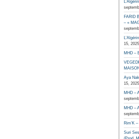
L’Algéri
septemb
FARID 
– « MAG
septemb
L’Algéri
15, 202
MHD – 
VEGEDR
MAISO
Aya Naka
15, 202
MHD – A
septemb
MHD – A
septemb
Rim’K – 
Suri Se
(Prod. M