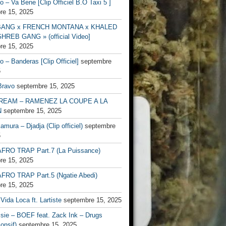
no – Va Bene [Clip Officiel B.O Taxi 5 ]
re 15, 2025
BANG x FRENCH MONTANA x KHALED
HREB GANG » (official Video]
re 15, 2025
no – Banderas [Clip Officiel]
septembre
5
Bravo
septembre 15, 2025
EAM – RAMENEZ LA COUPE A LA
N
septembre 15, 2025
mura – Djadja (Clip officiel)
septembre
5
FRO TRAP Part.7 (La Puissance)
re 15, 2025
FRO TRAP Part.5 (Ngatie Abedi)
re 15, 2025
Vida Loca ft. Lartiste
septembre 15, 2025
ssie – BOEF feat. Zack Ink – Drugs
onsif)
septembre 15, 2025