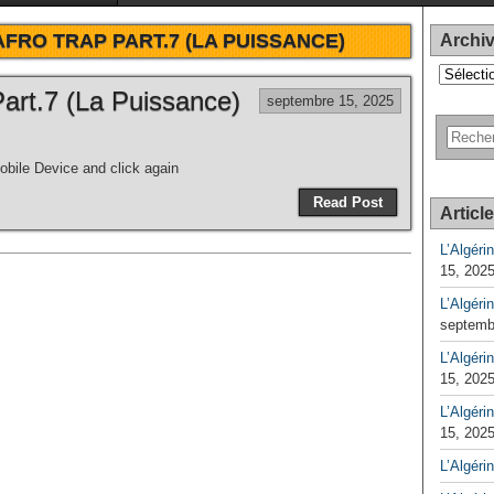
AFRO TRAP PART.7 (LA PUISSANCE)
Archi
Archives
t.7 (La Puissance)
septembre 15, 2025
bile Device and click again
Read Post
Articl
L’Algéri
15, 202
L’Algéri
septemb
L’Algérin
15, 202
L’Algérin
15, 202
L’Algéri