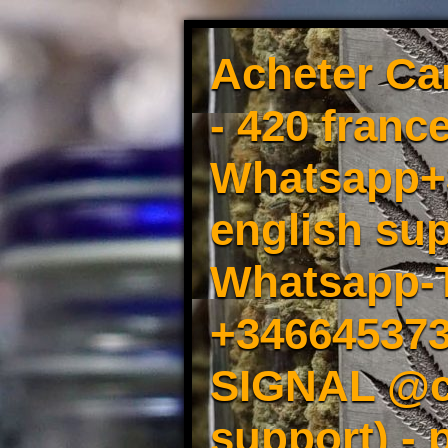
Acheter Ca
- 420 france
Whatsapp+3
english sup
Whatsapp-
+34664537
SIGNAL @cm
support) -