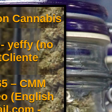
son Cannabis
 yeffy (no
tCliente
65 – CMM
o (English
il.com -