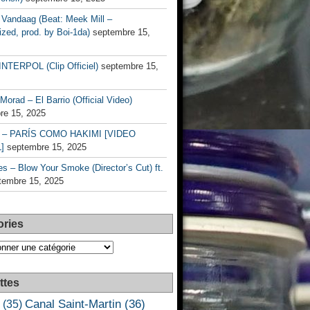
Vandaag (Beat: Meek Mill –
zed, prod. by Boi-1da)
septembre 15,
INTERPOL (Clip Officiel)
septembre 15,
Morad – El Barrio (Official Video)
re 15, 2025
– PARÍS COMO HAKIMI [VIDEO
]
septembre 15, 2025
s – Blow Your Smoke (Director’s Cut) ft.
tembre 15, 2025
ories
es
ttes
Canal Saint-Martin
(36)
(35)