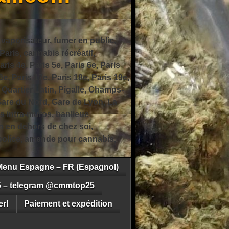
 vaporisateur, fumer en public,
ris, cannabis récréatif,
ris 4e, Paris 5e, Paris 6e, Paris
6e, Paris 17e, Paris 18e, Paris 19e,
 Quartier Latin, Pigalle, Champs-
Gare du Nord, Gare de Lyon, La
s intra-muros, banlieue
n en dehors de chez soi,
e police, amende pour cannabis,
Menu Espagne – FR (Espagnol)
5 – telegram @cmmtop25
r!
Paiement et expédition