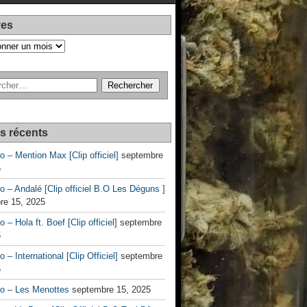
ves
es récents
no – Mention Max [Clip officiel]
septembre
5
no – Andalé [Clip officiel B.O Les Déguns ]
re 15, 2025
o – Hola ft. Boef [Clip officiel]
septembre
5
o – International [Clip Officiel]
septembre
5
no – Les Menottes
septembre 15, 2025