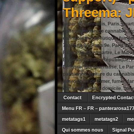
Threema: 
fumer du cannabis, Paris, quart
consommation de cannabis, légi
cannabis thérapeutique, fumée de
7e, Paris 8e, Paris 9e, Paris 10e
Paris 20e, Montmartre, Le Marais
Élysées, Bastille, République,
Défense, Montparnasse, Le Pant
parisienne, culture du cannabi
interdiction de fumer, fumer da
consommation à domicile, cons
Contact
Encrypted Conta
Menu FR – FR – panterarosa17
metatags1
metatags2
me
Qui sommes nous
Signal Pu