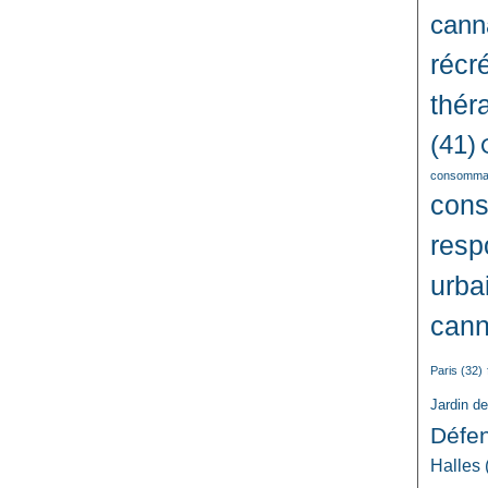
cann
récré
thér
(41)
consommat
con
resp
urba
cann
Paris
(32)
Jardin d
Défe
Halles