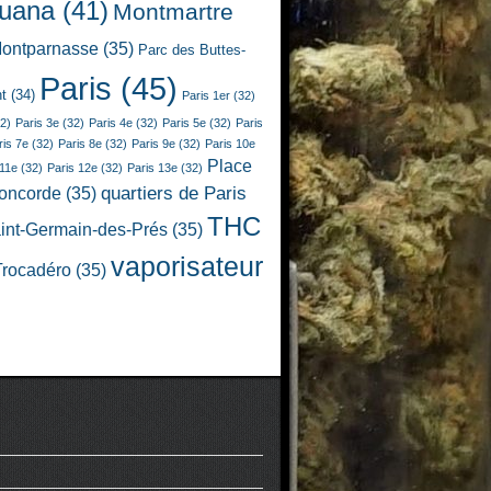
juana
(41)
Montmartre
ontparnasse
(35)
Parc des Buttes-
Paris
(45)
t
(34)
Paris 1er
(32)
2)
Paris 3e
(32)
Paris 4e
(32)
Paris 5e
(32)
Paris
ris 7e
(32)
Paris 8e
(32)
Paris 9e
(32)
Paris 10e
Place
 11e
(32)
Paris 12e
(32)
Paris 13e
(32)
quartiers de Paris
Concorde
(35)
THC
int-Germain-des-Prés
(35)
vaporisateur
Trocadéro
(35)