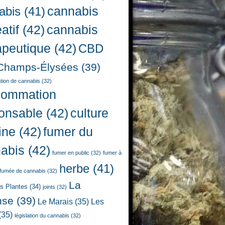
cannabis
abis
(41)
atif
(42)
cannabis
apeutique
(42)
CBD
Champs-Élysées
(39)
ion de cannabis
(32)
sommation
onsable
(42)
culture
ine
(42)
fumer du
abis
(42)
fumer en public
(32)
fumer à
herbe
(41)
fumée de cannabis
(32)
La
es Plantes
(34)
joints
(32)
nse
(39)
Le Marais
(35)
Les
(35)
législation du cannabis
(32)