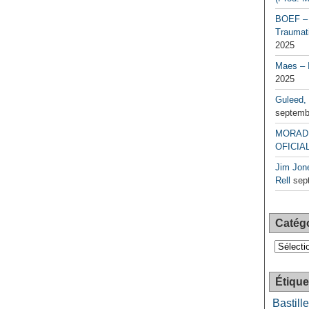
BOEF – 
Traumati
2025
Maes – 
2025
Guleed, 
septemb
MORAD 
OFICIAL
Jim Jone
Rell
sep
Catég
Catégori
Étique
Bastille