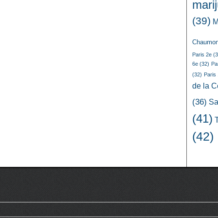
mari
(39)
M
Chaumon
Paris 2e
(3
6e
(32)
Pa
(32)
Paris
de la 
(36)
Sa
(41)
(42)