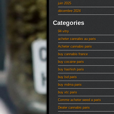
juin 2025
décembre 2024
Categories
94 vitry
acheter cannabis au paris
Acheter cannabis paris
buy cannabis france
buy cocaine paris
buy hashish paris
buy lsd paris
buy mdma paris
buy xtc paris
Comme acheter weed a paris
Dealer cannabis paris