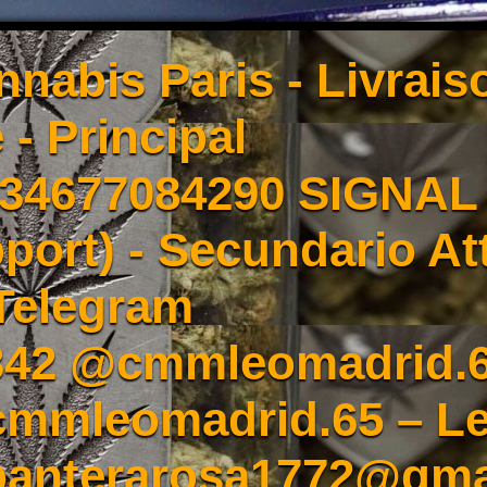
nnabis Paris - Livrai
 - Principal
4677084290 SIGNAL -
port) - Secundario At
Telegram
342 @cmmleomadrid.
mleomadrid.65 – Le
 panterarosa1772@gma