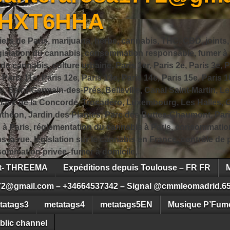
JHXT6HHA
iers de Paris, marijuana, herbe, cannabis, THC, CBD, joints,
slation du cannabis, consommation responsable, fumer à Pa
 cannabis, culture urbaine, Paris 1er, Paris 2e, Paris 3e, Pa
, Paris 11e, Paris 12e, Paris 13e, Paris 14e, Paris 15e, Paris 1
, Saint-Germain-des-Prés, Belleville, Canal Saint-Martin, Le
 Place de la Concorde, Trocadéro, Luxembourg, Les Halles, 
héon, Jardin des Plantes, Parc des Buttes-Chaumont, Pari
s à Paris, réglementation du cannabis à Paris, consommatio
ns la rue, législation sur le cannabis en France, contrôle d
ommation privée, fumer à domicile,
ct- THREEMA
Expéditions depuis Toulouse – FR FR
72@gmail.com – +34664537342 – Signal @cmmleomadrid.6
tatags3
metatags4
metatags5EN
Musique P’Fume
blic channel