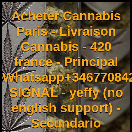
Acheter Cannabis
Paris - Livraison
Cannabis - 420
france - Principal
Whatsapp+34677084
SIGNAL - yeffy (no
english support) -
Secundario