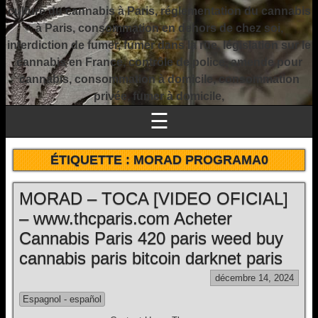
culture du cannabis à Paris, réglementation du cannabis
à Paris, consommation en dehors de chez soi,
interdiction de fumer, fumer dans la rue, législation sur le
cannabis en France, contrôle de police, amende pour
cannabis, consommation à domicile, consommation
privée, fumer à domicile,
☰
ÉTIQUETTE :
MORAD PROGRAMA0
MORAD – TOCA [VIDEO OFICIAL]
– www.thcparis.com Acheter
Cannabis Paris 420 paris weed buy
cannabis paris bitcoin darknet paris
décembre 14, 2024
Espagnol - español