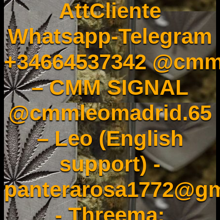
AttCliente
Whatsapp-Telegram
+34664537342 @cmm
– CMM SIGNAL
@cmmleomadrid.65
– Leo (English
support) -
panterarosa1772@gm
- Threema: