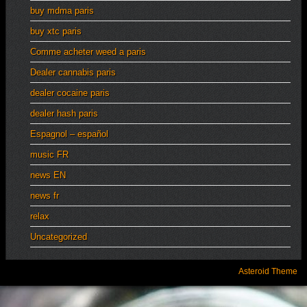
buy mdma paris
buy xtc paris
Comme acheter weed a paris
Dealer cannabis paris
dealer cocaine paris
dealer hash paris
Espagnol – español
music FR
news EN
news fr
relax
Uncategorized
Asteroid Theme