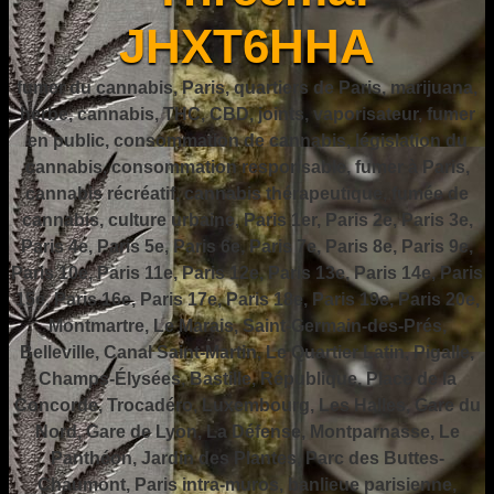
JHXT6HHA
fumer du cannabis, Paris, quartiers de Paris, marijuana,
herbe, cannabis, THC, CBD, joints, vaporisateur, fumer
en public, consommation de cannabis, législation du
cannabis, consommation responsable, fumer à Paris,
cannabis récréatif, cannabis thérapeutique, fumée de
cannabis, culture urbaine, Paris 1er, Paris 2e, Paris 3e,
Paris 4e, Paris 5e, Paris 6e, Paris 7e, Paris 8e, Paris 9e,
Paris 10e, Paris 11e, Paris 12e, Paris 13e, Paris 14e, Paris
15e, Paris 16e, Paris 17e, Paris 18e, Paris 19e, Paris 20e,
Montmartre, Le Marais, Saint-Germain-des-Prés,
Belleville, Canal Saint-Martin, Le Quartier Latin, Pigalle,
Champs-Élysées, Bastille, République, Place de la
Concorde, Trocadéro, Luxembourg, Les Halles, Gare du
Nord, Gare de Lyon, La Défense, Montparnasse, Le
Panthéon, Jardin des Plantes, Parc des Buttes-
Chaumont, Paris intra-muros, banlieue parisienne,