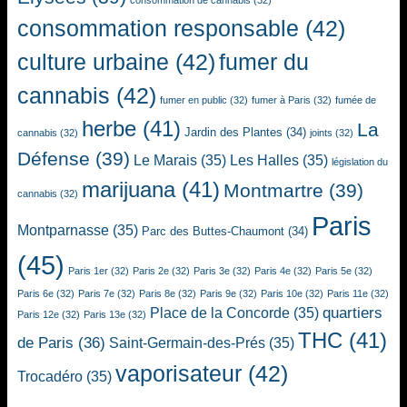
consommation de cannabis
(32)
consommation responsable
(42)
culture urbaine
(42)
fumer du
cannabis
(42)
fumer en public
(32)
fumer à Paris
(32)
fumée de
herbe
(41)
La
Jardin des Plantes
(34)
cannabis
(32)
joints
(32)
Défense
(39)
Le Marais
(35)
Les Halles
(35)
législation du
marijuana
(41)
Montmartre
(39)
cannabis
(32)
Paris
Montparnasse
(35)
Parc des Buttes-Chaumont
(34)
(45)
Paris 1er
(32)
Paris 2e
(32)
Paris 3e
(32)
Paris 4e
(32)
Paris 5e
(32)
Paris 6e
(32)
Paris 7e
(32)
Paris 8e
(32)
Paris 9e
(32)
Paris 10e
(32)
Paris 11e
(32)
quartiers
Place de la Concorde
(35)
Paris 12e
(32)
Paris 13e
(32)
THC
(41)
de Paris
(36)
Saint-Germain-des-Prés
(35)
vaporisateur
(42)
Trocadéro
(35)