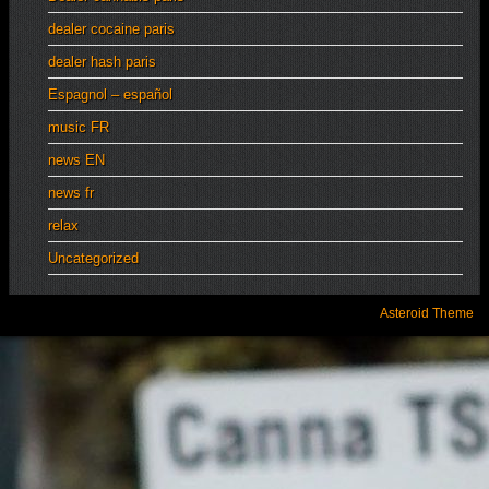
dealer cocaine paris
dealer hash paris
Espagnol – español
music FR
news EN
news fr
relax
Uncategorized
Asteroid Theme