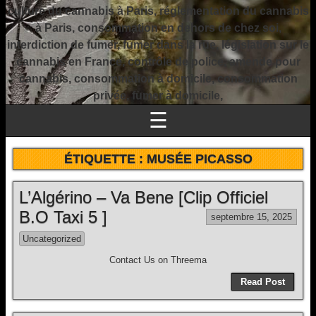
culture du cannabis à Paris, réglementation du cannabis
à Paris, consommation en dehors de chez soi,
interdiction de fumer, fumer dans la rue, législation sur le
cannabis en France, contrôle de police, amende pour
cannabis, consommation à domicile, consommation
privée, fumer à domicile,
☰
ÉTIQUETTE :
MUSÉE PICASSO
L’Algérino – Va Bene [Clip Officiel
B.O Taxi 5 ]
septembre 15, 2025
Uncategorized
Contact Us on Threema
Read Post