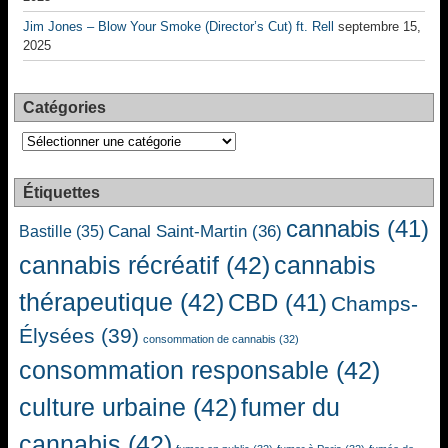
Jim Jones – Blow Your Smoke (Director’s Cut) ft. Rell
septembre 15,
2025
Catégories
Catégories
Étiquettes
cannabis
(41)
Canal Saint-Martin
(36)
Bastille
(35)
cannabis récréatif
(42)
cannabis
thérapeutique
(42)
CBD
(41)
Champs-
Élysées
(39)
consommation de cannabis
(32)
consommation responsable
(42)
culture urbaine
(42)
fumer du
cannabis
(42)