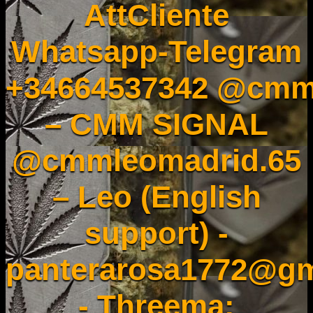
AttCliente
Whatsapp-Telegram
+34664537342 @cmm
– CMM SIGNAL
@cmmleomadrid.65
– Leo (English
support) -
panterarosa1772@gm
- Threema: