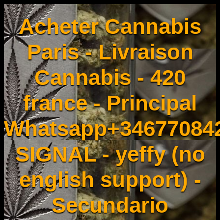
Acheter Cannabis
Paris - Livraison
Cannabis - 420
france - Principal
Whatsapp+34677084
SIGNAL - yeffy (no
english support) -
Secundario