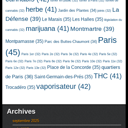
fumer en public
(32)
fumer à Paris
(32)
fumée de
herbe
(41)
La
Jardin des Plantes
(34)
cannabis
(32)
joints
(32)
Défense
(39)
Le Marais
(35)
Les Halles
(35)
législation du
marijuana
(41)
Montmartre
(39)
cannabis
(32)
Paris
Montparnasse
(35)
Parc des Buttes-Chaumont
(34)
(45)
Paris 1er
(32)
Paris 2e
(32)
Paris 3e
(32)
Paris 4e
(32)
Paris 5e
(32)
Paris 6e
(32)
Paris 7e
(32)
Paris 8e
(32)
Paris 9e
(32)
Paris 10e
(32)
Paris 11e
(32)
quartiers
Place de la Concorde
(35)
Paris 12e
(32)
Paris 13e
(32)
THC
(41)
de Paris
(36)
Saint-Germain-des-Prés
(35)
vaporisateur
(42)
Trocadéro
(35)
Archives
septembre 2025