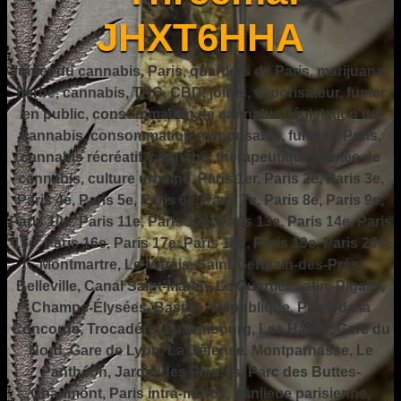
JHXT6HHA
fumer du cannabis, Paris, quartiers de Paris, marijuana,
herbe, cannabis, THC, CBD, joints, vaporisateur, fumer
en public, consommation de cannabis, législation du
cannabis, consommation responsable, fumer à Paris,
cannabis récréatif, cannabis thérapeutique, fumée de
cannabis, culture urbaine, Paris 1er, Paris 2e, Paris 3e,
Paris 4e, Paris 5e, Paris 6e, Paris 7e, Paris 8e, Paris 9e,
Paris 10e, Paris 11e, Paris 12e, Paris 13e, Paris 14e, Paris
15e, Paris 16e, Paris 17e, Paris 18e, Paris 19e, Paris 20e,
Montmartre, Le Marais, Saint-Germain-des-Prés,
Belleville, Canal Saint-Martin, Le Quartier Latin, Pigalle,
Champs-Élysées, Bastille, République, Place de la
Concorde, Trocadéro, Luxembourg, Les Halles, Gare du
Nord, Gare de Lyon, La Défense, Montparnasse, Le
Panthéon, Jardin des Plantes, Parc des Buttes-
Chaumont, Paris intra-muros, banlieue parisienne,