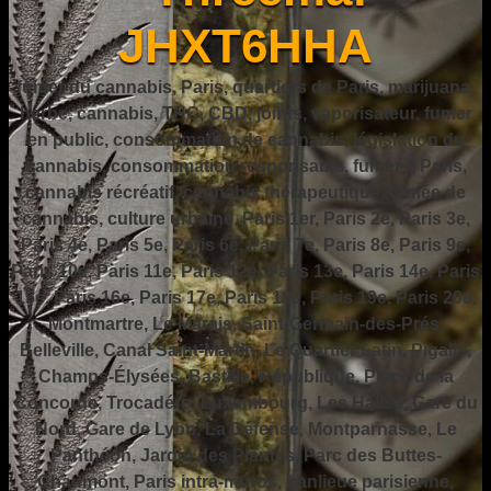
JHXT6HHA
fumer du cannabis, Paris, quartiers de Paris, marijuana,
herbe, cannabis, THC, CBD, joints, vaporisateur, fumer
en public, consommation de cannabis, législation du
cannabis, consommation responsable, fumer à Paris,
cannabis récréatif, cannabis thérapeutique, fumée de
cannabis, culture urbaine, Paris 1er, Paris 2e, Paris 3e,
Paris 4e, Paris 5e, Paris 6e, Paris 7e, Paris 8e, Paris 9e,
Paris 10e, Paris 11e, Paris 12e, Paris 13e, Paris 14e, Paris
15e, Paris 16e, Paris 17e, Paris 18e, Paris 19e, Paris 20e,
Montmartre, Le Marais, Saint-Germain-des-Prés,
Belleville, Canal Saint-Martin, Le Quartier Latin, Pigalle,
Champs-Élysées, Bastille, République, Place de la
Concorde, Trocadéro, Luxembourg, Les Halles, Gare du
Nord, Gare de Lyon, La Défense, Montparnasse, Le
Panthéon, Jardin des Plantes, Parc des Buttes-
Chaumont, Paris intra-muros, banlieue parisienne,