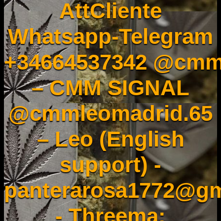
AttCliente
Whatsapp-Telegram
+34664537342 @cmm
– CMM SIGNAL
@cmmleomadrid.65
– Leo (English
support) -
panterarosa1772@gm
- Threema: