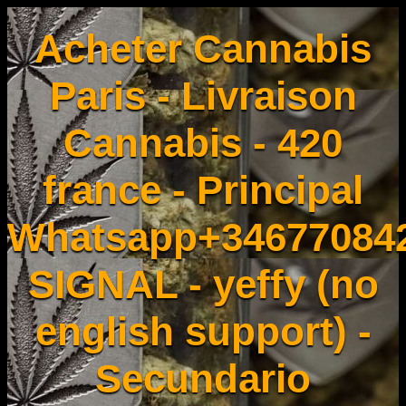
Acheter Cannabis
Paris - Livraison
Cannabis - 420
france - Principal
Whatsapp+34677084
SIGNAL - yeffy (no
english support) -
Secundario