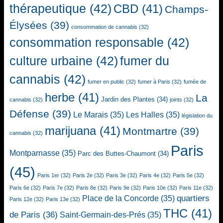
thérapeutique
(42)
CBD
(41)
Champs-
Élysées
(39)
consommation de cannabis
(32)
consommation responsable
(42)
culture urbaine
(42)
fumer du
cannabis
(42)
fumer en public
(32)
fumer à Paris
(32)
fumée de
herbe
(41)
La
Jardin des Plantes
(34)
cannabis
(32)
joints
(32)
Défense
(39)
Le Marais
(35)
Les Halles
(35)
législation du
marijuana
(41)
Montmartre
(39)
cannabis
(32)
Paris
Montparnasse
(35)
Parc des Buttes-Chaumont
(34)
(45)
Paris 1er
(32)
Paris 2e
(32)
Paris 3e
(32)
Paris 4e
(32)
Paris 5e
(32)
Paris 6e
(32)
Paris 7e
(32)
Paris 8e
(32)
Paris 9e
(32)
Paris 10e
(32)
Paris 11e
(32)
quartiers
Place de la Concorde
(35)
Paris 12e
(32)
Paris 13e
(32)
THC
(41)
de Paris
(36)
Saint-Germain-des-Prés
(35)