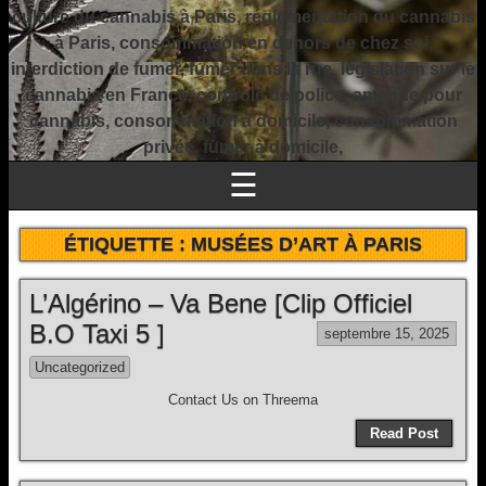
culture du cannabis à Paris, réglementation du cannabis
à Paris, consommation en dehors de chez soi,
interdiction de fumer, fumer dans la rue, législation sur le
cannabis en France, contrôle de police, amende pour
cannabis, consommation à domicile, consommation
privée, fumer à domicile,
☰
ÉTIQUETTE :
MUSÉES D’ART À PARIS
L’Algérino – Va Bene [Clip Officiel
B.O Taxi 5 ]
septembre 15, 2025
Uncategorized
Contact Us on Threema
Read Post