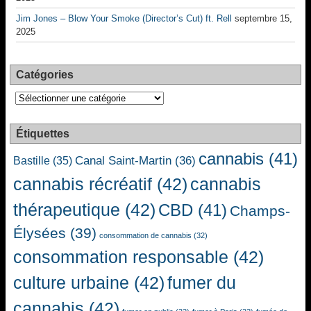
Jim Jones – Blow Your Smoke (Director’s Cut) ft. Rell
septembre 15,
2025
Catégories
Catégories
Étiquettes
cannabis
(41)
Canal Saint-Martin
(36)
Bastille
(35)
cannabis récréatif
(42)
cannabis
thérapeutique
(42)
CBD
(41)
Champs-
Élysées
(39)
consommation de cannabis
(32)
consommation responsable
(42)
culture urbaine
(42)
fumer du
cannabis
(42)