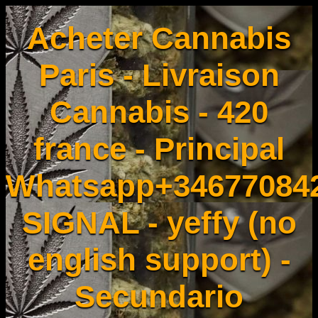
Acheter Cannabis
Paris - Livraison
Cannabis - 420
france - Principal
Whatsapp+34677084
SIGNAL - yeffy (no
english support) -
Secundario