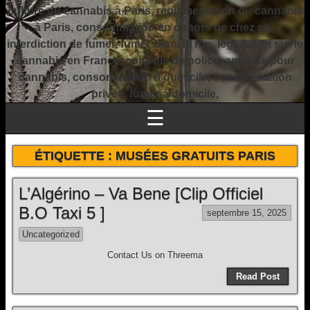
culture du cannabis à Paris, réglementation du cannabis
à Paris, consommation en dehors de chez soi,
interdiction de fumer, fumer dans la rue, législation sur le
cannabis en France, contrôle de police, amende pour
cannabis, consommation à domicile, consommation
privée, fumer à domicile,
☰
ÉTIQUETTE :
MUSÉES GRATUITS PARIS
L’Algérino – Va Bene [Clip Officiel
B.O Taxi 5 ]
septembre 15, 2025
Uncategorized
Contact Us on Threema
Read Post