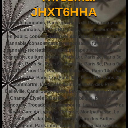
JHXT6HHA
fumer du cannabis, Paris, quartiers de Paris, marijuana,
herbe, cannabis, THC, CBD, joints, vaporisateur, fumer
en public, consommation de cannabis, législation du
cannabis, consommation responsable, fumer à Paris,
cannabis récréatif, cannabis thérapeutique, fumée de
cannabis, culture urbaine, Paris 1er, Paris 2e, Paris 3e,
Paris 4e, Paris 5e, Paris 6e, Paris 7e, Paris 8e, Paris 9e,
Paris 10e, Paris 11e, Paris 12e, Paris 13e, Paris 14e, Paris
15e, Paris 16e, Paris 17e, Paris 18e, Paris 19e, Paris 20e,
Montmartre, Le Marais, Saint-Germain-des-Prés,
Belleville, Canal Saint-Martin, Le Quartier Latin, Pigalle,
Champs-Élysées, Bastille, République, Place de la
Concorde, Trocadéro, Luxembourg, Les Halles, Gare du
Nord, Gare de Lyon, La Défense, Montparnasse, Le
Panthéon, Jardin des Plantes, Parc des Buttes-
Chaumont, Paris intra-muros, banlieue parisienne,