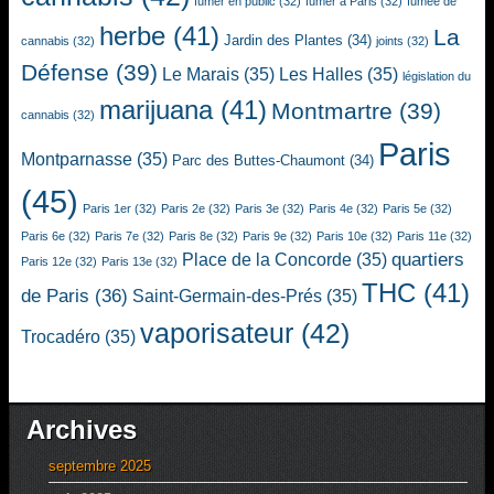
fumer en public
(32)
fumer à Paris
(32)
fumée de
herbe
(41)
La
Jardin des Plantes
(34)
cannabis
(32)
joints
(32)
Défense
(39)
Le Marais
(35)
Les Halles
(35)
législation du
marijuana
(41)
Montmartre
(39)
cannabis
(32)
Paris
Montparnasse
(35)
Parc des Buttes-Chaumont
(34)
(45)
Paris 1er
(32)
Paris 2e
(32)
Paris 3e
(32)
Paris 4e
(32)
Paris 5e
(32)
Paris 6e
(32)
Paris 7e
(32)
Paris 8e
(32)
Paris 9e
(32)
Paris 10e
(32)
Paris 11e
(32)
quartiers
Place de la Concorde
(35)
Paris 12e
(32)
Paris 13e
(32)
THC
(41)
de Paris
(36)
Saint-Germain-des-Prés
(35)
vaporisateur
(42)
Trocadéro
(35)
Archives
septembre 2025