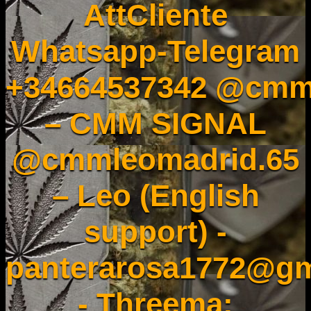
AttCliente
Whatsapp-Telegram
+34664537342 @cmm
– CMM SIGNAL
@cmmleomadrid.65
– Leo (English
support) -
panterarosa1772@gm
- Threema: