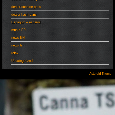
dealer cocaine paris
dealer hash paris
Espagnol – español
music FR
news EN
news fr
relax
Uncategorized
Asteroid Theme