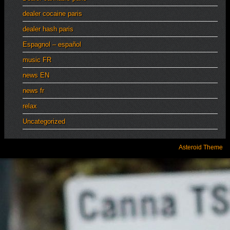
dealer cocaine paris
dealer hash paris
Espagnol – español
music FR
news EN
news fr
relax
Uncategorized
Asteroid Theme