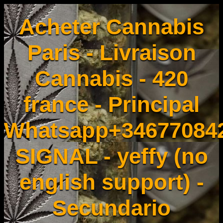
Acheter Cannabis
Paris - Livraison
Cannabis - 420
france - Principal
Whatsapp+34677084
SIGNAL - yeffy (no
english support) -
Secundario