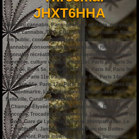
JHXT6HHA
fumer du cannabis, Paris, quartiers de Paris, marijuana,
herbe, cannabis, THC, CBD, joints, vaporisateur, fumer
en public, consommation de cannabis, législation du
cannabis, consommation responsable, fumer à Paris,
cannabis récréatif, cannabis thérapeutique, fumée de
cannabis, culture urbaine, Paris 1er, Paris 2e, Paris 3e,
Paris 4e, Paris 5e, Paris 6e, Paris 7e, Paris 8e, Paris 9e,
Paris 10e, Paris 11e, Paris 12e, Paris 13e, Paris 14e, Paris
15e, Paris 16e, Paris 17e, Paris 18e, Paris 19e, Paris 20e,
Montmartre, Le Marais, Saint-Germain-des-Prés,
Belleville, Canal Saint-Martin, Le Quartier Latin, Pigalle,
Champs-Élysées, Bastille, République, Place de la
Concorde, Trocadéro, Luxembourg, Les Halles, Gare du
Nord, Gare de Lyon, La Défense, Montparnasse, Le
Panthéon, Jardin des Plantes, Parc des Buttes-
Chaumont, Paris intra-muros, banlieue parisienne,