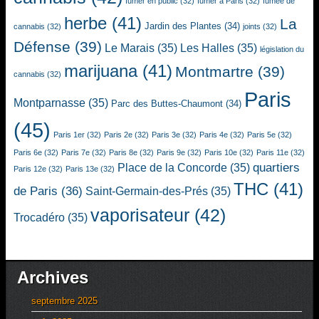
fumer en public
(32)
fumer à Paris
(32)
fumée de
herbe
(41)
La
Jardin des Plantes
(34)
cannabis
(32)
joints
(32)
Défense
(39)
Le Marais
(35)
Les Halles
(35)
législation du
marijuana
(41)
Montmartre
(39)
cannabis
(32)
Paris
Montparnasse
(35)
Parc des Buttes-Chaumont
(34)
(45)
Paris 1er
(32)
Paris 2e
(32)
Paris 3e
(32)
Paris 4e
(32)
Paris 5e
(32)
Paris 6e
(32)
Paris 7e
(32)
Paris 8e
(32)
Paris 9e
(32)
Paris 10e
(32)
Paris 11e
(32)
quartiers
Place de la Concorde
(35)
Paris 12e
(32)
Paris 13e
(32)
THC
(41)
de Paris
(36)
Saint-Germain-des-Prés
(35)
vaporisateur
(42)
Trocadéro
(35)
Archives
septembre 2025