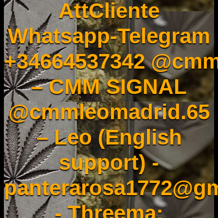
AttCliente
Whatsapp-Telegram
+34664537342 @cmm
– CMM SIGNAL
@cmmleomadrid.65
– Leo (English
support) -
panterarosa1772@gm
- Threema: