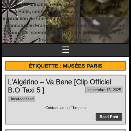
culture du cannabis à Paris, réglementation du cannabis
à Paris, consommation en dehors de chez soi,
interdiction de fumer, fumer dans la rue, législation sur le
cannabis en France, contrôle de police, amende pour
cannabis, consommation à domicile, consommation
privée, fumer à domicile,
☰
ÉTIQUETTE :
MUSÉES PARIS
L’Algérino – Va Bene [Clip Officiel
B.O Taxi 5 ]
septembre 15, 2025
Uncategorized
Contact Us on Threema
Read Post