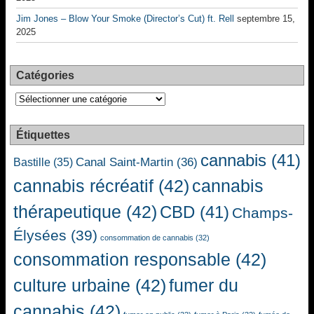
Jim Jones – Blow Your Smoke (Director’s Cut) ft. Rell
septembre 15,
2025
Catégories
Catégories
Étiquettes
cannabis
(41)
Canal Saint-Martin
(36)
Bastille
(35)
cannabis récréatif
(42)
cannabis
thérapeutique
(42)
CBD
(41)
Champs-
Élysées
(39)
consommation de cannabis
(32)
consommation responsable
(42)
culture urbaine
(42)
fumer du
cannabis
(42)