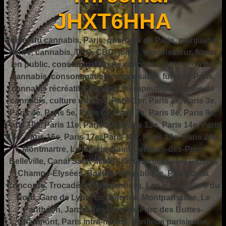
JHXT6HHA
fumer du cannabis, Paris, quartiers de Paris, marijuana,
herbe, cannabis, THC, CBD, joints, vaporisateur, fumer
en public, consommation de cannabis, législation du
cannabis, consommation responsable, fumer à Paris,
cannabis récréatif, cannabis thérapeutique, fumée de
cannabis, culture urbaine, Paris 1er, Paris 2e, Paris 3e,
Paris 4e, Paris 5e, Paris 6e, Paris 7e, Paris 8e, Paris 9e,
Paris 10e, Paris 11e, Paris 12e, Paris 13e, Paris 14e, Paris
15e, Paris 16e, Paris 17e, Paris 18e, Paris 19e, Paris 20e,
Montmartre, Le Marais, Saint-Germain-des-Prés,
Belleville, Canal Saint-Martin, Le Quartier Latin, Pigalle,
Champs-Élysées, Bastille, République, Place de la
Concorde, Trocadéro, Luxembourg, Les Halles, Gare du
Nord, Gare de Lyon, La Défense, Montparnasse, Le
Panthéon, Jardin des Plantes, Parc des Buttes-
Chaumont, Paris intra-muros, banlieue parisienne,