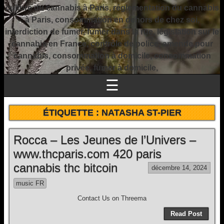
culture du cannabis à Paris, réglementation du cannabis
à Paris, consommation en dehors de chez soi,
interdiction de fumer, fumer dans la rue, législation sur le
cannabis en France, contrôle de police, amende pour
cannabis, consommation à domicile, consommation
privée, fumer à domicile,
☰
ÉTIQUETTE :
NATASHA ST-PIER
Rocca – Les Jeunes de l’Univers –
www.thcparis.com 420 paris
cannabis thc bitcoin
décembre 14, 2024
music FR
Contact Us on Threema
Read Post