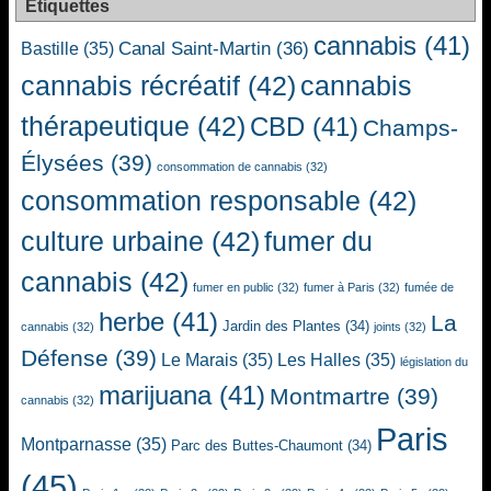
Étiquettes
cannabis
(41)
Canal Saint-Martin
(36)
Bastille
(35)
cannabis récréatif
(42)
cannabis
thérapeutique
(42)
CBD
(41)
Champs-
Élysées
(39)
consommation de cannabis
(32)
consommation responsable
(42)
culture urbaine
(42)
fumer du
cannabis
(42)
fumer en public
(32)
fumer à Paris
(32)
fumée de
herbe
(41)
La
Jardin des Plantes
(34)
cannabis
(32)
joints
(32)
Défense
(39)
Le Marais
(35)
Les Halles
(35)
législation du
marijuana
(41)
Montmartre
(39)
cannabis
(32)
Paris
Montparnasse
(35)
Parc des Buttes-Chaumont
(34)
(45)