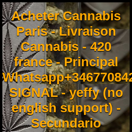
Acheter Cannabis
Paris - Livraison
Cannabis - 420
france - Principal
Whatsapp+34677084
SIGNAL - yeffy (no
english support) -
Secundario