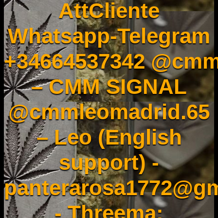
AttCliente
Whatsapp-Telegram
+34664537342 @cmm
– CMM SIGNAL
@cmmleomadrid.65
– Leo (English
support) -
panterarosa1772@gm
- Threema: