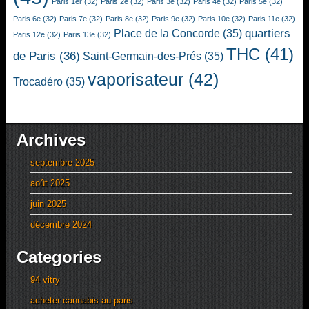
Paris 1er
(32)
Paris 2e
(32)
Paris 3e
(32)
Paris 4e
(32)
Paris 5e
(32)
Paris 6e
(32)
Paris 7e
(32)
Paris 8e
(32)
Paris 9e
(32)
Paris 10e
(32)
Paris 11e
(32)
quartiers
Place de la Concorde
(35)
Paris 12e
(32)
Paris 13e
(32)
THC
(41)
de Paris
(36)
Saint-Germain-des-Prés
(35)
vaporisateur
(42)
Trocadéro
(35)
Archives
septembre 2025
août 2025
juin 2025
décembre 2024
Categories
94 vitry
acheter cannabis au paris