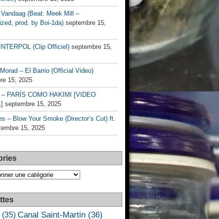
Vandaag (Beat: Meek Mill –
zed, prod. by Boi-1da)
septembre 15,
INTERPOL (Clip Officiel)
septembre 15,
Morad – El Barrio (Official Video)
re 15, 2025
– PARÍS COMO HAKIMI [VIDEO
]
septembre 15, 2025
s – Blow Your Smoke (Director’s Cut) ft.
tembre 15, 2025
ories
es
ttes
Canal Saint-Martin
(36)
(35)