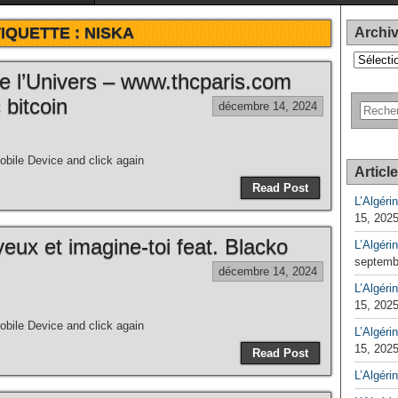
IQUETTE :
NISKA
Archi
Archives
e l’Univers – www.thcparis.com
 bitcoin
décembre 14, 2024
bile Device and click again
Articl
Read Post
L’Algéri
15, 202
eux et imagine-toi feat. Blacko
L’Algéri
septemb
décembre 14, 2024
L’Algérin
15, 202
bile Device and click again
L’Algérin
15, 202
Read Post
L’Algéri