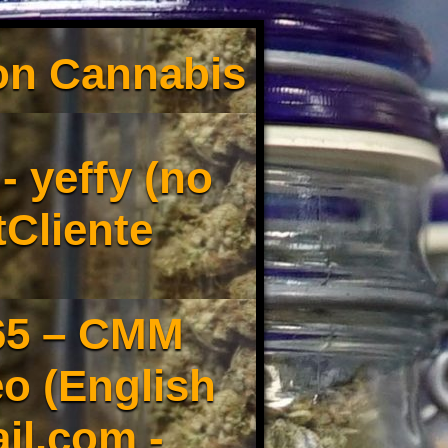
son Cannabis
 yeffy (no
tCliente
65 – CMM
o (English
il.com -