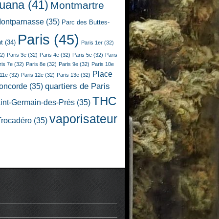
juana
(41)
Montmartre
ontparnasse
(35)
Parc des Buttes-
Paris
(45)
t
(34)
Paris 1er
(32)
2)
Paris 3e
(32)
Paris 4e
(32)
Paris 5e
(32)
Paris
ris 7e
(32)
Paris 8e
(32)
Paris 9e
(32)
Paris 10e
Place
 11e
(32)
Paris 12e
(32)
Paris 13e
(32)
quartiers de Paris
Concorde
(35)
THC
int-Germain-des-Prés
(35)
vaporisateur
Trocadéro
(35)