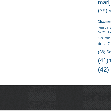
mari
(39)
M
Chaumon
Paris 2e
(3
6e
(32)
Pa
(32)
Paris
de la 
(36)
Sa
(41)
(42)