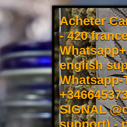
Acheter Ca
- 420 france
Whatsapp+3
english sup
Whatsapp-
+34664537
SIGNAL @cm
support) -