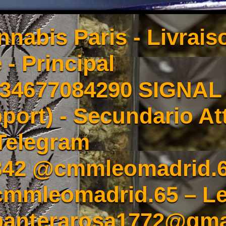
nnabis Paris - Livrai
 - Principal
4677084290 SIGNAL -
port) - Secundario At
Telegram
342 @cmmleomadrid.
mleomadrid.65 – Le
 panterarosa1772@gma