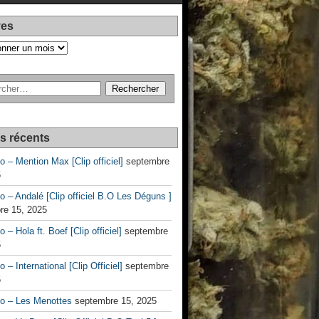
ves
es récents
no – Mention Max [Clip officiel]
septembre
5
no – Andalé [Clip officiel B.O Les Déguns ]
re 15, 2025
o – Hola ft. Boef [Clip officiel]
septembre
5
o – International [Clip Officiel]
septembre
5
no – Les Menottes
septembre 15, 2025