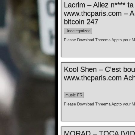
Lacrim – Allez n**** t
www.thcparis.com – A
bitcoin 247
Uncategorized
Please Download Threema Appto your Mo
Kool Shen – C’est bouill
www.thcparis.com Ache
music FR
Please Download Threema Appto your Mo
MORAD – TOCA [VIDE