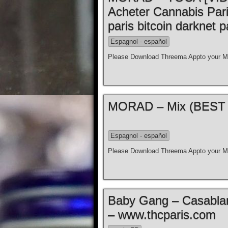
Acheter Cannabis Par
paris bitcoin darknet p
Espagnol - español
Please Download Threema Appto your Mo
Espagnol - español
Please Download Threema Appto your Mo
Baby Gang – Casablanc
– www.thcparis.com