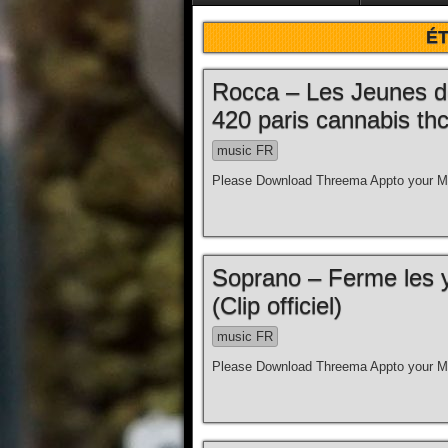
ÉT
Rocca – Les Jeunes d
420 paris cannabis thc
music FR
Please Download Threema Appto your Mo
Soprano – Ferme les y
(Clip officiel)
music FR
Please Download Threema Appto your Mo