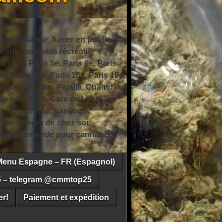
 vaporisateur, fumer en public,
ris, cannabis récréatif,
ris 4e, Paris 5e, Paris 6e, Paris
6e, Paris 17e, Paris 18e, Paris 19e,
 Quartier Latin, Pigalle, Champs-
Gare du Nord, Gare de Lyon, La
s intra-muros, banlieue
n en dehors de chez soi,
e police, amende pour cannabis,
Menu Espagne – FR (Espagnol)
5 – telegram @cmmtop25
r!
Paiement et expédition