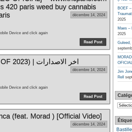
is 420 paris weed buy cannabis
BOEF – 
aris
Traumati
décembre 14, 2024
2025
Maes – 
bile Device and click again
2025
Read Post
Guleed, 
septemb
MORAD 
MORAD – Mix (BEST OF 2023) | اخر الاصدارات
OFICIAL
décembre 14, 2024
Jim Jone
Rell
sep
bile Device and click again
Catég
Read Post
Catégori
a (feat. Morad ) [Official Video]
Étique
décembre 14, 2024
Bastille