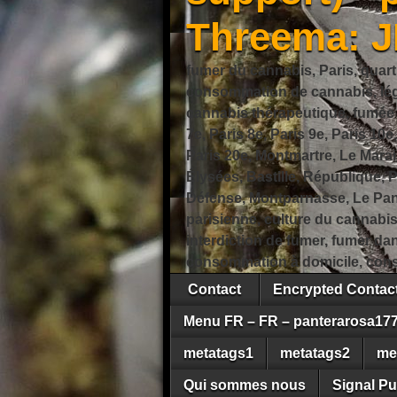
Threema: 
fumer du cannabis, Paris, quart
consommation de cannabis, légi
cannabis thérapeutique, fumée de
7e, Paris 8e, Paris 9e, Paris 10e
Paris 20e, Montmartre, Le Marais
Élysées, Bastille, République,
Défense, Montparnasse, Le Pant
parisienne, culture du cannabi
interdiction de fumer, fumer da
consommation à domicile, cons
Contact
Encrypted Conta
Menu FR – FR – panterarosa17
metatags1
metatags2
me
Qui sommes nous
Signal Pu