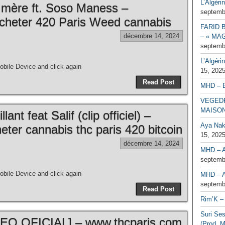
L’Algéri
a mère ft. Soso Maness –
septemb
cheter 420 Paris Weed cannabis
FARID 
décembre 14, 2024
– « MAG
septemb
L’Algéri
bile Device and click again
15, 202
Read Post
MHD – 
VEGEDR
MAISO
ant feat Salif (clip officiel) –
Aya Naka
ter cannabis thc paris 420 bitcoin
15, 202
décembre 14, 2024
MHD – A
septemb
bile Device and click again
MHD – A
septemb
Read Post
Rim’K – 
Suri Se
O OFICIAL] – www.thcparis.com
(Prod. M