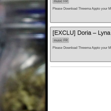
music FR
Please Download Threema Appto your Mo
[EXCLU] Doria – Lyna
music FR
Please Download Threema Appto your Mo