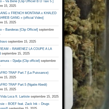
no – Va Bene [Clip Officiel B.O Taxi 5 ]
re 15, 2025
BANG x FRENCH MONTANA x KHALED
HREB GANG » (official Video]
re 15, 2025
no – Banderas [Clip Officiel]
septembre
5
Bravo
septembre 15, 2025
EAM – RAMENEZ LA COUPE A LA
N
septembre 15, 2025
mura – Djadja (Clip officiel)
septembre
5
FRO TRAP Part.7 (La Puissance)
re 15, 2025
FRO TRAP Part.5 (Ngatie Abedi)
re 15, 2025
Vida Loca ft. Lartiste
septembre 15, 2025
ssie – BOEF feat. Zack Ink – Drugs
onsif)
septembre 15, 2025