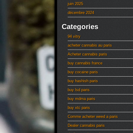
juin 2025
décembre 2024
Categories
94 vitry
acheter cannabis au paris
Acheter cannabis paris
buy cannabis france
buy cocaine paris
buy hashish paris
buy lsd paris
buy mdma paris
buy xtc paris
Comme acheter weed a paris
Dealer cannabis paris