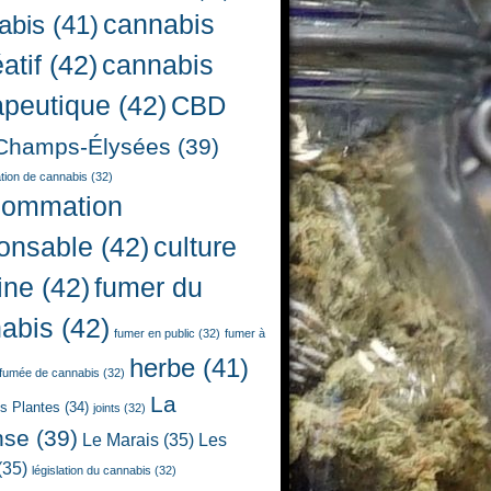
cannabis
abis
(41)
atif
(42)
cannabis
apeutique
(42)
CBD
Champs-Élysées
(39)
ion de cannabis
(32)
sommation
onsable
(42)
culture
ine
(42)
fumer du
abis
(42)
fumer en public
(32)
fumer à
herbe
(41)
fumée de cannabis
(32)
La
es Plantes
(34)
joints
(32)
nse
(39)
Le Marais
(35)
Les
(35)
législation du cannabis
(32)