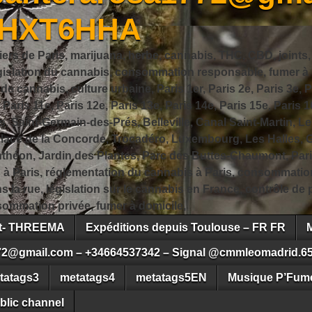
JHXT6HHA
iers de Paris, marijuana, herbe, cannabis, THC, CBD, joints,
slation du cannabis, consommation responsable, fumer à Pa
 cannabis, culture urbaine, Paris 1er, Paris 2e, Paris 3e, Pa
, Paris 11e, Paris 12e, Paris 13e, Paris 14e, Paris 15e, Paris 1
, Saint-Germain-des-Prés, Belleville, Canal Saint-Martin, Le
 Place de la Concorde, Trocadéro, Luxembourg, Les Halles, 
héon, Jardin des Plantes, Parc des Buttes-Chaumont, Pari
s à Paris, réglementation du cannabis à Paris, consommatio
ns la rue, législation sur le cannabis en France, contrôle d
ommation privée, fumer à domicile,
ct- THREEMA
Expéditions depuis Toulouse – FR FR
72@gmail.com – +34664537342 – Signal @cmmleomadrid.6
tatags3
metatags4
metatags5EN
Musique P’Fume
blic channel