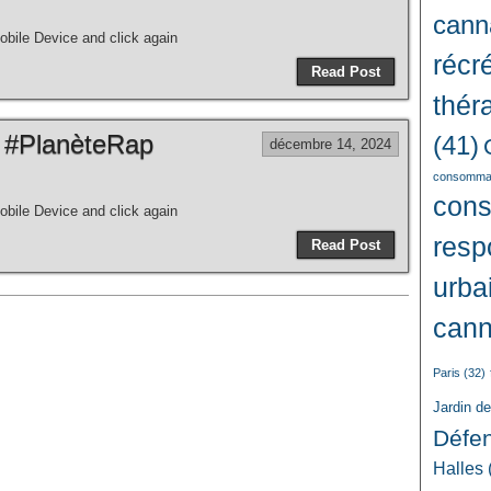
cann
bile Device and click again
récré
Read Post
thér
 #PlanèteRap
(41)
décembre 14, 2024
consommat
con
bile Device and click again
resp
Read Post
urba
cann
Paris
(32)
Jardin d
Défe
Halles