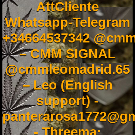
AttCliente
Whatsapp-Telegram
+34664537342 @cmm
– CMM SIGNAL
@cmmleomadrid.65
– Leo (English
support) -
panterarosa1772@gm
- Threema: