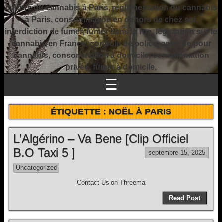
culture du cannabis à Paris, réglementation du cannabis
à Paris, consommation en dehors de chez soi,
interdiction de fumer, fumer dans la rue, législation sur le
cannabis en France, contrôle de police, amende pour
cannabis, consommation à domicile, consommation
privée, fumer à domicile,
☰
ÉTIQUETTE :
NOËL À PARIS
L’Algérino – Va Bene [Clip Officiel
B.O Taxi 5 ]
septembre 15, 2025
Uncategorized
Contact Us on Threema
Read Post