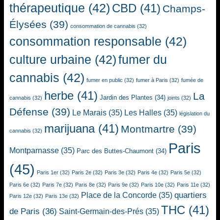
thérapeutique
(42)
CBD
(41)
Champs-
Élysées
(39)
consommation de cannabis
(32)
consommation responsable
(42)
culture urbaine
(42)
fumer du
cannabis
(42)
fumer en public
(32)
fumer à Paris
(32)
fumée de
herbe
(41)
La
Jardin des Plantes
(34)
cannabis
(32)
joints
(32)
Défense
(39)
Le Marais
(35)
Les Halles
(35)
législation du
marijuana
(41)
Montmartre
(39)
cannabis
(32)
Paris
Montparnasse
(35)
Parc des Buttes-Chaumont
(34)
(45)
Paris 1er
(32)
Paris 2e
(32)
Paris 3e
(32)
Paris 4e
(32)
Paris 5e
(32)
Paris 6e
(32)
Paris 7e
(32)
Paris 8e
(32)
Paris 9e
(32)
Paris 10e
(32)
Paris 11e
(32)
quartiers
Place de la Concorde
(35)
Paris 12e
(32)
Paris 13e
(32)
THC
(41)
de Paris
(36)
Saint-Germain-des-Prés
(35)