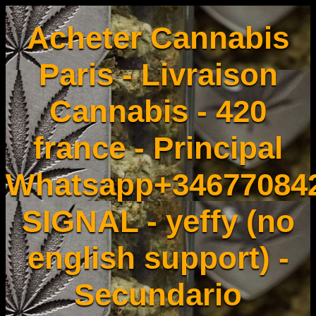
Acheter Cannabis
Paris - Livraison
Cannabis - 420
france - Principal
Whatsapp+34677084
SIGNAL - yeffy (no
english support) -
Secundario