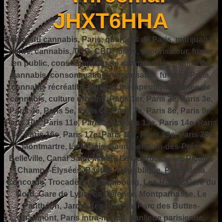
JHXT6HHA
fumer du cannabis, Paris, quartiers de Paris, marijuana,
herbe, cannabis, THC, CBD, joints, vaporisateur, fumer
en public, consommation de cannabis, législation du
cannabis, consommation responsable, fumer à Paris,
cannabis récréatif, cannabis thérapeutique, fumée de
cannabis, culture urbaine, Paris 1er, Paris 2e, Paris 3e,
Paris 4e, Paris 5e, Paris 6e, Paris 7e, Paris 8e, Paris 9e,
Paris 10e, Paris 11e, Paris 12e, Paris 13e, Paris 14e, Paris
15e, Paris 16e, Paris 17e, Paris 18e, Paris 19e, Paris 20e,
Montmartre, Le Marais, Saint-Germain-des-Prés,
Belleville, Canal Saint-Martin, Le Quartier Latin, Pigalle,
Champs-Élysées, Bastille, République, Place de la
Concorde, Trocadéro, Luxembourg, Les Halles, Gare du
Nord, Gare de Lyon, La Défense, Montparnasse, Le
Panthéon, Jardin des Plantes, Parc des Buttes-
Chaumont, Paris intra-muros, banlieue parisienne,