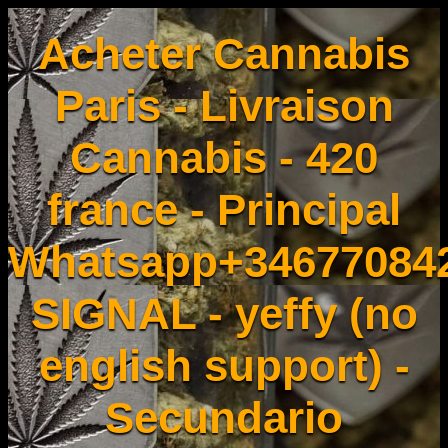
Acheter Cannabis
Paris - Livraison
Cannabis - 420
france - Principal
Whatsapp+34677084
SIGNAL - yeffy (no
english support) -
Secundario