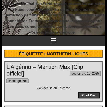
culture du cannabis à Paris, réglementation du cannabis
à Paris, consommation en dehors de chez soi,
interdiction de fumer, fumer dans la rue, législation sur le
cannabis en France, contrôle de police, amende pour
cannabis, consommation à domicile, consommation
privée, fumer à domicile,
☰
ÉTIQUETTE :
NORTHERN LIGHTS
L’Algérino – Mention Max [Clip
officiel]
septembre 15, 2025
Uncategorized
Contact Us on Threema
Read Post