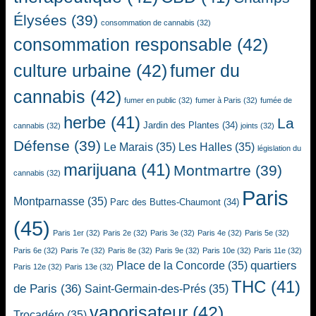
Élysées
(39)
consommation de cannabis
(32)
consommation responsable
(42)
culture urbaine
(42)
fumer du
cannabis
(42)
fumer en public
(32)
fumer à Paris
(32)
fumée de
herbe
(41)
La
Jardin des Plantes
(34)
cannabis
(32)
joints
(32)
Défense
(39)
Le Marais
(35)
Les Halles
(35)
législation du
marijuana
(41)
Montmartre
(39)
cannabis
(32)
Paris
Montparnasse
(35)
Parc des Buttes-Chaumont
(34)
(45)
Paris 1er
(32)
Paris 2e
(32)
Paris 3e
(32)
Paris 4e
(32)
Paris 5e
(32)
Paris 6e
(32)
Paris 7e
(32)
Paris 8e
(32)
Paris 9e
(32)
Paris 10e
(32)
Paris 11e
(32)
quartiers
Place de la Concorde
(35)
Paris 12e
(32)
Paris 13e
(32)
THC
(41)
de Paris
(36)
Saint-Germain-des-Prés
(35)
vaporisateur
(42)
Trocadéro
(35)