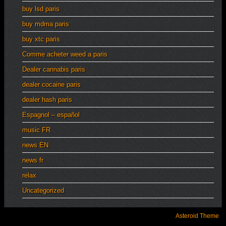
buy lsd paris
buy mdma paris
buy xtc paris
Comme acheter weed a paris
Dealer cannabis paris
dealer cocaine paris
dealer hash paris
Espagnol – español
music FR
news EN
news fr
relax
Uncategorized
Asteroid Theme