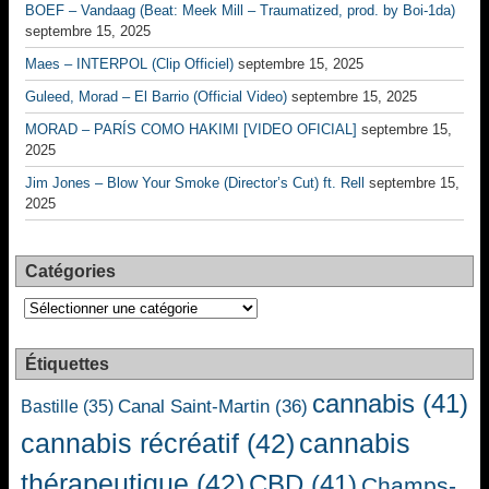
BOEF – Vandaag (Beat: Meek Mill – Traumatized, prod. by Boi-1da)
septembre 15, 2025
Maes – INTERPOL (Clip Officiel)
septembre 15, 2025
Guleed, Morad – El Barrio (Official Video)
septembre 15, 2025
MORAD – PARÍS COMO HAKIMI [VIDEO OFICIAL]
septembre 15,
2025
Jim Jones – Blow Your Smoke (Director’s Cut) ft. Rell
septembre 15,
2025
Catégories
Catégories
Étiquettes
cannabis
(41)
Canal Saint-Martin
(36)
Bastille
(35)
cannabis récréatif
(42)
cannabis
thérapeutique
(42)
CBD
(41)
Champs-