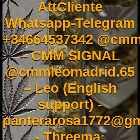
AttCliente
Whatsapp-Telegram
+34664537342 @cmm
– CMM SIGNAL
@cmmleomadrid.65
– Leo (English
support) -
panterarosa1772@gm
- Threema: