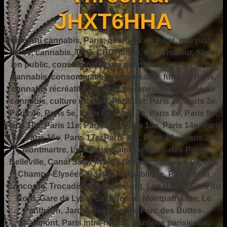
JHXT6HHA
fumer du cannabis, Paris, quartiers de Paris, marijuana,
herbe, cannabis, THC, CBD, joints, vaporisateur, fumer
en public, consommation de cannabis, législation du
cannabis, consommation responsable, fumer à Paris,
cannabis récréatif, cannabis thérapeutique, fumée de
cannabis, culture urbaine, Paris 1er, Paris 2e, Paris 3e,
Paris 4e, Paris 5e, Paris 6e, Paris 7e, Paris 8e, Paris 9e,
Paris 10e, Paris 11e, Paris 12e, Paris 13e, Paris 14e, Paris
15e, Paris 16e, Paris 17e, Paris 18e, Paris 19e, Paris 20e,
Montmartre, Le Marais, Saint-Germain-des-Prés,
Belleville, Canal Saint-Martin, Le Quartier Latin, Pigalle,
Champs-Élysées, Bastille, République, Place de la
Concorde, Trocadéro, Luxembourg, Les Halles, Gare du
Nord, Gare de Lyon, La Défense, Montparnasse, Le
Panthéon, Jardin des Plantes, Parc des Buttes-
Chaumont, Paris intra-muros, banlieue parisienne,