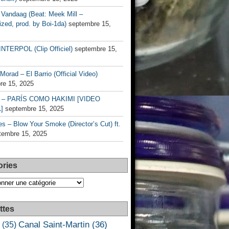
Vandaag (Beat: Meek Mill –
zed, prod. by Boi-1da)
septembre 15,
INTERPOL (Clip Officiel)
septembre 15,
Morad – El Barrio (Official Video)
re 15, 2025
– PARÍS COMO HAKIMI [VIDEO
]
septembre 15, 2025
s – Blow Your Smoke (Director’s Cut) ft.
tembre 15, 2025
ories
es
ttes
Canal Saint-Martin
(36)
(35)