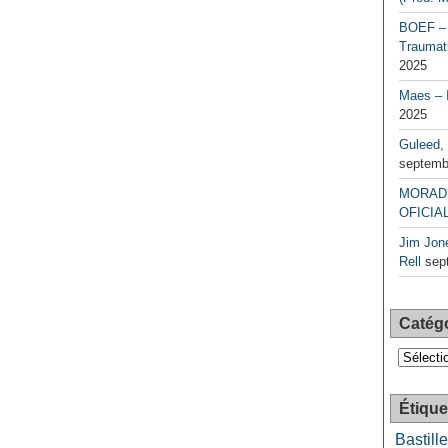
BOEF – 
Traumati
2025
Maes – 
2025
Guleed, 
septemb
MORAD 
OFICIAL
Jim Jone
Rell
sep
Catég
Catégori
Étique
Bastille