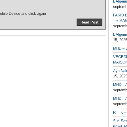
L’Algéri
septemb
bile Device and click again
FARID 
– « MAG
Read Post
septemb
L’Algéri
15, 202
MHD – 
VEGEDR
MAISO
Aya Naka
15, 202
MHD – A
septemb
MHD – A
septemb
Rim’K – 
Suri Se
(Prod. M