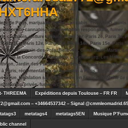
JHXT6HHA
iers de Paris, marijuana, herbe, cannabis, THC, CBD, joints,
slation du cannabis, consommation responsable, fumer à Pa
 cannabis, culture urbaine, Paris 1er, Paris 2e, Paris 3e, Pa
, Paris 11e, Paris 12e, Paris 13e, Paris 14e, Paris 15e, Paris 1
, Saint-Germain-des-Prés, Belleville, Canal Saint-Martin, Le
 Place de la Concorde, Trocadéro, Luxembourg, Les Halles, 
héon, Jardin des Plantes, Parc des Buttes-Chaumont, Pari
s à Paris, réglementation du cannabis à Paris, consommatio
ns la rue, législation sur le cannabis en France, contrôle d
ommation privée, fumer à domicile,
ct- THREEMA
Expéditions depuis Toulouse – FR FR
72@gmail.com – +34664537342 – Signal @cmmleomadrid.6
tatags3
metatags4
metatags5EN
Musique P’Fume
blic channel