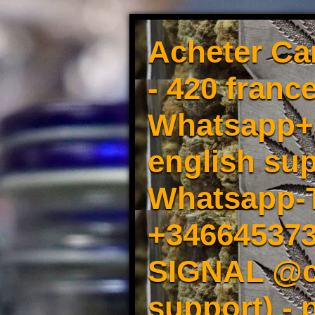
Acheter Ca
- 420 france
Whatsapp+3
english sup
Whatsapp-
+34664537
SIGNAL @cm
support) -