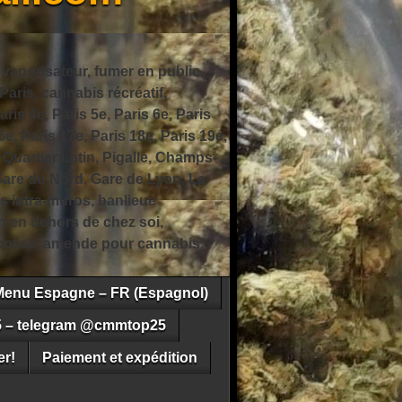
 vaporisateur, fumer en public,
ris, cannabis récréatif,
ris 4e, Paris 5e, Paris 6e, Paris
6e, Paris 17e, Paris 18e, Paris 19e,
 Quartier Latin, Pigalle, Champs-
Gare du Nord, Gare de Lyon, La
s intra-muros, banlieue
n en dehors de chez soi,
e police, amende pour cannabis,
Menu Espagne – FR (Espagnol)
5 – telegram @cmmtop25
r!
Paiement et expédition