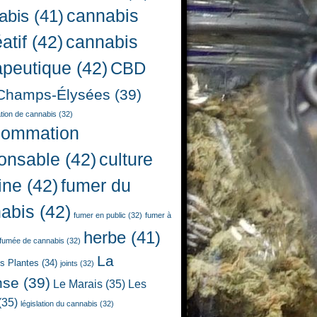
cannabis
abis
(41)
atif
(42)
cannabis
apeutique
(42)
CBD
Champs-Élysées
(39)
ion de cannabis
(32)
sommation
onsable
(42)
culture
ine
(42)
fumer du
abis
(42)
fumer en public
(32)
fumer à
herbe
(41)
fumée de cannabis
(32)
La
es Plantes
(34)
joints
(32)
nse
(39)
Le Marais
(35)
Les
(35)
législation du cannabis
(32)