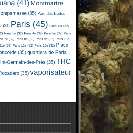
juana
(41)
Montmartre
ontparnasse
(35)
Parc des Buttes-
Paris
(45)
t
(34)
Paris 1er
(32)
2)
Paris 3e
(32)
Paris 4e
(32)
Paris 5e
(32)
Paris
ris 7e
(32)
Paris 8e
(32)
Paris 9e
(32)
Paris 10e
Place
 11e
(32)
Paris 12e
(32)
Paris 13e
(32)
quartiers de Paris
Concorde
(35)
THC
int-Germain-des-Prés
(35)
vaporisateur
Trocadéro
(35)