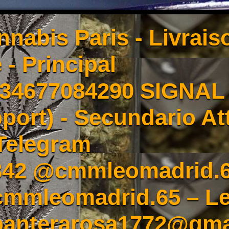
nnabis Paris - Livrai
 - Principal
4677084290 SIGNAL -
port) - Secundario At
Telegram
342 @cmmleomadrid.
mleomadrid.65 – Le
 panterarosa1772@gma