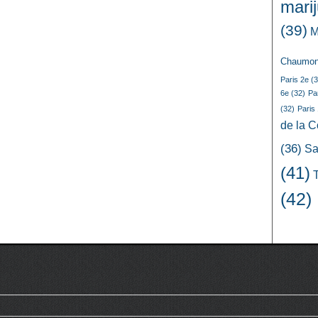
mari
(39)
M
Chaumon
Paris 2e
(3
6e
(32)
Pa
(32)
Paris
de la 
(36)
Sa
(41)
(42)