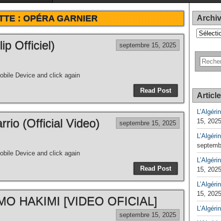
TTE :
OPÉRA GARNIER
Archi
Archives
 Officiel)
septembre 15, 2025
bile Device and click again
Read Post
Articl
L’Algéri
rio (Official Video)
15, 202
septembre 15, 2025
L’Algéri
septemb
bile Device and click again
L’Algérin
Read Post
15, 202
L’Algérin
15, 202
O HAKIMI [VIDEO OFICIAL]
L’Algéri
septembre 15, 2025