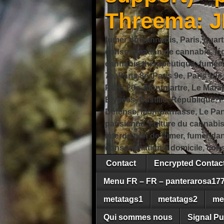
Threema: 
fumer du cannabis, Paris, quart
consommation de cannabis, légi
cannabis thérapeutique, fumée de
7e, Paris 8e, Paris 9e, Paris 10e
Paris 20e, Montmartre, Le Marais
Élysées, Bastille, République,
Défense, Montparnasse, Le Pant
parisienne, culture du cannabi
interdiction de fumer, fumer da
consommation à domicile, cons
Contact
Encrypted Conta
Menu FR – FR – panterarosa17
metatags1
metatags2
me
Qui sommes nous
Signal Pu