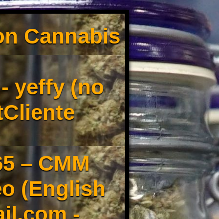
son Cannabis
 yeffy (no
tCliente
65 – CMM
o (English
il.com -