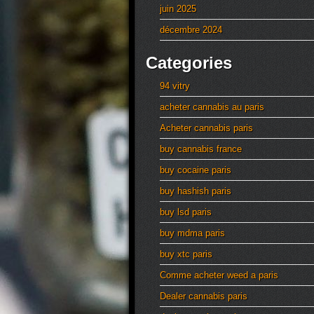
juin 2025
décembre 2024
Categories
94 vitry
acheter cannabis au paris
Acheter cannabis paris
buy cannabis france
buy cocaine paris
buy hashish paris
buy lsd paris
buy mdma paris
buy xtc paris
Comme acheter weed a paris
Dealer cannabis paris