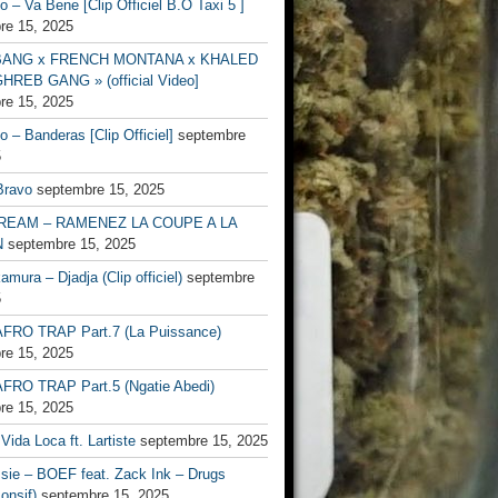
no – Va Bene [Clip Officiel B.O Taxi 5 ]
re 15, 2025
BANG x FRENCH MONTANA x KHALED
HREB GANG » (official Video]
re 15, 2025
no – Banderas [Clip Officiel]
septembre
5
Bravo
septembre 15, 2025
EAM – RAMENEZ LA COUPE A LA
N
septembre 15, 2025
mura – Djadja (Clip officiel)
septembre
5
FRO TRAP Part.7 (La Puissance)
re 15, 2025
FRO TRAP Part.5 (Ngatie Abedi)
re 15, 2025
Vida Loca ft. Lartiste
septembre 15, 2025
ssie – BOEF feat. Zack Ink – Drugs
onsif)
septembre 15, 2025