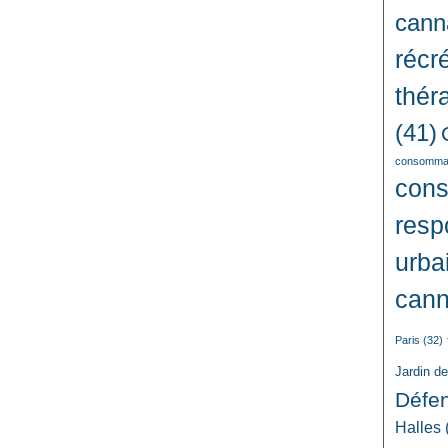
cann
récré
thér
(41)
consommat
con
resp
urba
cann
Paris
(32)
Jardin d
Défe
Halles