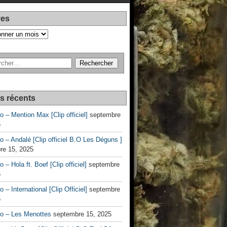
ves
es récents
no – Mention Max [Clip officiel]
septembre
5
no – Andalé [Clip officiel B.O Les Déguns ]
re 15, 2025
o – Hola ft. Boef [Clip officiel]
septembre
5
o – International [Clip Officiel]
septembre
5
no – Les Menottes
septembre 15, 2025