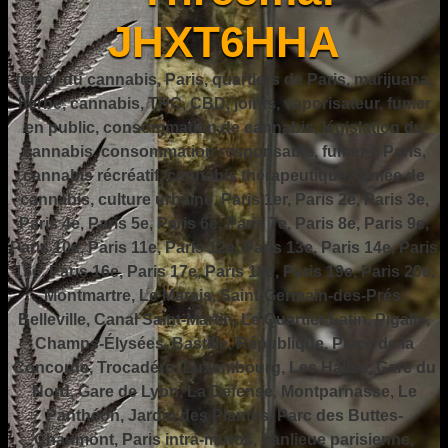
JHXT6HHA
fumer du cannabis, Paris, quartiers de Paris, marijuana,
herbe, cannabis, THC, CBD, joints, vaporisateur, fumer
en public, consommation de cannabis, législation du
cannabis, consommation responsable, fumer à Paris,
cannabis récréatif, cannabis thérapeutique, fumée de
cannabis, culture urbaine, Paris 1er, Paris 2e, Paris 3e,
Paris 4e, Paris 5e, Paris 6e, Paris 7e, Paris 8e, Paris 9e,
Paris 10e, Paris 11e, Paris 12e, Paris 13e, Paris 14e, Paris
15e, Paris 16e, Paris 17e, Paris 18e, Paris 19e, Paris 20e,
Montmartre, Le Marais, Saint-Germain-des-Prés,
Belleville, Canal Saint-Martin, Le Quartier Latin, Pigalle,
Champs-Élysées, Bastille, République, Place de la
Concorde, Trocadéro, Luxembourg, Les Halles, Gare du
Nord, Gare de Lyon, La Défense, Montparnasse, Le
Panthéon, Jardin des Plantes, Parc des Buttes-
Chaumont, Paris intra-muros, banlieue parisienne,