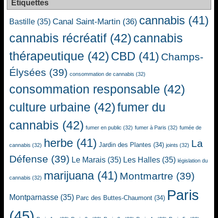
Étiquettes
cannabis
(41)
Canal Saint-Martin
(36)
Bastille
(35)
cannabis récréatif
(42)
cannabis
thérapeutique
(42)
CBD
(41)
Champs-
Élysées
(39)
consommation de cannabis
(32)
consommation responsable
(42)
culture urbaine
(42)
fumer du
cannabis
(42)
fumer en public
(32)
fumer à Paris
(32)
fumée de
herbe
(41)
La
Jardin des Plantes
(34)
cannabis
(32)
joints
(32)
Défense
(39)
Le Marais
(35)
Les Halles
(35)
législation du
marijuana
(41)
Montmartre
(39)
cannabis
(32)
Paris
Montparnasse
(35)
Parc des Buttes-Chaumont
(34)
(45)