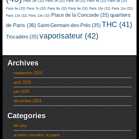
Paris 1er
(32)
Paris 2e
(32)
Paris 3e
(32)
Paris 4e
(32)
Paris 5e
(32)
Paris 6e
(32)
Paris 7e
(32)
Paris 8e
(32)
Paris 9e
(32)
Paris 10e
(32)
Paris 11e
(32)
quartiers
Place de la Concorde
(35)
Paris 12e
(32)
Paris 13e
(32)
THC
(41)
de Paris
(36)
Saint-Germain-des-Prés
(35)
vaporisateur
(42)
Trocadéro
(35)
Archives
septembre 2025
août 2025
juin 2025
décembre 2024
Categories
94 vitry
acheter cannabis au paris