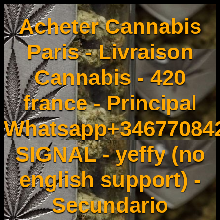
Acheter Cannabis
Paris - Livraison
Cannabis - 420
france - Principal
Whatsapp+34677084
SIGNAL - yeffy (no
english support) -
Secundario