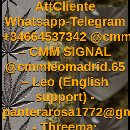
AttCliente
Whatsapp-Telegram
+34664537342 @cmm
– CMM SIGNAL
@cmmleomadrid.65
– Leo (English
support) -
panterarosa1772@gm
- Threema: