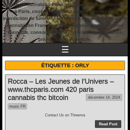
culture du cannabis à Paris, réglementation du cannabis
à Paris, consommation en dehors de chez soi,
interdiction de fumer, fumer dans la rue, législation sur le
cannabis en France, contrôle de police, amende pour
cannabis, consommation à domicile, consommation
privée, fumer à domicile,
☰
ÉTIQUETTE :
ORLY
Rocca – Les Jeunes de l’Univers –
www.thcparis.com 420 paris
cannabis thc bitcoin
décembre 14, 2024
music FR
Contact Us on Threema
Read Post