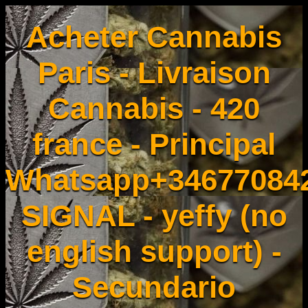
Acheter Cannabis
Paris - Livraison
Cannabis - 420
france - Principal
Whatsapp+34677084
SIGNAL - yeffy (no
english support) -
Secundario