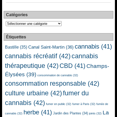
Catégories
Catégories
Étiquettes
cannabis
(41)
Canal Saint-Martin
(36)
Bastille
(35)
cannabis récréatif
(42)
cannabis
thérapeutique
(42)
CBD
(41)
Champs-
Élysées
(39)
consommation de cannabis
(32)
consommation responsable
(42)
culture urbaine
(42)
fumer du
cannabis
(42)
fumer en public
(32)
fumer à Paris
(32)
fumée de
herbe
(41)
La
Jardin des Plantes
(34)
cannabis
(32)
joints
(32)