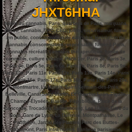
JHXT6HHA
fumer du cannabis, Paris, quartiers de Paris, marijuana,
herbe, cannabis, THC, CBD, joints, vaporisateur, fumer
en public, consommation de cannabis, législation du
cannabis, consommation responsable, fumer à Paris,
cannabis récréatif, cannabis thérapeutique, fumée de
cannabis, culture urbaine, Paris 1er, Paris 2e, Paris 3e,
Paris 4e, Paris 5e, Paris 6e, Paris 7e, Paris 8e, Paris 9e,
Paris 10e, Paris 11e, Paris 12e, Paris 13e, Paris 14e, Paris
15e, Paris 16e, Paris 17e, Paris 18e, Paris 19e, Paris 20e,
Montmartre, Le Marais, Saint-Germain-des-Prés,
Belleville, Canal Saint-Martin, Le Quartier Latin, Pigalle,
Champs-Élysées, Bastille, République, Place de la
Concorde, Trocadéro, Luxembourg, Les Halles, Gare du
Nord, Gare de Lyon, La Défense, Montparnasse, Le
Panthéon, Jardin des Plantes, Parc des Buttes-
Chaumont, Paris intra-muros, banlieue parisienne,