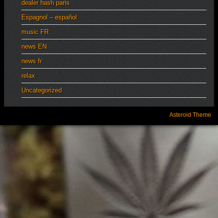
dealer hash paris
Espagnol – español
music FR
news EN
news fr
relax
Uncategorized
Asteroid Theme