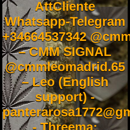
AttCliente
Whatsapp-Telegram
+34664537342 @cmm
– CMM SIGNAL
@cmmleomadrid.65
– Leo (English
support) -
panterarosa1772@gm
- Threema: