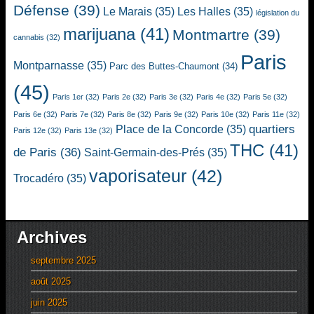
Défense
(39)
Le Marais
(35)
Les Halles
(35)
législation du
marijuana
(41)
Montmartre
(39)
cannabis
(32)
Paris
Montparnasse
(35)
Parc des Buttes-Chaumont
(34)
(45)
Paris 1er
(32)
Paris 2e
(32)
Paris 3e
(32)
Paris 4e
(32)
Paris 5e
(32)
Paris 6e
(32)
Paris 7e
(32)
Paris 8e
(32)
Paris 9e
(32)
Paris 10e
(32)
Paris 11e
(32)
quartiers
Place de la Concorde
(35)
Paris 12e
(32)
Paris 13e
(32)
THC
(41)
de Paris
(36)
Saint-Germain-des-Prés
(35)
vaporisateur
(42)
Trocadéro
(35)
Archives
septembre 2025
août 2025
juin 2025