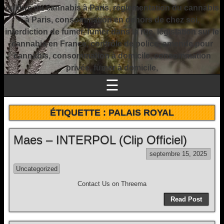
culture du cannabis à Paris, réglementation du cannabis
à Paris, consommation en dehors de chez soi,
interdiction de fumer, fumer dans la rue, législation sur le
cannabis en France, contrôle de police, amende pour
cannabis, consommation à domicile, consommation
privée, fumer à domicile,
☰
ÉTIQUETTE :
PALAIS ROYAL
Maes – INTERPOL (Clip Officiel)
septembre 15, 2025
Uncategorized
Contact Us on Threema
Read Post