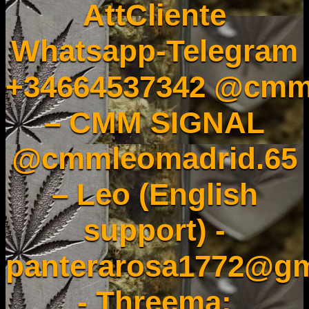
AttCliente
Whatsapp-Telegram
+34664537342 @cmm
– CMM SIGNAL
@cmmleomadrid.65
– Leo (English
support) -
panterarosa1772@gm
- Threema: