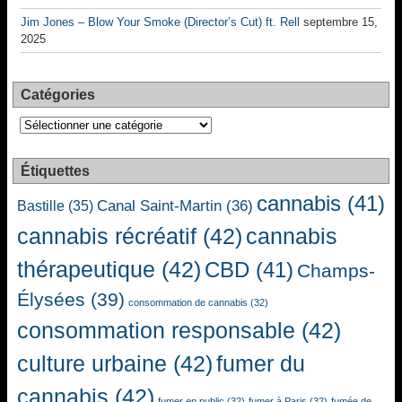
Jim Jones – Blow Your Smoke (Director’s Cut) ft. Rell
septembre 15,
2025
Catégories
Catégories
Étiquettes
cannabis
(41)
Canal Saint-Martin
(36)
Bastille
(35)
cannabis récréatif
(42)
cannabis
thérapeutique
(42)
CBD
(41)
Champs-
Élysées
(39)
consommation de cannabis
(32)
consommation responsable
(42)
culture urbaine
(42)
fumer du
cannabis
(42)
fumer en public
(32)
fumer à Paris
(32)
fumée de