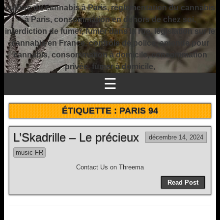
culture du cannabis à Paris, réglementation du cannabis
à Paris, consommation en dehors de chez soi,
interdiction de fumer, fumer dans la rue, législation sur le
cannabis en France, contrôle de police, amende pour
cannabis, consommation à domicile, consommation
privée, fumer à domicile,
☰
ÉTIQUETTE :
PARIS 94
L’Skadrille – Le précieux
décembre 14, 2024
music FR
Contact Us on Threema
Read Post