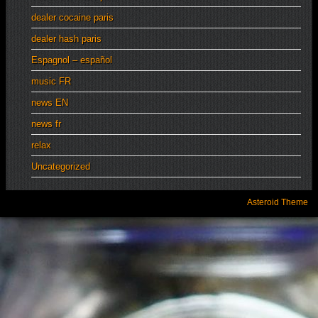
dealer cocaine paris
dealer hash paris
Espagnol – español
music FR
news EN
news fr
relax
Uncategorized
Asteroid Theme