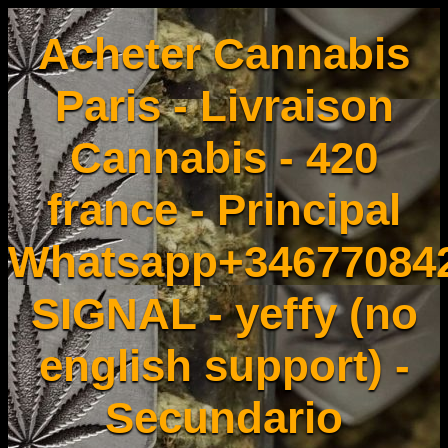
Acheter Cannabis
Paris - Livraison
Cannabis - 420
france - Principal
Whatsapp+34677084
SIGNAL - yeffy (no
english support) -
Secundario