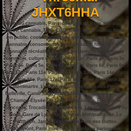
JHXT6HHA
fumer du cannabis, Paris, quartiers de Paris, marijuana,
herbe, cannabis, THC, CBD, joints, vaporisateur, fumer
en public, consommation de cannabis, législation du
cannabis, consommation responsable, fumer à Paris,
cannabis récréatif, cannabis thérapeutique, fumée de
cannabis, culture urbaine, Paris 1er, Paris 2e, Paris 3e,
Paris 4e, Paris 5e, Paris 6e, Paris 7e, Paris 8e, Paris 9e,
Paris 10e, Paris 11e, Paris 12e, Paris 13e, Paris 14e, Paris
15e, Paris 16e, Paris 17e, Paris 18e, Paris 19e, Paris 20e,
Montmartre, Le Marais, Saint-Germain-des-Prés,
Belleville, Canal Saint-Martin, Le Quartier Latin, Pigalle,
Champs-Élysées, Bastille, République, Place de la
Concorde, Trocadéro, Luxembourg, Les Halles, Gare du
Nord, Gare de Lyon, La Défense, Montparnasse, Le
Panthéon, Jardin des Plantes, Parc des Buttes-
Chaumont, Paris intra-muros, banlieue parisienne,