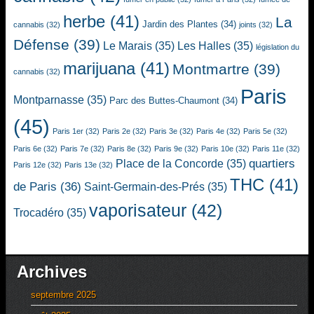
herbe
(41)
La
Jardin des Plantes
(34)
cannabis
(32)
joints
(32)
Défense
(39)
Le Marais
(35)
Les Halles
(35)
législation du
marijuana
(41)
Montmartre
(39)
cannabis
(32)
Paris
Montparnasse
(35)
Parc des Buttes-Chaumont
(34)
(45)
Paris 1er
(32)
Paris 2e
(32)
Paris 3e
(32)
Paris 4e
(32)
Paris 5e
(32)
Paris 6e
(32)
Paris 7e
(32)
Paris 8e
(32)
Paris 9e
(32)
Paris 10e
(32)
Paris 11e
(32)
quartiers
Place de la Concorde
(35)
Paris 12e
(32)
Paris 13e
(32)
THC
(41)
de Paris
(36)
Saint-Germain-des-Prés
(35)
vaporisateur
(42)
Trocadéro
(35)
Archives
septembre 2025