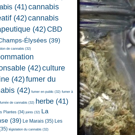
cannabis
abis
(41)
atif
(42)
cannabis
apeutique
(42)
CBD
Champs-Élysées
(39)
ion de cannabis
(32)
sommation
onsable
(42)
culture
ine
(42)
fumer du
abis
(42)
fumer en public
(32)
fumer à
herbe
(41)
fumée de cannabis
(32)
La
es Plantes
(34)
joints
(32)
nse
(39)
Le Marais
(35)
Les
(35)
législation du cannabis
(32)