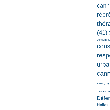
cann
récré
thér
(41)
consommat
con
resp
urba
cann
Paris
(32)
Jardin d
Défe
Halles