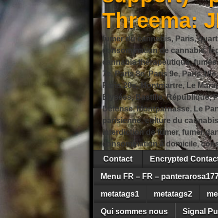
Threema: 
fumer du cannabis, Paris, quart
consommation de cannabis, légi
cannabis thérapeutique, fumée de
7e, Paris 8e, Paris 9e, Paris 10e
Paris 20e, Montmartre, Le Marais
Élysées, Bastille, République,
Défense, Montparnasse, Le Pant
parisienne, culture du cannabi
interdiction de fumer, fumer da
consommation à domicile, cons
Contact
Encrypted Conta
Menu FR – FR – panterarosa17
metatags1
metatags2
me
Qui sommes nous
Signal Pu