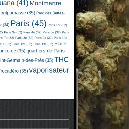
juana
(41)
Montmartre
ontparnasse
(35)
Parc des Buttes-
Paris
(45)
t
(34)
Paris 1er
(32)
2)
Paris 3e
(32)
Paris 4e
(32)
Paris 5e
(32)
Paris
ris 7e
(32)
Paris 8e
(32)
Paris 9e
(32)
Paris 10e
Place
 11e
(32)
Paris 12e
(32)
Paris 13e
(32)
quartiers de Paris
Concorde
(35)
THC
int-Germain-des-Prés
(35)
vaporisateur
Trocadéro
(35)