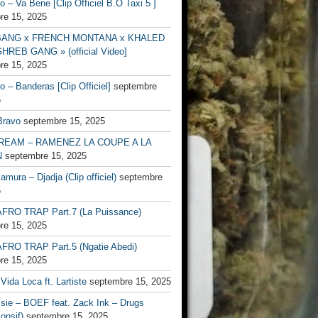
no – Va Bene [Clip Officiel B.O Taxi 5 ]
re 15, 2025
BANG x FRENCH MONTANA x KHALED
HREB GANG » (official Video]
re 15, 2025
no – Banderas [Clip Officiel]
septembre
5
Bravo
septembre 15, 2025
EAM – RAMENEZ LA COUPE A LA
N
septembre 15, 2025
mura – Djadja (Clip officiel)
septembre
5
FRO TRAP Part.7 (La Puissance)
re 15, 2025
FRO TRAP Part.5 (Ngatie Abedi)
re 15, 2025
Vida Loca ft. Lartiste
septembre 15, 2025
ssie – BOEF feat. Zack Ink – Drugs
onsif)
septembre 15, 2025