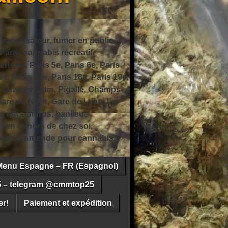
 vaporisateur, fumer en public,
ris, cannabis récréatif,
ris 4e, Paris 5e, Paris 6e, Paris
6e, Paris 17e, Paris 18e, Paris 19e,
 Quartier Latin, Pigalle, Champs-
Gare du Nord, Gare de Lyon, La
s intra-muros, banlieue
n en dehors de chez soi,
e police, amende pour cannabis,
Menu Espagne – FR (Espagnol)
5 – telegram @cmmtop25
r!
Paiement et expédition