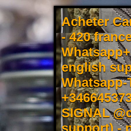
Acheter Ca
- 420 france
Whatsapp+3
english sup
Whatsapp-
+34664537
SIGNAL @cm
support) -