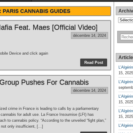
:
PARIS CANNABIS GUIDES
Archi
Archives
ia Feat. Maes [Official Video]
décembre 14, 2024
bile Device and click again
Articl
Read Post
L’Algéri
15, 202
 Group Pushes For Cannabis
L’Algéri
septemb
décembre 14, 2024
L’Algérin
15, 202
ized crime in France is leading to calls by a parliamentary
L’Algérin
e cannabis for adult use. La France Insoumise (LFI) has
15, 202
ach to cannabis policy. “According to the unveiled “fight plan,”
L’Algéri
not only insufficient, […]