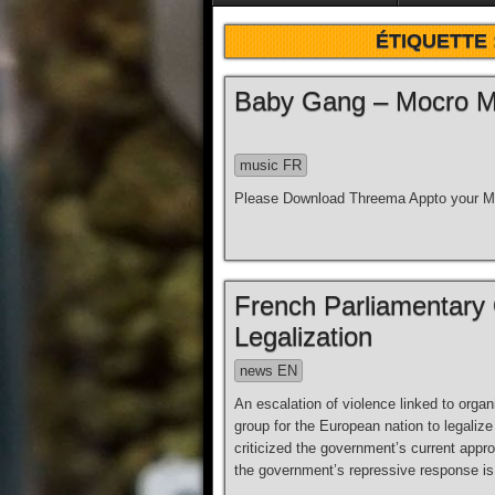
ÉTIQUETTE 
Baby Gang – Mocro Maf
music FR
Please Download Threema Appto your Mo
French Parliamentary
Legalization
news EN
An escalation of violence linked to organ
group for the European nation to legaliz
criticized the government’s current appro
the government’s repressive response is 