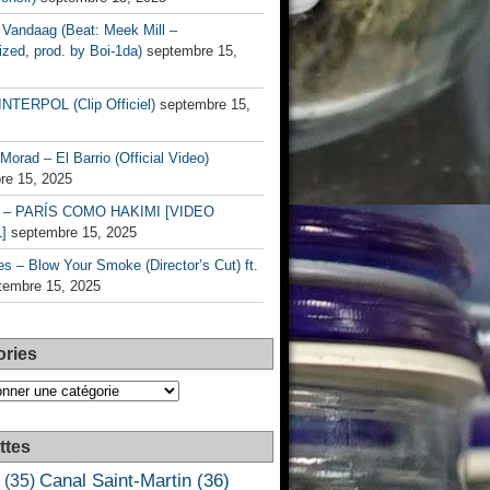
Vandaag (Beat: Meek Mill –
zed, prod. by Boi-1da)
septembre 15,
INTERPOL (Clip Officiel)
septembre 15,
Morad – El Barrio (Official Video)
re 15, 2025
– PARÍS COMO HAKIMI [VIDEO
]
septembre 15, 2025
s – Blow Your Smoke (Director’s Cut) ft.
tembre 15, 2025
ories
es
ttes
Canal Saint-Martin
(36)
(35)