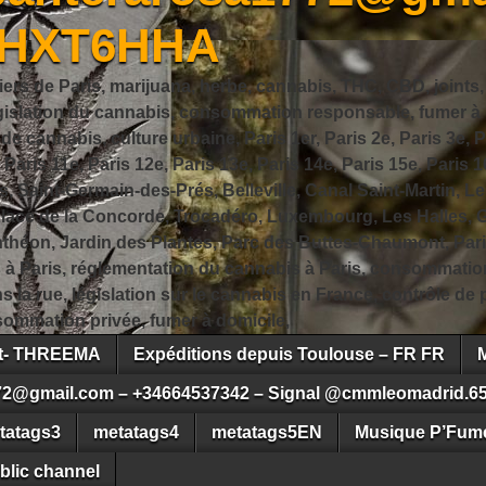
JHXT6HHA
iers de Paris, marijuana, herbe, cannabis, THC, CBD, joints,
slation du cannabis, consommation responsable, fumer à Pa
 cannabis, culture urbaine, Paris 1er, Paris 2e, Paris 3e, Pa
, Paris 11e, Paris 12e, Paris 13e, Paris 14e, Paris 15e, Paris 1
, Saint-Germain-des-Prés, Belleville, Canal Saint-Martin, Le
 Place de la Concorde, Trocadéro, Luxembourg, Les Halles, 
héon, Jardin des Plantes, Parc des Buttes-Chaumont, Pari
s à Paris, réglementation du cannabis à Paris, consommatio
ns la rue, législation sur le cannabis en France, contrôle d
ommation privée, fumer à domicile,
ct- THREEMA
Expéditions depuis Toulouse – FR FR
72@gmail.com – +34664537342 – Signal @cmmleomadrid.6
tatags3
metatags4
metatags5EN
Musique P’Fume
blic channel