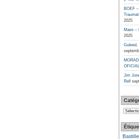
BOEF – 
Traumati
2025
Maes – 
2025
Guleed, 
septemb
MORAD 
OFICIAL
Jim Jone
Rell
sep
Catég
Catégori
Étique
Bastille