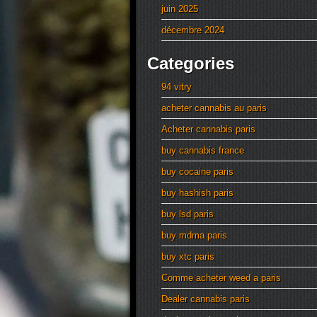
juin 2025
décembre 2024
Categories
94 vitry
acheter cannabis au paris
Acheter cannabis paris
buy cannabis france
buy cocaine paris
buy hashish paris
buy lsd paris
buy mdma paris
buy xtc paris
Comme acheter weed a paris
Dealer cannabis paris