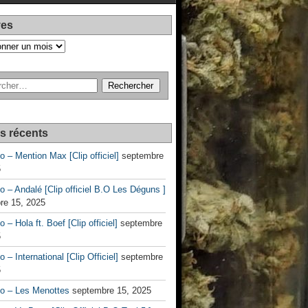
ves
es récents
no – Mention Max [Clip officiel]
septembre
5
no – Andalé [Clip officiel B.O Les Déguns ]
re 15, 2025
o – Hola ft. Boef [Clip officiel]
septembre
5
o – International [Clip Officiel]
septembre
5
no – Les Menottes
septembre 15, 2025