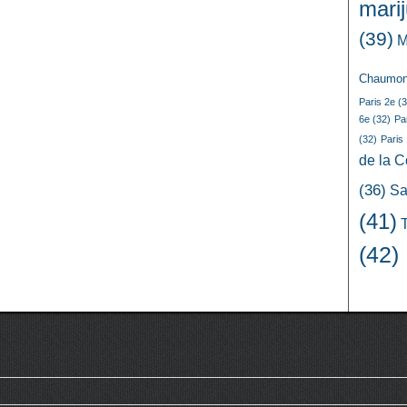
mari
(39)
M
Chaumon
Paris 2e
(3
6e
(32)
Pa
(32)
Paris
de la 
(36)
Sa
(41)
(42)