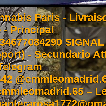
nnabis Paris - Livrai
 - Principal
4677084290 SIGNAL -
port) - Secundario At
Telegram
342 @cmmleomadrid.
mleomadrid.65 – Le
 panterarosa1772@gma