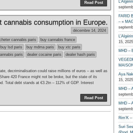
L’Algéri
Read Post
septemb
FARID 
t cannabis consumption in Europe.
– « MAG
septemb
décembre 14, 2024
L’Algéri
cheter cannabis paris
buy cannabis france
15, 202
buy lsd paris
buy mdma paris
buy xtc paris
MHD – 
annabis paris
dealer cocaine paris
dealer hash paris
VEGEDR
MAISO
ate, decriminalisation could raise millions of euros – as well as
Aya Naka
are 420 France might not be broke, but the state of its
15, 202
good. Total debt stands at €3.2tn – 112% of GDP. Interest
MHD – A
septemb
Read Post
MHD – A
septemb
Rim’K – 
Suri Se
(Prod. M