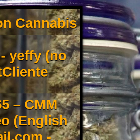
son Cannabis
 yeffy (no
tCliente
65 – CMM
o (English
il.com -