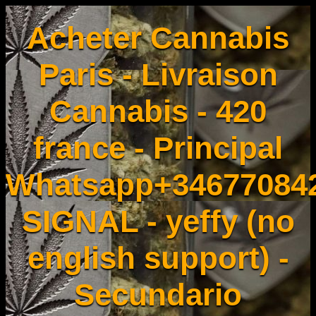
Acheter Cannabis
Paris - Livraison
Cannabis - 420
france - Principal
Whatsapp+34677084
SIGNAL - yeffy (no
english support) -
Secundario