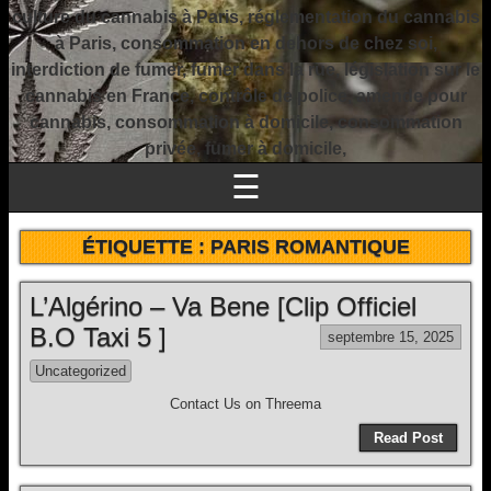
culture du cannabis à Paris, réglementation du cannabis
à Paris, consommation en dehors de chez soi,
interdiction de fumer, fumer dans la rue, législation sur le
cannabis en France, contrôle de police, amende pour
cannabis, consommation à domicile, consommation
privée, fumer à domicile,
☰
ÉTIQUETTE :
PARIS ROMANTIQUE
L’Algérino – Va Bene [Clip Officiel
B.O Taxi 5 ]
septembre 15, 2025
Uncategorized
Contact Us on Threema
Read Post