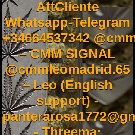
AttCliente
Whatsapp-Telegram
+34664537342 @cmm
– CMM SIGNAL
@cmmleomadrid.65
– Leo (English
support) -
panterarosa1772@gm
- Threema: