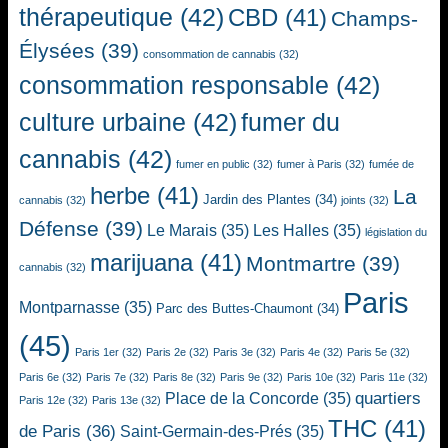
thérapeutique
(42)
CBD
(41)
Champs-
Élysées
(39)
consommation de cannabis
(32)
consommation responsable
(42)
culture urbaine
(42)
fumer du
cannabis
(42)
fumer en public
(32)
fumer à Paris
(32)
fumée de
herbe
(41)
La
Jardin des Plantes
(34)
cannabis
(32)
joints
(32)
Défense
(39)
Le Marais
(35)
Les Halles
(35)
législation du
marijuana
(41)
Montmartre
(39)
cannabis
(32)
Paris
Montparnasse
(35)
Parc des Buttes-Chaumont
(34)
(45)
Paris 1er
(32)
Paris 2e
(32)
Paris 3e
(32)
Paris 4e
(32)
Paris 5e
(32)
Paris 6e
(32)
Paris 7e
(32)
Paris 8e
(32)
Paris 9e
(32)
Paris 10e
(32)
Paris 11e
(32)
quartiers
Place de la Concorde
(35)
Paris 12e
(32)
Paris 13e
(32)
THC
(41)
de Paris
(36)
Saint-Germain-des-Prés
(35)