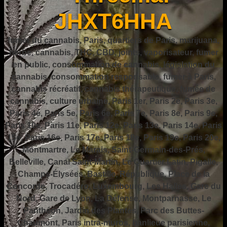
JHXT6HHA
fumer du cannabis, Paris, quartiers de Paris, marijuana,
herbe, cannabis, THC, CBD, joints, vaporisateur, fumer
en public, consommation de cannabis, législation du
cannabis, consommation responsable, fumer à Paris,
cannabis récréatif, cannabis thérapeutique, fumée de
cannabis, culture urbaine, Paris 1er, Paris 2e, Paris 3e,
Paris 4e, Paris 5e, Paris 6e, Paris 7e, Paris 8e, Paris 9e,
Paris 10e, Paris 11e, Paris 12e, Paris 13e, Paris 14e, Paris
15e, Paris 16e, Paris 17e, Paris 18e, Paris 19e, Paris 20e,
Montmartre, Le Marais, Saint-Germain-des-Prés,
Belleville, Canal Saint-Martin, Le Quartier Latin, Pigalle,
Champs-Élysées, Bastille, République, Place de la
Concorde, Trocadéro, Luxembourg, Les Halles, Gare du
Nord, Gare de Lyon, La Défense, Montparnasse, Le
Panthéon, Jardin des Plantes, Parc des Buttes-
Chaumont, Paris intra-muros, banlieue parisienne,