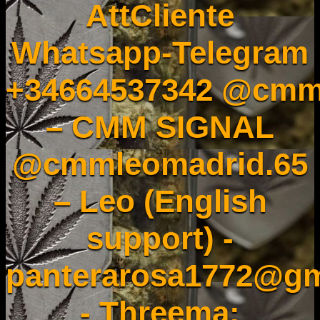
AttCliente
Whatsapp-Telegram
+34664537342 @cmm
– CMM SIGNAL
@cmmleomadrid.65
– Leo (English
support) -
panterarosa1772@gm
- Threema: