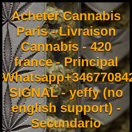
Acheter Cannabis
Paris - Livraison
Cannabis - 420
france - Principal
Whatsapp+34677084
SIGNAL - yeffy (no
english support) -
Secundario