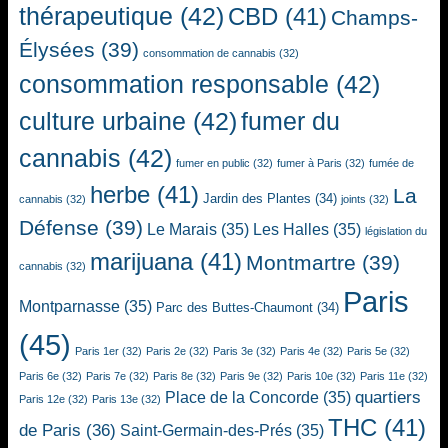
thérapeutique
(42)
CBD
(41)
Champs-
Élysées
(39)
consommation de cannabis
(32)
consommation responsable
(42)
culture urbaine
(42)
fumer du
cannabis
(42)
fumer en public
(32)
fumer à Paris
(32)
fumée de
herbe
(41)
La
Jardin des Plantes
(34)
cannabis
(32)
joints
(32)
Défense
(39)
Le Marais
(35)
Les Halles
(35)
législation du
marijuana
(41)
Montmartre
(39)
cannabis
(32)
Paris
Montparnasse
(35)
Parc des Buttes-Chaumont
(34)
(45)
Paris 1er
(32)
Paris 2e
(32)
Paris 3e
(32)
Paris 4e
(32)
Paris 5e
(32)
Paris 6e
(32)
Paris 7e
(32)
Paris 8e
(32)
Paris 9e
(32)
Paris 10e
(32)
Paris 11e
(32)
quartiers
Place de la Concorde
(35)
Paris 12e
(32)
Paris 13e
(32)
THC
(41)
de Paris
(36)
Saint-Germain-des-Prés
(35)