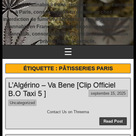
culture du cannabis à Paris, réglementation du cannabis
à Paris, consommation en dehors de chez soi,
interdiction de fumer, fumer dans la rue, législation sur le
cannabis en France, contrôle de police, amende pour
cannabis, consommation à domicile, consommation
privée, fumer à domicile,
☰
ÉTIQUETTE :
PÂTISSERIES PARIS
L’Algérino – Va Bene [Clip Officiel
B.O Taxi 5 ]
septembre 15, 2025
Uncategorized
Contact Us on Threema
Read Post