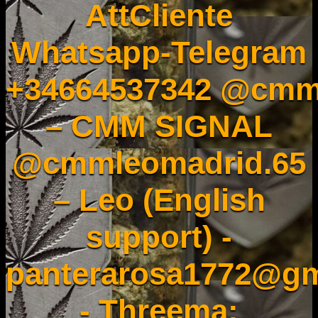
AttCliente
Whatsapp-Telegram
+34664537342 @cmm
– CMM SIGNAL
@cmmleomadrid.65
– Leo (English
support) -
panterarosa1772@gm
- Threema: