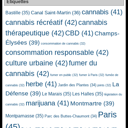
Étiquettes
cannabis
(41)
Canal Saint-Martin
(36)
Bastille
(35)
cannabis récréatif
(42)
cannabis
thérapeutique
(42)
CBD
(41)
Champs-
Élysées
(39)
consommation de cannabis
(32)
consommation responsable
(42)
culture urbaine
(42)
fumer du
cannabis
(42)
fumer en public
(32)
fumer à Paris
(32)
fumée de
herbe
(41)
La
Jardin des Plantes
(34)
cannabis
(32)
joints
(32)
Défense
(39)
Le Marais
(35)
Les Halles
(35)
législation du
marijuana
(41)
Montmartre
(39)
cannabis
(32)
Paris
Montparnasse
(35)
Parc des Buttes-Chaumont
(34)
(45)