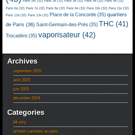
Paris 1er
(32)
Paris 2e
(32)
Paris 3e
(32)
Paris 4e
(32)
Paris 5e
(32)
Paris 6e
(32)
Paris 7e
(32)
Paris 8e
(32)
Paris 9e
(32)
Paris 10e
(32)
Paris 11e
(32)
quartiers
Place de la Concorde
(35)
Paris 12e
(32)
Paris 13e
(32)
THC
(41)
de Paris
(36)
Saint-Germain-des-Prés
(35)
vaporisateur
(42)
Trocadéro
(35)
Archives
septembre 2025
août 2025
juin 2025
décembre 2024
Categories
94 vitry
acheter cannabis au paris