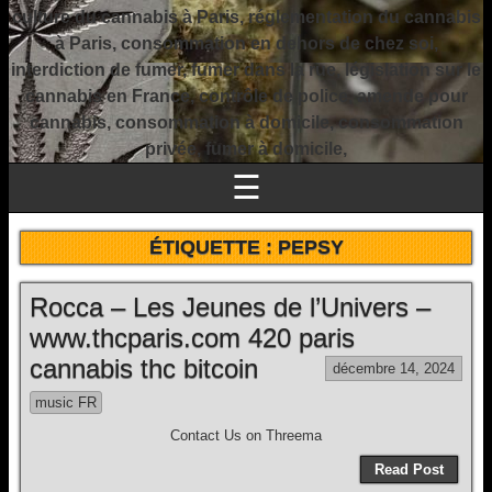
culture du cannabis à Paris, réglementation du cannabis
à Paris, consommation en dehors de chez soi,
interdiction de fumer, fumer dans la rue, législation sur le
cannabis en France, contrôle de police, amende pour
cannabis, consommation à domicile, consommation
privée, fumer à domicile,
☰
ÉTIQUETTE :
PEPSY
Rocca – Les Jeunes de l’Univers –
www.thcparis.com 420 paris
cannabis thc bitcoin
décembre 14, 2024
music FR
Contact Us on Threema
Read Post