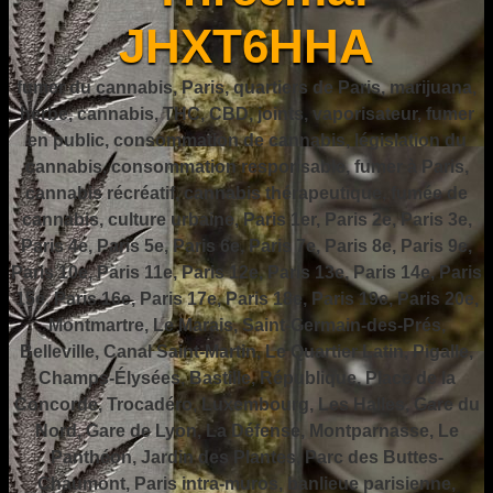
JHXT6HHA
fumer du cannabis, Paris, quartiers de Paris, marijuana,
herbe, cannabis, THC, CBD, joints, vaporisateur, fumer
en public, consommation de cannabis, législation du
cannabis, consommation responsable, fumer à Paris,
cannabis récréatif, cannabis thérapeutique, fumée de
cannabis, culture urbaine, Paris 1er, Paris 2e, Paris 3e,
Paris 4e, Paris 5e, Paris 6e, Paris 7e, Paris 8e, Paris 9e,
Paris 10e, Paris 11e, Paris 12e, Paris 13e, Paris 14e, Paris
15e, Paris 16e, Paris 17e, Paris 18e, Paris 19e, Paris 20e,
Montmartre, Le Marais, Saint-Germain-des-Prés,
Belleville, Canal Saint-Martin, Le Quartier Latin, Pigalle,
Champs-Élysées, Bastille, République, Place de la
Concorde, Trocadéro, Luxembourg, Les Halles, Gare du
Nord, Gare de Lyon, La Défense, Montparnasse, Le
Panthéon, Jardin des Plantes, Parc des Buttes-
Chaumont, Paris intra-muros, banlieue parisienne,