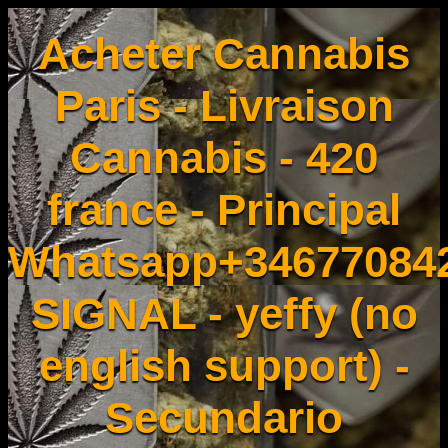
Acheter Cannabis
Paris - Livraison
Cannabis - 420
france - Principal
Whatsapp+34677084
SIGNAL - yeffy (no
english support) -
Secundario